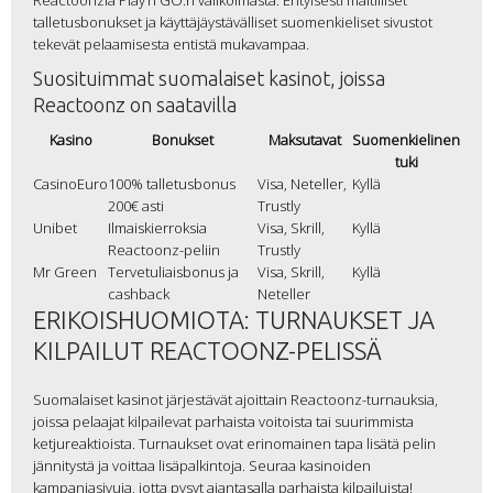
Reactoonzia Play’n GO:n valikoimasta. Erityisesti maltilliset
talletusbonukset ja käyttäjäystävälliset suomenkieliset sivustot
tekevät pelaamisesta entistä mukavampaa.
Suosituimmat suomalaiset kasinot, joissa
Reactoonz on saatavilla
Kasino
Bonukset
Maksutavat
Suomenkielinen
tuki
CasinoEuro
100% talletusbonus
Visa, Neteller,
Kyllä
200€ asti
Trustly
Unibet
Ilmaiskierroksia
Visa, Skrill,
Kyllä
Reactoonz-peliin
Trustly
Mr Green
Tervetuliaisbonus ja
Visa, Skrill,
Kyllä
cashback
Neteller
ERIKOISHUOMIOTA: TURNAUKSET JA
KILPAILUT REACTOONZ-PELISSÄ
Suomalaiset kasinot järjestävät ajoittain Reactoonz-turnauksia,
joissa pelaajat kilpailevat parhaista voitoista tai suurimmista
ketjureaktioista. Turnaukset ovat erinomainen tapa lisätä pelin
jännitystä ja voittaa lisäpalkintoja. Seuraa kasinoiden
kampanjasivuja, jotta pysyt ajantasalla parhaista kilpailuista!