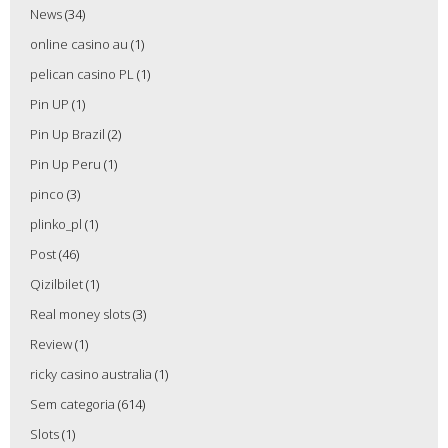
News
(34)
online casino au
(1)
pelican casino PL
(1)
Pin UP
(1)
Pin Up Brazil
(2)
Pin Up Peru
(1)
pinco
(3)
plinko_pl
(1)
Post
(46)
Qizilbilet
(1)
Real money slots
(3)
Review
(1)
ricky casino australia
(1)
Sem categoria
(614)
Slots
(1)