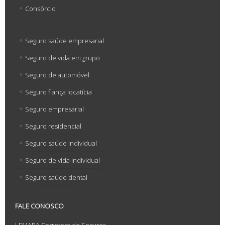
Consórcio
Seguro saúde empresarial
Seguro de vida em grupo
Seguro de automóvel
Seguro fiança locatícia
Seguro empresarial
Seguro residencial
Seguro saúde individual
Seguro de vida individual
Seguro saúde dental
FALE CONOSCO