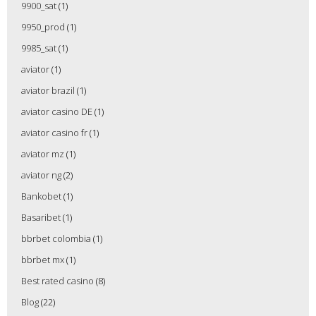
9900_sat
(1)
9950_prod
(1)
9985_sat
(1)
aviator
(1)
aviator brazil
(1)
aviator casino DE
(1)
aviator casino fr
(1)
aviator mz
(1)
aviator ng
(2)
Bankobet
(1)
Basaribet
(1)
bbrbet colombia
(1)
bbrbet mx
(1)
Best rated casino
(8)
Blog
(22)