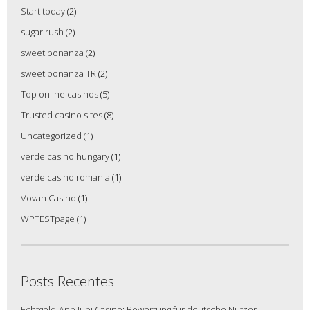
Start today
(2)
sugar rush
(2)
sweet bonanza
(2)
sweet bonanza TR
(2)
Top online casinos
(5)
Trusted casino sites
(8)
Uncategorized
(1)
verde casino hungary
(1)
verde casino romania
(1)
Vovan Casino
(1)
WPTESTpage
(1)
Posts Recentes
Echtgeld-App Jupi Casino: Bewertung für deutsche Nutzer