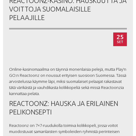
REACTOONZ-KASINO: HAUSKUUTTA JA
VOITTOJA SUOMALAISILLE
PELAAJILLE
25
SET
Online-kasinomaailma on täynnä monenlaisia pelejä, mutta Play’n
GO:n Reactoonz on noussut erityisen suosioon Suomessa. Tässä
arvostelussa käymme läpi, miksi suomalaiset pelaajat rakastavat
tätä värikästä ja vauhdikasta kolikkopeliä sekä missä Reactoonzia
kannattaa pelata.
REACTOONZ: HAUSKA JA ERILAINEN
PELIKONSEPTI
Reactoonz on 7×7-ruudukolla toimiva kolikkopeli, jossa voitot
muodostuvat samanlaisten symboleiden ryhmistä perinteisen