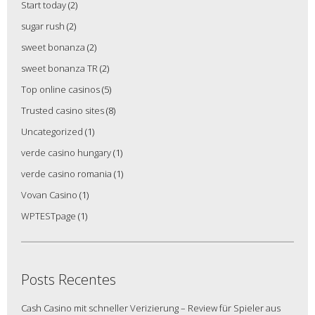
Start today
(2)
sugar rush
(2)
sweet bonanza
(2)
sweet bonanza TR
(2)
Top online casinos
(5)
Trusted casino sites
(8)
Uncategorized
(1)
verde casino hungary
(1)
verde casino romania
(1)
Vovan Casino
(1)
WPTESTpage
(1)
Posts Recentes
Cash Casino mit schneller Verifizierung – Review für Spieler aus