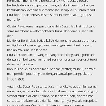
Permainan memiliki grid berukuran 7×7 yang cukup besar,
berbeda dengan slot pada umumnya. Hal ini membuka banyak
kemungkinan kombinasi kemenangan setiap kali putaran terjadi.
Fitur bonus dan sensasi ekstra semakin membuat Sugar Rush
menonjol:
Cluster Pays: Kemenangan didapat bila 5 atau lebih simbol yang
sama membentuk kelompok terhubung.
slot demo sugar rush
dice
Multiplier Bertingkat: Setiap kali Anda menang secara beruntun,
multiplikator kemenangan akan meningkat, memberi peluang
hadiah maksimal lebih besar.
Fitur Cascade: Simbol yang menang akan hilang dan digantikan
dengan simbol baru, memungkinkan kemenangan berturut-turut
dalam satu putaran.
Bonus Free Spins: Saat simbol pencar (scatter) muncul, pemain
memperoleh putaran gratis dengan banyak peluang jackpots.
Interface
Antarmuka Sugar Rush sangat user-friendly, walaupun full warna-
warni dan gemerlap, tampilannya tidak membuat pemain bingung.
Simbol mudah dikenali, tombol spin dan taruhan jelas terlihat,
serta ada indikator saldo dan kemenangan yang selalu terupdate
secara real-time. Cocok untuk pemula maupun pemain