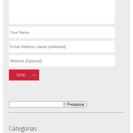
SEND
Pesquisar
por:
Categorias