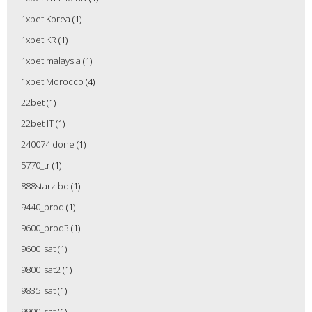
1xbet Korea
(1)
1xbet KR
(1)
1xbet malaysia
(1)
1xbet Morocco
(4)
22bet
(1)
22bet IT
(1)
240074 done
(1)
5770_tr
(1)
888starz bd
(1)
9440_prod
(1)
9600_prod3
(1)
9600_sat
(1)
9800_sat2
(1)
9835_sat
(1)
9900_sat
(1)