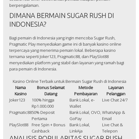
berpengalaman.
DIMANA BERMAIN SUGAR RUSH DI
INDONESIA?
Bagi pemain di Indonesia yang ingin mencoba Sugar Rush,
Pragmatic Play menyediakan game ini di banyak kasino online
terpercaya yang menerima pemain lokal. Beberapa kasino
ternama seperti Joker123, Pragmatic88, dan PlaySlot88
menyediakan platform yang stabil dan layanan yang ramah bagi
para pemain di Indonesia.
Kasino Online Terbaik untuk Bermain Sugar Rush di Indonesia
Nama
Bonus Selamat
Metode
Layanan
Kasino
Datang
Pembayaran
Pelanggan
Joker123
100% hingga
Bank Lokal, e-
Live Chat 24/7
Rp1.000.000
Wallet
Pragmatic88
50% Deposit
Bank Lokal, OVO,
WhatsApp &
Pertama
GoPay
Email
PlaySlot88
Free Spin + Bonus
Bank Lokal,
Live Chat &
Cashback
LinkAja
Telepon
ANALISIS POPULARITAS SUGAR RUSH