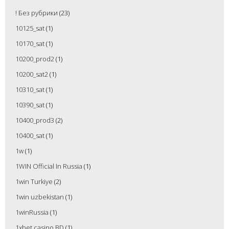
! Без рубрики
(23)
10125_sat
(1)
10170_sat
(1)
10200_prod2
(1)
10200_sat2
(1)
10310_sat
(1)
10390_sat
(1)
10400_prod3
(2)
10400_sat
(1)
1w
(1)
1WIN Official In Russia
(1)
1win Turkiye
(2)
1win uzbekistan
(1)
1winRussia
(1)
1xbet casino BD
(1)