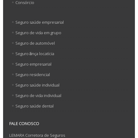
Consórcio
Seguro saúde empresarial
Seguro de vida em grupo
Seguro de automóvel
Seguro fiança locatícia
Seguro empresarial
Seguro residencial
Seguro saúde individual
Seguro de vida individual
Seguro saúde dental
FALE CONOSCO
LEMARA Corretora de Seguros