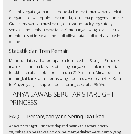
Slot ini sangat digemari di Indonesia karena temanya yang dekat
dengan budaya populer anak muda, terutama penggemar anime.
Grafis menawan, animasi halus, dan soundtrack yang catchy
semakin menambah daya tarik. Kemenangan yang relatif sering
membuat slot ini selalu menjadi pilihan utama di berbagai kasino
online.
Statistik dan Tren Pemain
Menurut data dari beberapa platform kasino, Starlight Princess
masuk dalam lima besar slot paling banyak dimainkan di kuartal
terakhir, terutama oleh pemain usia 25-35 tahun. Minat pemain
meningkat karena fitur bonus yang mudah diakses dan RTP (Return
to Player) yang cukup kompetitif di angka sekitar 96.5%.
TANYA JAWAB SEPUTAR STARLIGHT
PRINCESS
FAQ — Pertanyaan yang Sering Diajukan
Apakah Starlight Princess dapat dimainkan secara gratis?
Ya, sebagian besar kasino online menyediakan versi demo yang