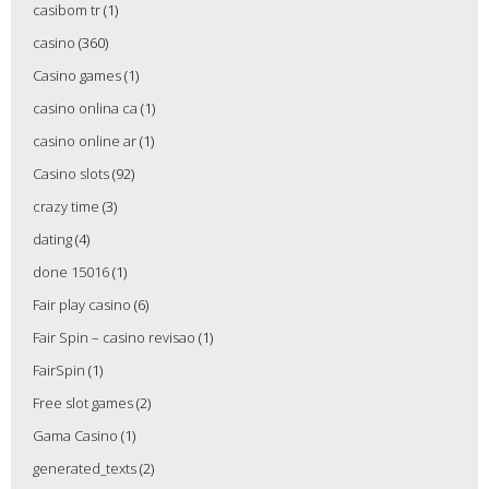
casibom tr
(1)
casino
(360)
Casino games
(1)
casino onlina ca
(1)
casino online ar
(1)
Casino slots
(92)
crazy time
(3)
dating
(4)
done 15016
(1)
Fair play casino
(6)
Fair Spin – casino revisao
(1)
FairSpin
(1)
Free slot games
(2)
Gama Casino
(1)
generated_texts
(2)