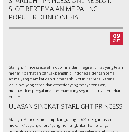
STARLIGHT PRINCESS ONLINE SLOT:
SLOT BERTEMA ANIME PALING
POPULER DI INDONESIA
09
OUT
Starlight Princess adalah slot online dari Pragmatic Play yang telah
menarik perhatian banyak pemain di Indonesia dengan tema
anime yang memikat dan fitur menarik. Slot ini terkenal karena
visualnya yang cerah dan atmosfer yang menyenangkan,
menawarkan pengalaman bermain yang segar di dunia perjudian
online.
ULASAN SINGKAT STARLIGHT PRINCESS
Starlight Princess menampilkan gulungan 6×5 dengan sistem
mekanik “pay anywhere” yang memungkinkan kemenangan
terbentuk dari kiri ke kanan atau sebaliknya selama simbol yang