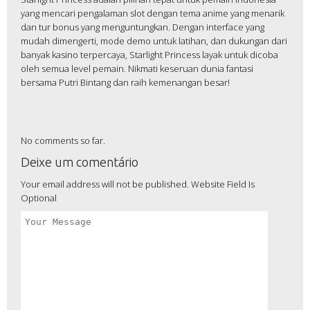
yang mencari pengalaman slot dengan tema anime yang menarik
dan fitur bonus yang menguntungkan. Dengan interface yang
mudah dimengerti, mode demo untuk latihan, dan dukungan dari
banyak kasino terpercaya, Starlight Princess layak untuk dicoba
oleh semua level pemain. Nikmati keseruan dunia fantasi
bersama Putri Bintang dan raih kemenangan besar!
No comments so far.
Deixe um comentário
Your email address will not be published. Website Field Is
Optional