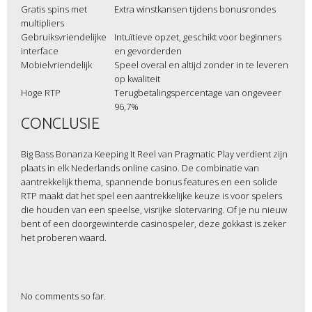
Gratis spins met
Extra winstkansen tijdens bonusrondes
multipliers
Gebruiksvriendelijke
Intuïtieve opzet, geschikt voor beginners
interface
en gevorderden
Mobielvriendelijk
Speel overal en altijd zonder in te leveren
op kwaliteit
Hoge RTP
Terugbetalingspercentage van ongeveer
96,7%
CONCLUSIE
Big Bass Bonanza Keeping It Reel van Pragmatic Play verdient zijn
plaats in elk Nederlands online casino. De combinatie van
aantrekkelijk thema, spannende bonus features en een solide
RTP maakt dat het spel een aantrekkelijke keuze is voor spelers
die houden van een speelse, visrijke slotervaring. Of je nu nieuw
bent of een doorgewinterde casinospeler, deze gokkast is zeker
het proberen waard.
No comments so far.