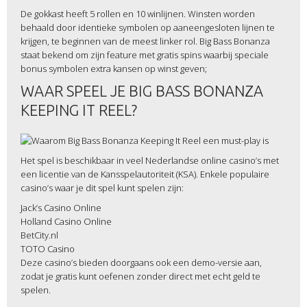
De gokkast heeft 5 rollen en 10 winlijnen. Winsten worden
behaald door identieke symbolen op aaneengesloten lijnen te
krijgen, te beginnen van de meest linker rol. Big Bass Bonanza
staat bekend om zijn feature met gratis spins waarbij speciale
bonus symbolen extra kansen op winst geven;
WAAR SPEEL JE BIG BASS BONANZA
KEEPING IT REEL?
Het spel is beschikbaar in veel Nederlandse online casino’s met
een licentie van de Kansspelautoriteit (KSA). Enkele populaire
casino’s waar je dit spel kunt spelen zijn:
Jack’s Casino Online
Holland Casino Online
BetCity.nl
TOTO Casino
Deze casino’s bieden doorgaans ook een demo-versie aan,
zodat je gratis kunt oefenen zonder direct met echt geld te
spelen.