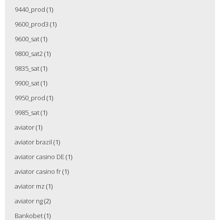
9440_prod
(1)
9600_prod3
(1)
9600_sat
(1)
9800_sat2
(1)
9835_sat
(1)
9900_sat
(1)
9950_prod
(1)
9985_sat
(1)
aviator
(1)
aviator brazil
(1)
aviator casino DE
(1)
aviator casino fr
(1)
aviator mz
(1)
aviator ng
(2)
Bankobet
(1)