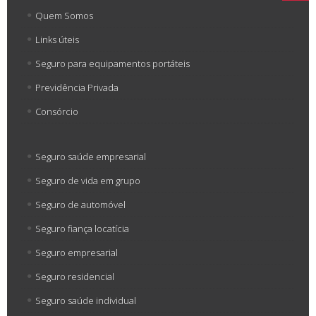
Quem Somos
Links úteis
Seguro para equipamentos portáteis
Previdência Privada
Consórcio
Seguro saúde empresarial
Seguro de vida em grupo
Seguro de automóvel
Seguro fiança locatícia
Seguro empresarial
Seguro residencial
Seguro saúde individual