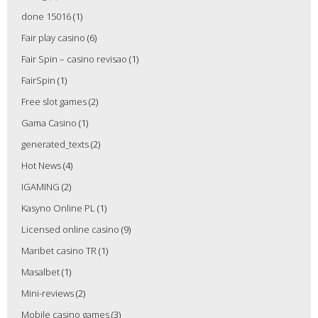
done 15016
(1)
Fair play casino
(6)
Fair Spin – casino revisao
(1)
FairSpin
(1)
Free slot games
(2)
Gama Casino
(1)
generated_texts
(2)
Hot News
(4)
IGAMING
(2)
Kasyno Online PL
(1)
Licensed online casino
(9)
Maribet casino TR
(1)
Masalbet
(1)
Mini-reviews
(2)
Mobile casino games
(3)