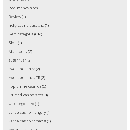
Real money slots
(3)
Review
(1)
ricky casino australia
(1)
Sem categoria
(614)
Slots
(1)
Start today
(2)
sugar rush
(2)
sweet bonanza
(2)
sweet bonanza TR
(2)
Top online casinos
(5)
Trusted casino sites
(8)
Uncategorized
(1)
verde casino hungary
(1)
verde casino romania
(1)
Vovan Casino
(1)