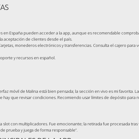
TAS
res en España pueden acceder a la app, aunque es recomendable comproba
la aceptación de clientes desde el país.
rjetas, monederos electrónicos y transferencias. Consulta el cajero para v
soporte y recursos en español.
faz móvil de Malina está bien pensada; la sección en vivo es mi favorita. L
e hay que revisar condiciones. Recomiendo usar límites de depósito para 
slot con multiplicadores. Fue emocionante; la retirada fue procesada tras v
 de prueba y juega de forma responsable”.