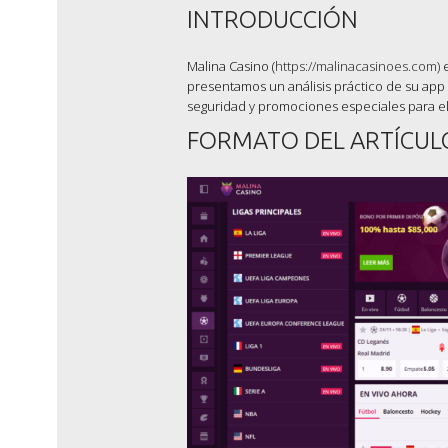
INTRODUCCIÓN
Malina Casino (
https://malinacasinoes.com)
e
presentamos un análisis práctico de su app 
seguridad y promociones especiales para e
FORMATO DEL ARTÍCUL