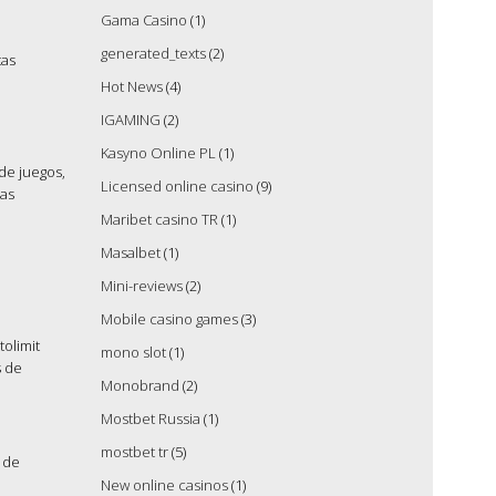
Gama Casino
(1)
generated_texts
(2)
tas
Hot News
(4)
IGAMING
(2)
Kasyno Online PL
(1)
de juegos,
Licensed online casino
(9)
las
Maribet casino TR
(1)
Masalbet
(1)
Mini-reviews
(2)
Mobile casino games
(3)
tolimit
mono slot
(1)
s de
Monobrand
(2)
Mostbet Russia
(1)
mostbet tr
(5)
 de
New online casinos
(1)