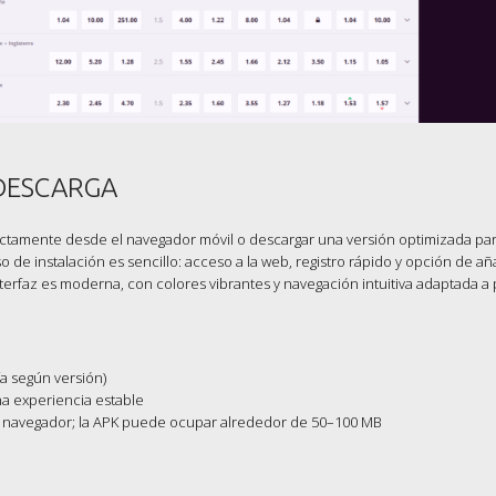
 DESCARGA
ctamente desde el navegador móvil o descargar una versión optimizada par
o de instalación es sencillo: acceso a la web, registro rápido y opción de añ
interfaz es moderna, con colores vibrantes y navegación intuitiva adaptada a 
ía según versión)
a experiencia estable
ía navegador; la APK puede ocupar alrededor de 50–100 MB