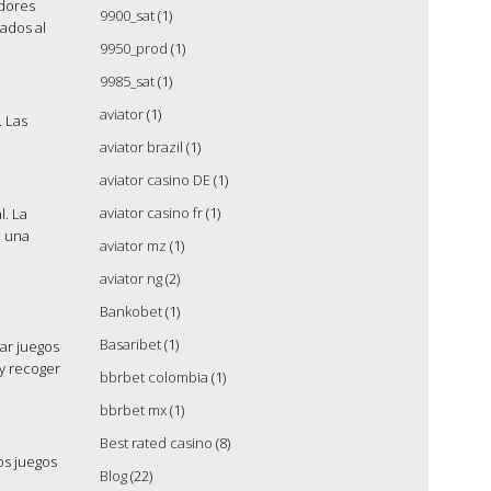
edores
9900_sat
(1)
ados al
9950_prod
(1)
9985_sat
(1)
aviator
(1)
. Las
aviator brazil
(1)
aviator casino DE
(1)
aviator casino fr
(1)
l. La
n una
aviator mz
(1)
aviator ng
(2)
Bankobet
(1)
Basaribet
(1)
rar juegos
 y recoger
bbrbet colombia
(1)
bbrbet mx
(1)
Best rated casino
(8)
os juegos
Blog
(22)