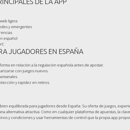
INCIPALES DE LA APP
 web ligera
andes y emergentes
erencias
 en español
KYC
A JUGADORES EN ESPAÑA
ataforma en relación a la regulación española antes de apostar.
iarizarse con juegos nuevos.
 semanales.
tección y rapidez en retiros.
 bien equilibrada para jugadores desde España. Su oferta de juegos, experi
na alternativa atractiva. Como en cualquier plataforma de apuestas, la clave
inos y condiciones y usar herramientas de control que la propia app propo