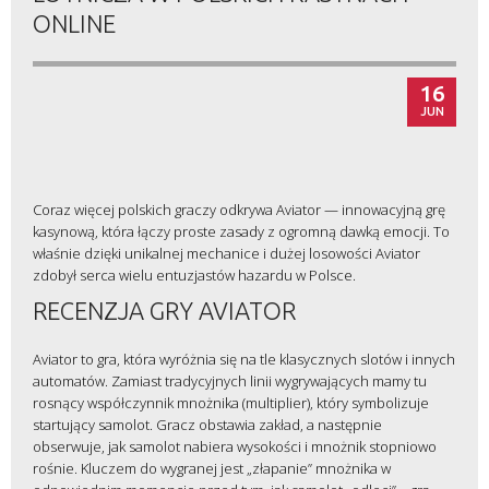
ONLINE
16
JUN
Coraz więcej polskich graczy odkrywa Aviator — innowacyjną grę
kasynową, która łączy proste zasady z ogromną dawką emocji. To
właśnie dzięki unikalnej mechanice i dużej losowości Aviator
zdobył serca wielu entuzjastów hazardu w Polsce.
RECENZJA GRY AVIATOR
Aviator to gra, która wyróżnia się na tle klasycznych slotów i innych
automatów. Zamiast tradycyjnych linii wygrywających mamy tu
rosnący współczynnik mnożnika (multiplier), który symbolizuje
startujący samolot. Gracz obstawia zakład, a następnie
obserwuje, jak samolot nabiera wysokości i mnożnik stopniowo
rośnie. Kluczem do wygranej jest „złapanie” mnożnika w