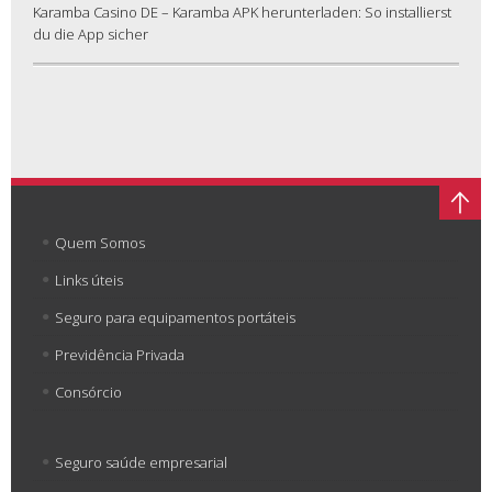
Karamba Casino DE – Karamba APK herunterladen: So installierst
du die App sicher
Quem Somos
Links úteis
Seguro para equipamentos portáteis
Previdência Privada
Consórcio
Seguro saúde empresarial