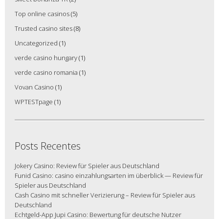
Top online casinos
(5)
Trusted casino sites
(8)
Uncategorized
(1)
verde casino hungary
(1)
verde casino romania
(1)
Vovan Casino
(1)
WPTESTpage
(1)
Posts Recentes
Jokery Casino: Review für Spieler aus Deutschland
Funid Casino: casino einzahlungsarten im überblick — Review für
Spieler aus Deutschland
Cash Casino mit schneller Verifizierung – Review für Spieler aus
Deutschland
Echtgeld-App Jupi Casino: Bewertung für deutsche Nutzer