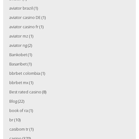
aviator brazil
(1)
aviator casino DE
(1)
aviator casino fr
(1)
aviator mz
(1)
aviator ng
(2)
Bankobet
(1)
Basaribet
(1)
bbrbet colombia
(1)
bbrbet mx
(1)
Best rated casino
(8)
Blog
(22)
book of ra
(1)
br
(10)
casibom tr
(1)
casino
(370)