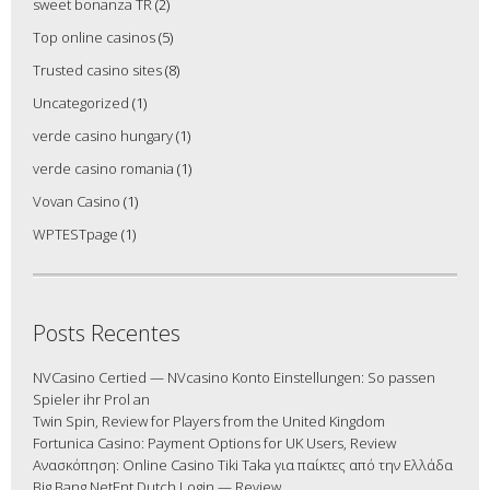
sweet bonanza TR
(2)
Top online casinos
(5)
Trusted casino sites
(8)
Uncategorized
(1)
verde casino hungary
(1)
verde casino romania
(1)
Vovan Casino
(1)
WPTESTpage
(1)
Posts Recentes
NVCasino Certified — NVcasino Konto Einstellungen: So passen
Spieler ihr Profil an
Twin Spin, Review for Players from the United Kingdom
Fortunica Casino: Payment Options for UK Users, Review
Ανασκόπηση: Online Casino Tiki Taka για παίκτες από την Ελλάδα
Big Bang NetEnt Dutch Login — Review