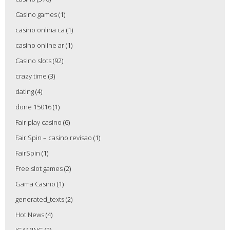
Casino games
(1)
casino onlina ca
(1)
casino online ar
(1)
Casino slots
(92)
crazy time
(3)
dating
(4)
done 15016
(1)
Fair play casino
(6)
Fair Spin – casino revisao
(1)
FairSpin
(1)
Free slot games
(2)
Gama Casino
(1)
generated_texts
(2)
Hot News
(4)