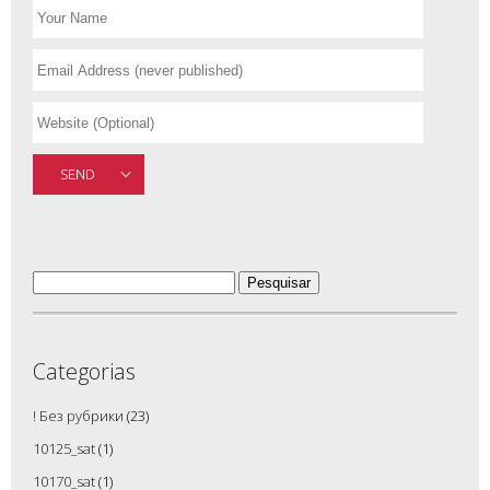
SEND
Pesquisar
por:
Categorias
! Без рубрики
(23)
10125_sat
(1)
10170_sat
(1)