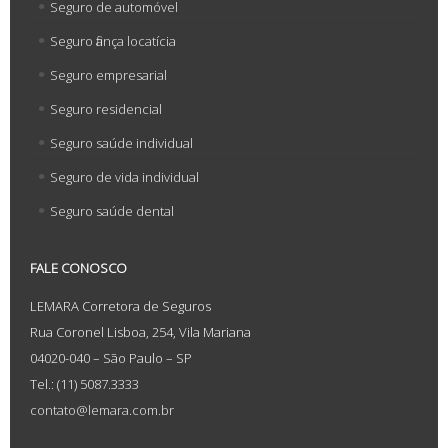
Seguro de automóvel
Seguro fiança locatícia
Seguro empresarial
Seguro residencial
Seguro saúde individual
Seguro de vida individual
Seguro saúde dental
FALE CONOSCO
LEMARA Corretora de Seguros
Rua Coronel Lisboa, 254, Vila Mariana
04020-040 – São Paulo – SP
Tel.: (11) 5087.3333
contato@lemara.com.br