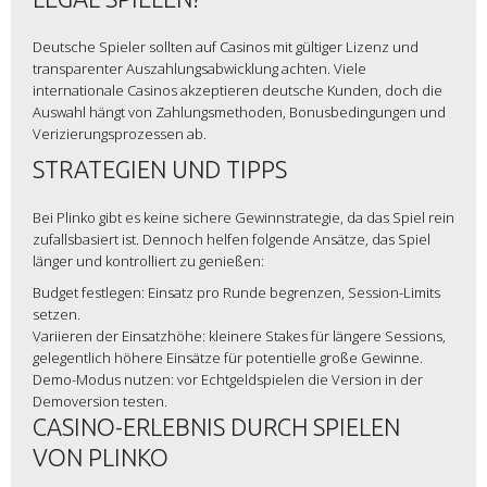
Deutsche Spieler sollten auf Casinos mit gültiger Lizenz und
transparenter Auszahlungsabwicklung achten. Viele
internationale Casinos akzeptieren deutsche Kunden, doch die
Auswahl hängt von Zahlungsmethoden, Bonusbedingungen und
Verifizierungsprozessen ab.
STRATEGIEN UND TIPPS
Bei Plinko gibt es keine sichere Gewinnstrategie, da das Spiel rein
zufallsbasiert ist. Dennoch helfen folgende Ansätze, das Spiel
länger und kontrolliert zu genießen:
Budget festlegen: Einsatz pro Runde begrenzen, Session-Limits
setzen.
Variieren der Einsatzhöhe: kleinere Stakes für längere Sessions,
gelegentlich höhere Einsätze für potentielle große Gewinne.
Demo-Modus nutzen: vor Echtgeldspielen die Version in der
Demoversion testen.
CASINO-ERLEBNIS DURCH SPIELEN
VON PLINKO