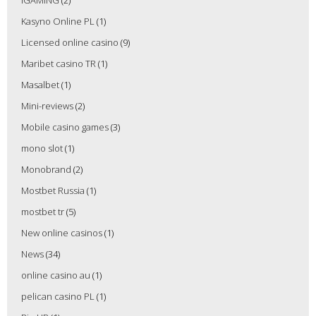
IGAMING
(2)
Kasyno Online PL
(1)
Licensed online casino
(9)
Maribet casino TR
(1)
Masalbet
(1)
Mini-reviews
(2)
Mobile casino games
(3)
mono slot
(1)
Monobrand
(2)
Mostbet Russia
(1)
mostbet tr
(5)
New online casinos
(1)
News
(34)
online casino au
(1)
pelican casino PL
(1)