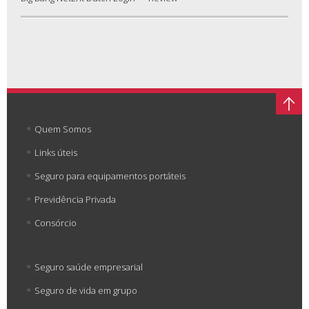
Quem Somos
Links úteis
Seguro para equipamentos portáteis
Previdência Privada
Consórcio
Seguro saúde empresarial
Seguro de vida em grupo