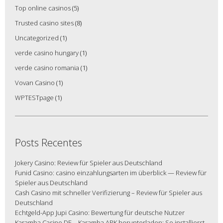
Top online casinos
(5)
Trusted casino sites
(8)
Uncategorized
(1)
verde casino hungary
(1)
verde casino romania
(1)
Vovan Casino
(1)
WPTESTpage
(1)
Posts Recentes
Jokery Casino: Review für Spieler aus Deutschland
Funid Casino: casino einzahlungsarten im überblick — Review für
Spieler aus Deutschland
Cash Casino mit schneller Verifizierung – Review für Spieler aus
Deutschland
Echtgeld-App Jupi Casino: Bewertung für deutsche Nutzer
Karamba Casino DE – Karamba APK herunterladen: So installierst