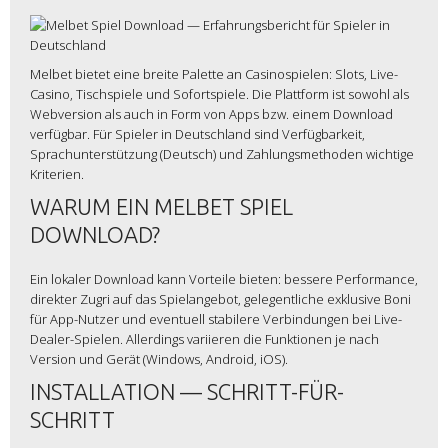
Melbet bietet eine breite Palette an Casinospielen: Slots, Live-
Casino, Tischspiele und Sofortspiele. Die Plattform ist sowohl als
Webversion als auch in Form von Apps bzw. einem Download
verfügbar. Für Spieler in Deutschland sind Verfügbarkeit,
Sprachunterstützung (Deutsch) und Zahlungsmethoden wichtige
Kriterien.
WARUM EIN MELBET SPIEL
DOWNLOAD?
Ein lokaler Download kann Vorteile bieten: bessere Performance,
direkter Zugriff auf das Spielangebot, gelegentliche exklusive Boni
für App-Nutzer und eventuell stabilere Verbindungen bei Live-
Dealer-Spielen. Allerdings variieren die Funktionen je nach
Version und Gerät (Windows, Android, iOS).
INSTALLATION — SCHRITT-FÜR-
SCHRITT