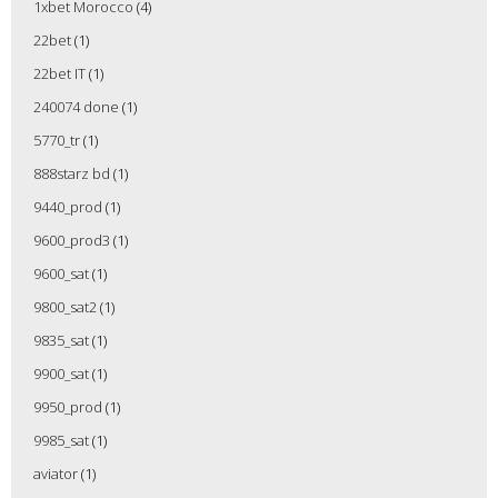
1xbet Morocco
(4)
22bet
(1)
22bet IT
(1)
240074 done
(1)
5770_tr
(1)
888starz bd
(1)
9440_prod
(1)
9600_prod3
(1)
9600_sat
(1)
9800_sat2
(1)
9835_sat
(1)
9900_sat
(1)
9950_prod
(1)
9985_sat
(1)
aviator
(1)