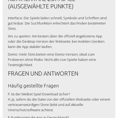
(AUSGEWÄHLTE PUNKTE)
Interface: Die Spiele laden schnell, Symbole und Schriften sind
gut lesbar. Die Suchfunktion erleichtert das Finden bestimmter
Slots.
Wo zu spielen: Am besten über die offiziell angebotene App
oder die Desktop-Version der Webseite; bei mobilen Geräten
kann die App stabiler laufen.
Demo: Viele Slots bieten eine Demo-Version, ideal zum
Probieren ohne Risiko. Nicht alle Live-Spiele haben eine
Testmöglichkeit.
FRAGEN UND ANTWORTEN
Häufig gestellte Fragen
F: Ist der Melbet Spiel Download sicher?
A: Ja, sofern du die Datei von der offiziellen Webseite oder einem
vertrauenswürdigen Store lädst und auf aktuelle
Virenschutzsoftware achtest.
F: Funktioniert die App in Deutschland?