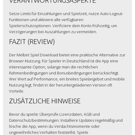
VERANTWORTUNGSASPEKTE
Setze Limits für Einzahlungen und Spielzeit, nutze Auto-Logout-
Funktionen und aktiviere alle verfügbaren
Spielerschutzoptionen. Verifiziere dein Konto frühzeitig, um
Verzögerungen bei Auszahlungen zu vermeiden.
FAZIT (REVIEW)
Der Melbet Spiel Download bietet eine praktische Alternative zur
Browser-Nutzung. Für Spieler in Deutschland ist die App eine
interessante Option, solange man die rechtlichen
Rahmenbedingungen und Bonusbedingungen berücksichtigt.
Wer Wert auf Performance, ein breites Spielangebot und mobile
Nutzung legt, findet in der heruntergeladenen Version oft
Vorteile.
ZUSÄTZLICHE HINWEISE
Bevor du spielst: Überprüfe Lizenzdaten, AGB und
Datenschutzbestimmungen. Installiere Updates regelmäßig und
lösche die App, wenn du Verdachtsmomente oder
ungewöhnliches Verhalten feststellst. Spiele