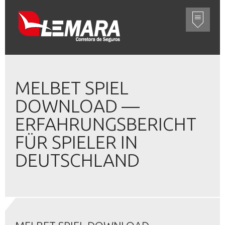
MELBET SPIEL
DOWNLOAD —
ERFAHRUNGSBERICHT
FÜR SPIELER IN
DEUTSCHLAND