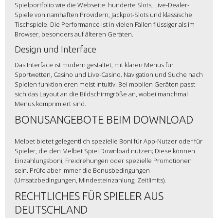
Spielportfolio wie die Webseite: hunderte Slots, Live-Dealer-
Spiele von namhaften Providern, Jackpot-Slots und klassische
Tischspiele. Die Performance ist in vielen Fällen flüssiger als im
Browser, besonders auf älteren Geräten.
Design und Interface
Das Interface ist modern gestaltet, mit klaren Menüs für
Sportwetten, Casino und Live-Casino. Navigation und Suche nach
Spielen funktionieren meist intuitiv. Bei mobilen Geräten passt
sich das Layout an die Bildschirmgröße an, wobei manchmal
Menüs komprimiert sind.
BONUSANGEBOTE BEIM DOWNLOAD
Melbet bietet gelegentlich spezielle Boni für App-Nutzer oder für
Spieler, die den Melbet Spiel Download nutzen; Diese können
Einzahlungsboni, Freidrehungen oder spezielle Promotionen
sein. Prüfe aber immer die Bonusbedingungen
(Umsatzbedingungen, Mindesteinzahlung, Zeitlimits).
RECHTLICHES FÜR SPIELER AUS
DEUTSCHLAND