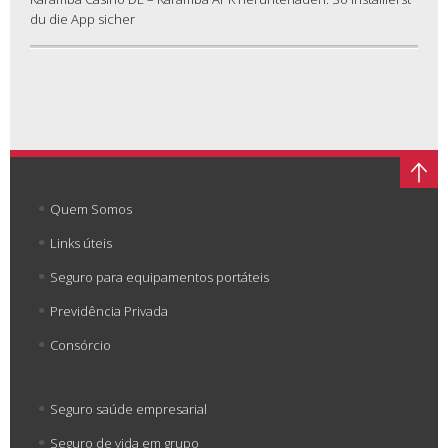
du die App sicher
Quem Somos
Links úteis
Seguro para equipamentos portáteis
Previdência Privada
Consórcio
Seguro saúde empresarial
Seguro de vida em grupo