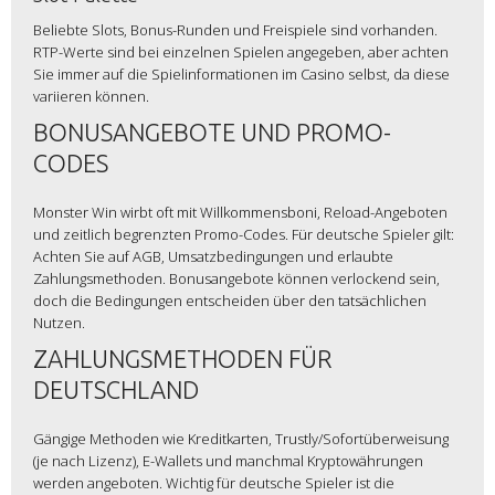
Beliebte Slots, Bonus-Runden und Freispiele sind vorhanden.
RTP-Werte sind bei einzelnen Spielen angegeben, aber achten
Sie immer auf die Spielinformationen im Casino selbst, da diese
variieren können.
BONUSANGEBOTE UND PROMO-
CODES
Monster Win wirbt oft mit Willkommensboni, Reload-Angeboten
und zeitlich begrenzten Promo-Codes. Für deutsche Spieler gilt:
Achten Sie auf AGB, Umsatzbedingungen und erlaubte
Zahlungsmethoden. Bonusangebote können verlockend sein,
doch die Bedingungen entscheiden über den tatsächlichen
Nutzen.
ZAHLUNGSMETHODEN FÜR
DEUTSCHLAND
Gängige Methoden wie Kreditkarten, Trustly/Sofortüberweisung
(je nach Lizenz), E-Wallets und manchmal Kryptowährungen
werden angeboten. Wichtig für deutsche Spieler ist die