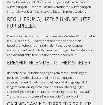
Verfügbarkeit von SEPA-Überweisungen und die Dauer von
Auszahlungen — seriöse Casinos verarbeiten Auszahlungen
innerhalb weniger Tage, manche bieten Express-Optionen.
REGULIERUNG, LIZENZ UND SCHUTZ
FÜR SPIELER
Prüfen Sie die Lizenzinformationen von Monster Win: Betreiber
mit EU-Lizenz (z. B. Malta) oder anderen anerkannten
Regulierungsbehörden sind in der Regel zuverlässiger.
Außerdem sollten Tools für verantwortungsvolles Spielen und
Kontaktmöglichkeiten für Support vorhanden sein.
ERFAHRUNGEN DEUTSCHER SPIELER
Berichte aus Deutschland zeigen gemischte Erfahrungen:
positives Feedback zu schnellen Einzahlungen und
ansprechender Spielauswahl, Kritikpunkt sind gelegentlich
längere Verifizierungsprozesse oder Bonusbedingungen.
Generell gilt: Lesen Sie Nutzerbewertungen, achten Sie auf
Transparenz und testen Sie zuerst die Demo-Modi.
CASINO-GAMING: TIPPS FÜR SPIELER