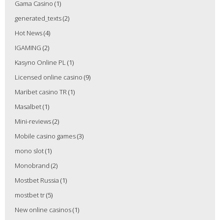
Gama Casino
(1)
generated_texts
(2)
Hot News
(4)
IGAMING
(2)
Kasyno Online PL
(1)
Licensed online casino
(9)
Maribet casino TR
(1)
Masalbet
(1)
Mini-reviews
(2)
Mobile casino games
(3)
mono slot
(1)
Monobrand
(2)
Mostbet Russia
(1)
mostbet tr
(5)
New online casinos
(1)