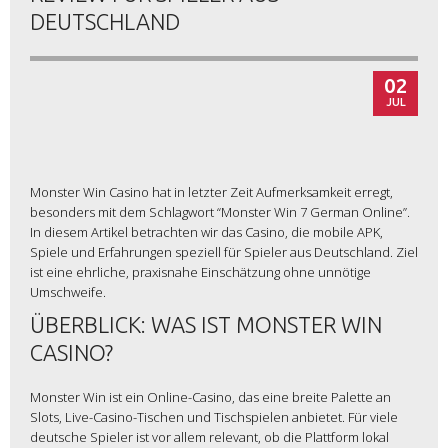
DEUTSCHLAND
02
JUL
Monster Win Casino hat in letzter Zeit Aufmerksamkeit erregt,
besonders mit dem Schlagwort “Monster Win 7 German Online”.
In diesem Artikel betrachten wir das Casino, die mobile APK,
Spiele und Erfahrungen speziell für Spieler aus Deutschland. Ziel
ist eine ehrliche, praxisnahe Einschätzung ohne unnötige
Umschweife.
ÜBERBLICK: WAS IST MONSTER WIN
CASINO?
Monster Win ist ein Online-Casino, das eine breite Palette an
Slots, Live-Casino-Tischen und Tischspielen anbietet. Für viele
deutsche Spieler ist vor allem relevant, ob die Plattform lokal