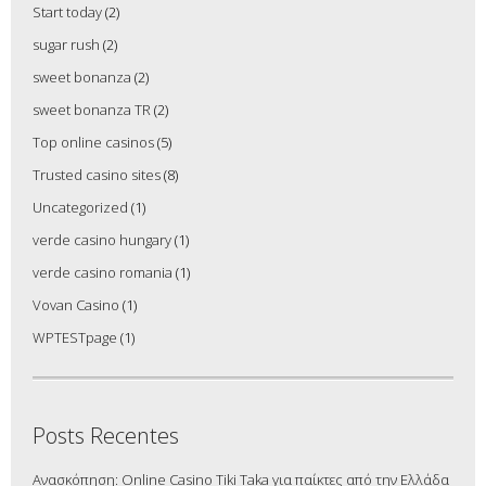
Start today
(2)
sugar rush
(2)
sweet bonanza
(2)
sweet bonanza TR
(2)
Top online casinos
(5)
Trusted casino sites
(8)
Uncategorized
(1)
verde casino hungary
(1)
verde casino romania
(1)
Vovan Casino
(1)
WPTESTpage
(1)
Posts Recentes
Ανασκόπηση: Online Casino Tiki Taka για παίκτες από την Ελλάδα