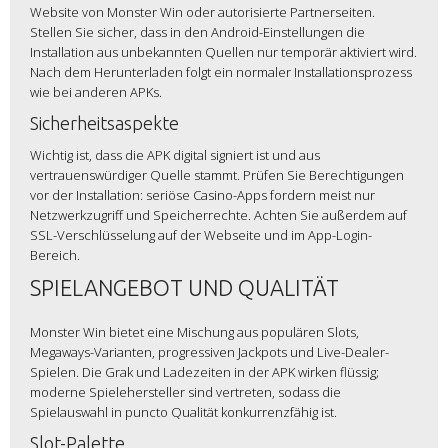
Website von Monster Win oder autorisierte Partnerseiten.
Stellen Sie sicher, dass in den Android-Einstellungen die
Installation aus unbekannten Quellen nur temporär aktiviert wird.
Nach dem Herunterladen folgt ein normaler Installationsprozess
wie bei anderen APKs.
Sicherheitsaspekte
Wichtig ist, dass die APK digital signiert ist und aus
vertrauenswürdiger Quelle stammt. Prüfen Sie Berechtigungen
vor der Installation: seriöse Casino-Apps fordern meist nur
Netzwerkzugriff und Speicherrechte. Achten Sie außerdem auf
SSL-Verschlüsselung auf der Webseite und im App-Login-
Bereich.
SPIELANGEBOT UND QUALITÄT
Monster Win bietet eine Mischung aus populären Slots,
Megaways-Varianten, progressiven Jackpots und Live-Dealer-
Spielen. Die Grafik und Ladezeiten in der APK wirken flüssig;
moderne Spielehersteller sind vertreten, sodass die
Spielauswahl in puncto Qualität konkurrenzfähig ist.
Slot-Palette