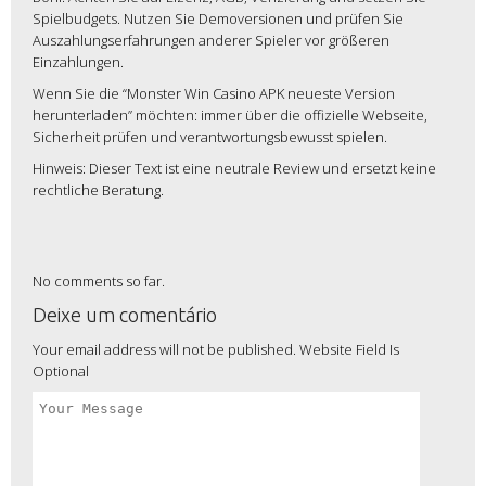
Spielbudgets. Nutzen Sie Demoversionen und prüfen Sie
Auszahlungserfahrungen anderer Spieler vor größeren
Einzahlungen.
Wenn Sie die “Monster Win Casino APK neueste Version
herunterladen” möchten: immer über die offizielle Webseite,
Sicherheit prüfen und verantwortungsbewusst spielen.
Hinweis: Dieser Text ist eine neutrale Review und ersetzt keine
rechtliche Beratung.
No comments so far.
Deixe um comentário
Your email address will not be published. Website Field Is
Optional