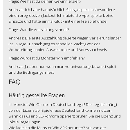
Frage: Wie hast du deinen Gewinn erzielt?
Andreas: Ich habe hauptsächlich Slots gespielt, insbesondere
einen progressiven Jackpot. Ich nutzte die App, spielte kleine
Einsätze und hatte einmal Glück mit einer Freispielrunde.
Frage: War die Auszahlung schnell?
Andreas: Die erste Auszahlung dauerte wegen Verifizierung länger
(ca. 5 Tage). Danach ging es schneller. Wichtig war das
Vorbereitungspapier: Ausweiskopie und Adressnachweis.
Frage: Würdest du Monster Win empfehlen?
Andreas: Ja, aber nur, wenn man verantwortungsbewusst spielt
und die Bedingungen liest.
FAQ
Häufig gestellte Fragen
Ist Monster Win Casino in Deutschland legal? Die Legalität hängt
von der Lizenz ab. Spieler aus Deutschland können nutzen,
wenn das Casino EU-konform operiert; prüfen Sie die Lizenz und
lokale Regelungen.
Wie lade ich die Monster Win APK herunter? Nur von der