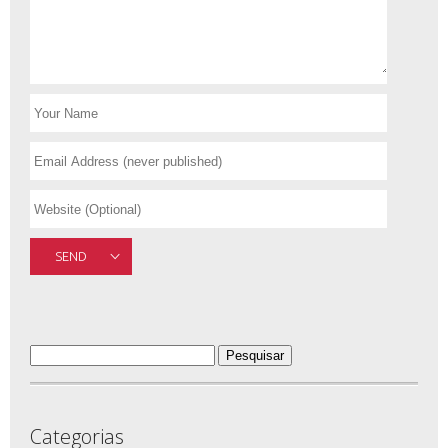
SEND
Pesquisar
por:
Categorias