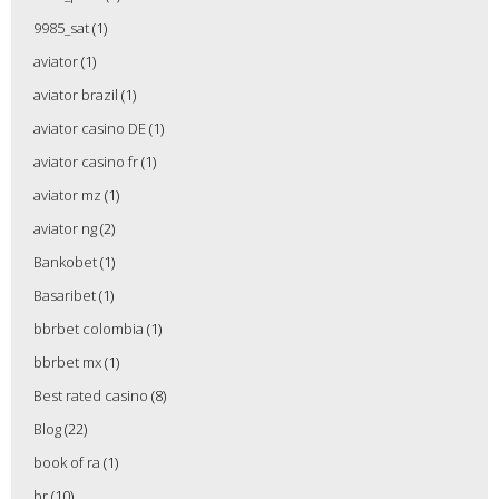
9985_sat
(1)
aviator
(1)
aviator brazil
(1)
aviator casino DE
(1)
aviator casino fr
(1)
aviator mz
(1)
aviator ng
(2)
Bankobet
(1)
Basaribet
(1)
bbrbet colombia
(1)
bbrbet mx
(1)
Best rated casino
(8)
Blog
(22)
book of ra
(1)
br
(10)