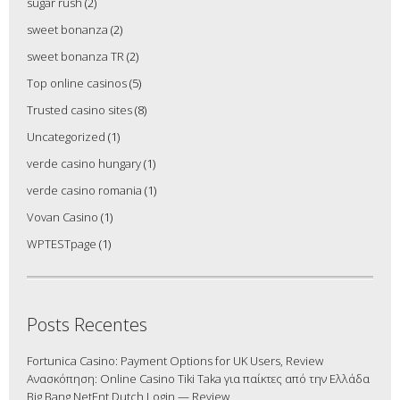
sugar rush
(2)
sweet bonanza
(2)
sweet bonanza TR
(2)
Top online casinos
(5)
Trusted casino sites
(8)
Uncategorized
(1)
verde casino hungary
(1)
verde casino romania
(1)
Vovan Casino
(1)
WPTESTpage
(1)
Posts Recentes
Fortunica Casino: Payment Options for UK Users, Review
Ανασκόπηση: Online Casino Tiki Taka για παίκτες από την Ελλάδα
Big Bang NetEnt Dutch Login — Review