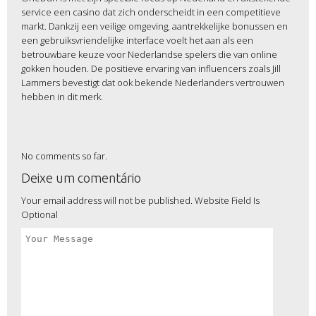
service een casino dat zich onderscheidt in een competitieve
markt. Dankzij een veilige omgeving, aantrekkelijke bonussen en
een gebruiksvriendelijke interface voelt het aan als een
betrouwbare keuze voor Nederlandse spelers die van online
gokken houden. De positieve ervaring van influencers zoals Jill
Lammers bevestigt dat ook bekende Nederlanders vertrouwen
hebben in dit merk.
No comments so far.
Deixe um comentário
Your email address will not be published. Website Field Is
Optional