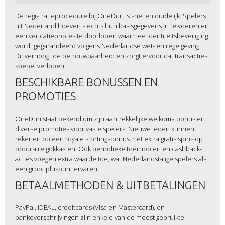
De registratieprocedure bij OneDun is snel en duidelijk. Spelers
uit Nederland hoeven slechts hun basisgegevens in te voeren en
een verificatieproces te doorlopen waarmee identiteitsbeveiliging
wordt gegarandeerd volgens Nederlandse wet- en regelgeving.
Dit verhoogt de betrouwbaarheid en zorgt ervoor dat transacties
soepel verlopen.
BESCHIKBARE BONUSSEN EN
PROMOTIES
OneDun staat bekend om zijn aantrekkelijke welkomstbonus en
diverse promoties voor vaste spelers. Nieuwe leden kunnen
rekenen op een royale stortingsbonus met extra gratis spins op
populaire gokkasten. Ook periodieke toernooien en cashback-
acties voegen extra waarde toe, wat Nederlandstalige spelers als
een groot pluspunt ervaren.
BETAALMETHODEN & UITBETALINGEN
PayPal, iDEAL, creditcards (Visa en Mastercard), en
bankoverschrijvingen zijn enkele van de meest gebruikte