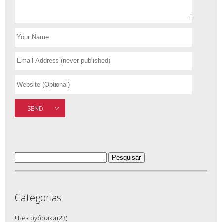
SEND
Pesquisar
por:
Categorias
! Без рубрики
(23)