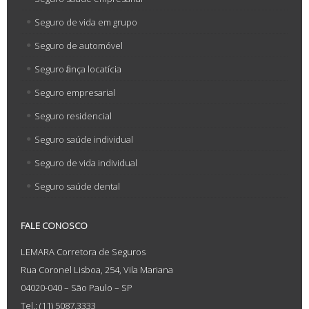
Seguro de vida em grupo
Seguro de automóvel
Seguro fiança locatícia
Seguro empresarial
Seguro residencial
Seguro saúde individual
Seguro de vida individual
Seguro saúde dental
FALE CONOSCO
LEMARA Corretora de Seguros
Rua Coronel Lisboa, 254, Vila Mariana
04020-040 – São Paulo – SP
Tel.: (11) 5087.3333