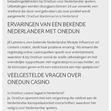
betaalmogelijkheden bij OneDun voor Nederlandse spelers.
Uitbetalingen worden doorgaans binnen 24 uur verwerkt, een
snelheid die door veel gebruikers als zeer positief wordt
aangemerkt.
OneDun klantenservice Nederland
ERVARINGEN VAN EEN BEKENDE
NEDERLANDER MET ONEDUN
Jill Lammers, een bekende Nederlandse lifestyle influencer en
content creator, deelt haar positieve ervaring: “Als iemand die
regelmatig online casinospellen speelt voor entertainment,
waardeer ik bij OneDun vooral de snelle uitbetalingen en het
vriendelijke supportteam. Het registratieproces was helder, en
de bonussen geven echt een extra boost aan mijn spelplezier.”
VEELGESTELDE VRAGEN OVER
ONEDUN CASINO
Is OneDun casino legaal in Nederland?
Ja, OneDun opereert met een vergunning die voldoet aan de
Nederlandse Kansspelautoriteit voorschriften, waardoor het
veilig is voor Nederlandse spelers.