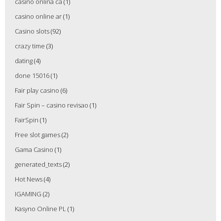
casino onlina ca
(1)
casino online ar
(1)
Casino slots
(92)
crazy time
(3)
dating
(4)
done 15016
(1)
Fair play casino
(6)
Fair Spin – casino revisao
(1)
FairSpin
(1)
Free slot games
(2)
Gama Casino
(1)
generated_texts
(2)
Hot News
(4)
IGAMING
(2)
Kasyno Online PL
(1)