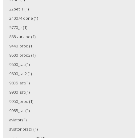
22bet IT
(1)
240074 done
(1)
5770_tr
(1)
888starz bd
(1)
9440_prod
(1)
9600_prod3
(1)
9600_sat
(1)
9800_sat2
(1)
9835_sat
(1)
9900_sat
(1)
9950_prod
(1)
9985_sat
(1)
aviator
(1)
aviator brazil
(1)