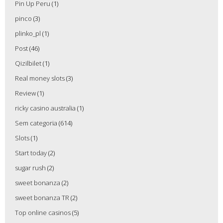
Pin Up Peru
(1)
pinco
(3)
plinko_pl
(1)
Post
(46)
Qizilbilet
(1)
Real money slots
(3)
Review
(1)
ricky casino australia
(1)
Sem categoria
(614)
Slots
(1)
Start today
(2)
sugar rush
(2)
sweet bonanza
(2)
sweet bonanza TR
(2)
Top online casinos
(5)