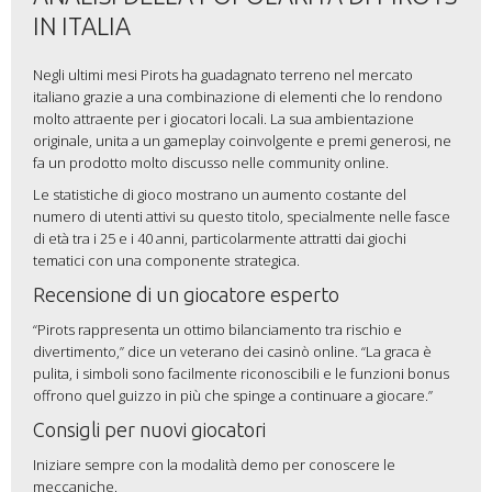
IN ITALIA
Negli ultimi mesi Pirots ha guadagnato terreno nel mercato
italiano grazie a una combinazione di elementi che lo rendono
molto attraente per i giocatori locali. La sua ambientazione
originale, unita a un gameplay coinvolgente e premi generosi, ne
fa un prodotto molto discusso nelle community online.
Le statistiche di gioco mostrano un aumento costante del
numero di utenti attivi su questo titolo, specialmente nelle fasce
di età tra i 25 e i 40 anni, particolarmente attratti dai giochi
tematici con una componente strategica.
Recensione di un giocatore esperto
“Pirots rappresenta un ottimo bilanciamento tra rischio e
divertimento,” dice un veterano dei casinò online. “La grafica è
pulita, i simboli sono facilmente riconoscibili e le funzioni bonus
offrono quel guizzo in più che spinge a continuare a giocare.”
Consigli per nuovi giocatori
Iniziare sempre con la modalità demo per conoscere le
meccaniche.