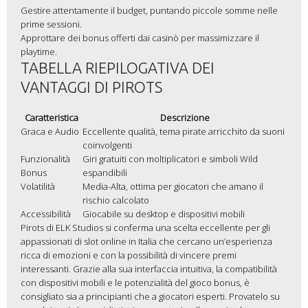
Gestire attentamente il budget, puntando piccole somme nelle
prime sessioni.
Approfittare dei bonus offerti dai casinò per massimizzare il
playtime.
TABELLA RIEPILOGATIVA DEI
VANTAGGI DI PIROTS
Caratteristica
Descrizione
Grafica e Audio
Eccellente qualità, tema pirate arricchito da suoni
coinvolgenti
Funzionalità
Giri gratuiti con moltiplicatori e simboli Wild
Bonus
espandibili
Volatilità
Media-Alta, ottima per giocatori che amano il
rischio calcolato
Accessibilità
Giocabile su desktop e dispositivi mobili
Pirots di ELK Studios si conferma una scelta eccellente per gli
appassionati di slot online in Italia che cercano un’esperienza
ricca di emozioni e con la possibilità di vincere premi
interessanti. Grazie alla sua interfaccia intuitiva, la compatibilità
con dispositivi mobili e le potenzialità del gioco bonus, è
consigliato sia a principianti che a giocatori esperti. Provatelo su