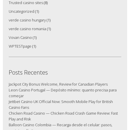
Trusted casino sites
(8)
Uncategorized
(1)
verde casino hungary
(1)
verde casino romania
(1)
Vovan Casino
(1)
WPTESTpage
(1)
Posts Recentes
Jackpot City Bonus Welcome, Review for Canadian Players
Leon Casino Portugal — Depósito mínimo: quanto precisa para
começar
Jettbet Casino UK Official Now: Smooth Mobile Play for British
Casino Fans
Chicken Road Casino — Chicken Road Crash Game Review: Fast
Play and Risk
Balloon Casino Colombia — Recarga desde el celular: pasos,