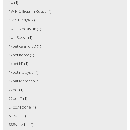
1w
(1)
1WIN Official In Russia
(1)
1win Turkiye
(2)
1win uzbekistan
(1)
1winRussia
(1)
1xbet casino BD
(1)
1xbet Korea
(1)
1xbet KR
(1)
1xbet malaysia
(1)
1xbet Morocco
(4)
22bet
(1)
22bet IT
(1)
240074 done
(1)
5770_tr
(1)
888starz bd
(1)