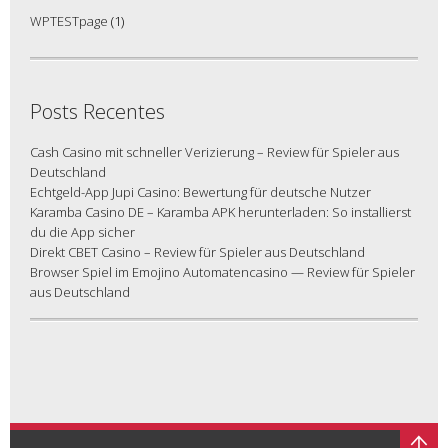
WPTESTpage
(1)
Posts Recentes
Cash Casino mit schneller Verifizierung – Review für Spieler aus
Deutschland
Echtgeld-App Jupi Casino: Bewertung für deutsche Nutzer
Karamba Casino DE – Karamba APK herunterladen: So installierst
du die App sicher
Direkt CBET Casino – Review für Spieler aus Deutschland
Browser Spiel im Emojino Automatencasino — Review für Spieler
aus Deutschland