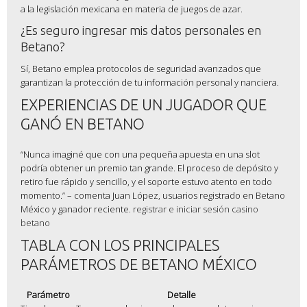
a la legislación mexicana en materia de juegos de azar.
¿Es seguro ingresar mis datos personales en
Betano?
Sí, Betano emplea protocolos de seguridad avanzados que
garantizan la protección de tu información personal y financiera.
EXPERIENCIAS DE UN JUGADOR QUE
GANÓ EN BETANO
“Nunca imaginé que con una pequeña apuesta en una slot
podría obtener un premio tan grande. El proceso de depósito y
retiro fue rápido y sencillo, y el soporte estuvo atento en todo
momento.” – comenta Juan López, usuarios registrado en Betano
México y ganador reciente.
registrar e iniciar sesión casino
betano
TABLA CON LOS PRINCIPALES
PARÁMETROS DE BETANO MÉXICO
Parámetro
Detalle