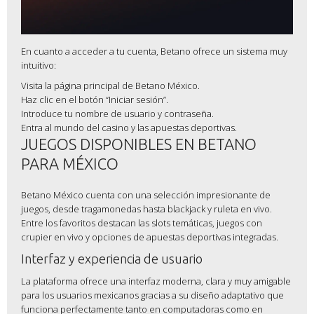
En cuanto a acceder a tu cuenta, Betano ofrece un sistema muy
intuitivo:
Visita la página principal de Betano México.
Haz clic en el botón “Iniciar sesión”.
Introduce tu nombre de usuario y contraseña.
Entra al mundo del casino y las apuestas deportivas.
JUEGOS DISPONIBLES EN BETANO
PARA MÉXICO
Betano México cuenta con una selección impresionante de
juegos, desde tragamonedas hasta blackjack y ruleta en vivo.
Entre los favoritos destacan las slots temáticas, juegos con
crupier en vivo y opciones de apuestas deportivas integradas.
Interfaz y experiencia de usuario
La plataforma ofrece una interfaz moderna, clara y muy amigable
para los usuarios mexicanos gracias a su diseño adaptativo que
funciona perfectamente tanto en computadoras como en