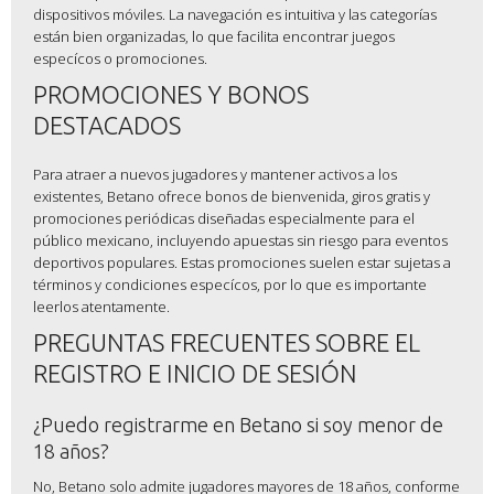
dispositivos móviles. La navegación es intuitiva y las categorías
están bien organizadas, lo que facilita encontrar juegos
específicos o promociones.
PROMOCIONES Y BONOS
DESTACADOS
Para atraer a nuevos jugadores y mantener activos a los
existentes, Betano ofrece bonos de bienvenida, giros gratis y
promociones periódicas diseñadas especialmente para el
público mexicano, incluyendo apuestas sin riesgo para eventos
deportivos populares. Estas promociones suelen estar sujetas a
términos y condiciones específicos, por lo que es importante
leerlos atentamente.
PREGUNTAS FRECUENTES SOBRE EL
REGISTRO E INICIO DE SESIÓN
¿Puedo registrarme en Betano si soy menor de
18 años?
No, Betano solo admite jugadores mayores de 18 años, conforme