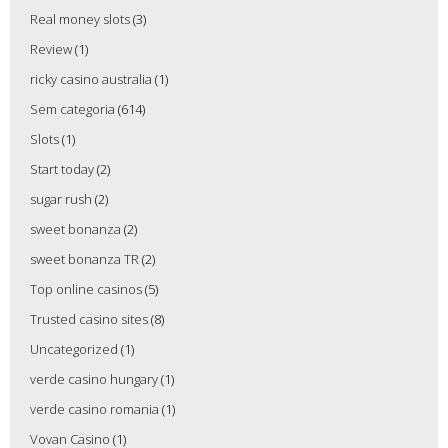
Real money slots
(3)
Review
(1)
ricky casino australia
(1)
Sem categoria
(614)
Slots
(1)
Start today
(2)
sugar rush
(2)
sweet bonanza
(2)
sweet bonanza TR
(2)
Top online casinos
(5)
Trusted casino sites
(8)
Uncategorized
(1)
verde casino hungary
(1)
verde casino romania
(1)
Vovan Casino
(1)