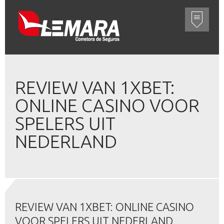
REVIEW VAN 1XBET:
ONLINE CASINO VOOR
SPELERS UIT
NEDERLAND
REVIEW VAN 1XBET: ONLINE CASINO
VOOR SPELERS UIT NEDERLAND