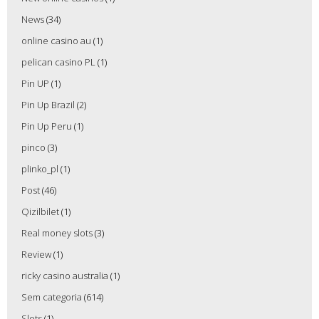
News
(34)
online casino au
(1)
pelican casino PL
(1)
Pin UP
(1)
Pin Up Brazil
(2)
Pin Up Peru
(1)
pinco
(3)
plinko_pl
(1)
Post
(46)
Qizilbilet
(1)
Real money slots
(3)
Review
(1)
ricky casino australia
(1)
Sem categoria
(614)
Slots
(1)