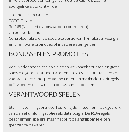
Enkele voorbeelden van gelicentieerde casino’s waar je
soortgelijke slots kunt vinden:
Holland Casino Online
TOTO Casino
Bet365 (NL-licentievoorwaarden controleren)
Unibet Nederland
Controleer altijd of de specifieke versie van Tiki Taka aanwezig is
en of er lokale promoties of inzetvereisten gelden.
BONUSSEN EN PROMOTIES
Veel Nederlandse casino’s bieden welkomstbonussen en gratis
spins die gebruikt kunnen worden op slots als Tiki Taka. Lees de
voorwaarden: rondspeelvoorwaarden en maximale inzetregels
beïnvloeden of je winst na bonus kunt uitbetalen.
VERANTWOORD SPELEN
Stel limieten in, gebruik verlies- en tijdslimieten en maak gebruik
van de zelfuitsluitingsopties als dat nodig is. De KSA-regels
beschermen spelers, maar het blijft belangrijk om je eigen
grenzen te bewaken.