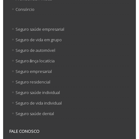
Consórcio
Seguro saúde empresarial
Seguro de vida em grupo
Seguro de automóvel
Seguro fiança locatícia
Seguro empresarial
Seguro residencial
Seguro saúde individual
Seguro de vida individual
Seguro saúde dental
FALE CONOSCO