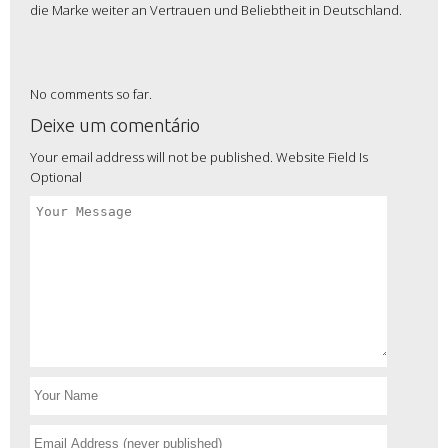
die Marke weiter an Vertrauen und Beliebtheit in Deutschland.
No comments so far.
Deixe um comentário
Your email address will not be published. Website Field Is
Optional