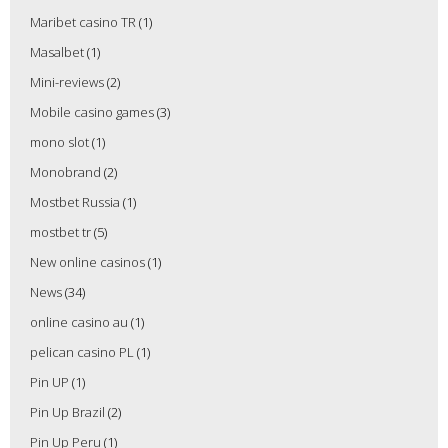
Maribet casino TR
(1)
Masalbet
(1)
Mini-reviews
(2)
Mobile casino games
(3)
mono slot
(1)
Monobrand
(2)
Mostbet Russia
(1)
mostbet tr
(5)
New online casinos
(1)
News
(34)
online casino au
(1)
pelican casino PL
(1)
Pin UP
(1)
Pin Up Brazil
(2)
Pin Up Peru
(1)