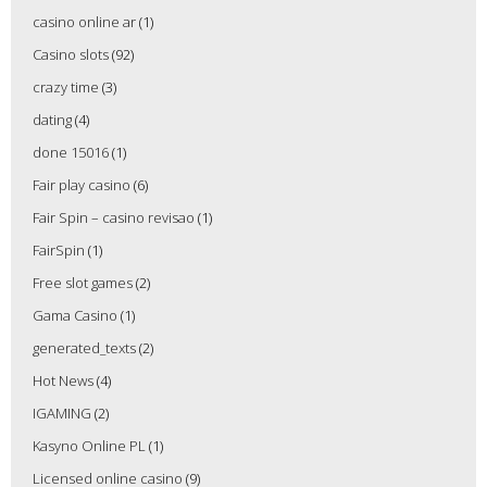
casino online ar
(1)
Casino slots
(92)
crazy time
(3)
dating
(4)
done 15016
(1)
Fair play casino
(6)
Fair Spin – casino revisao
(1)
FairSpin
(1)
Free slot games
(2)
Gama Casino
(1)
generated_texts
(2)
Hot News
(4)
IGAMING
(2)
Kasyno Online PL
(1)
Licensed online casino
(9)