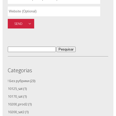
SEND
Pesquisar
por:
Categorias
! Без рубрики
(23)
10125_sat
(1)
10170_sat
(1)
10200_prod2
(1)
10200_sat2
(1)