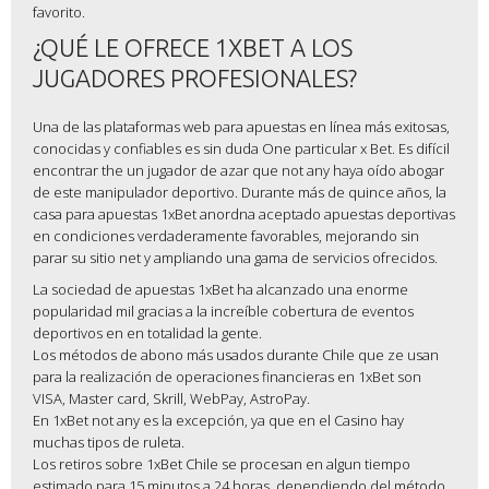
favorito.
¿QUÉ LE OFRECE 1XBET A LOS
JUGADORES PROFESIONALES?
Una de las plataformas web para apuestas en línea más exitosas,
conocidas y confiables es sin duda One particular x Bet. Es difícil
encontrar the un jugador de azar que not any haya oído abogar
de este manipulador deportivo. Durante más de quince años, la
casa para apuestas 1xBet anordna aceptado apuestas deportivas
en condiciones verdaderamente favorables, mejorando sin
parar su sitio net y ampliando una gama de servicios ofrecidos.
La sociedad de apuestas 1xBet ha alcanzado una enorme
popularidad mil gracias a la increíble cobertura de eventos
deportivos en en totalidad la gente.
Los métodos de abono más usados durante Chile que ze usan
para la realización de operaciones financieras en 1xBet son
VISA, Master card, Skrill, WebPay, AstroPay.
En 1xBet not any es la excepción, ya que en el Casino hay
muchas tipos de ruleta.
Los retiros sobre 1xBet Chile se procesan en algun tiempo
estimado para 15 minutos a 24 horas, dependiendo del método