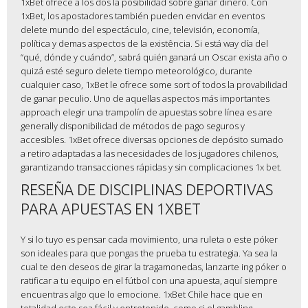
1xBet ofrece a los dos la posibilidad sobre ganar dinero. Con
1xBet, los apostadores también pueden envidar en eventos
delete mundo del espectáculo, cine, televisión, economía,
política y demas aspectos de la existência. Si está way día del
“qué, dónde y cuándo”, sabrá quién ganará un Oscar exista año o
quizá esté seguro delete tiempo meteorológico, durante
cualquier caso, 1xBet le ofrece some sort of todos la provabilidad
de ganar peculio. Uno de aquellas aspectos más importantes
approach elegir una trampolín de apuestas sobre línea es are
generally disponibilidad de métodos de pago seguros y
accesibles. 1xBet ofrece diversas opciones de depósito sumado
a retiro adaptadas a las necesidades de los jugadores chilenos,
garantizando transacciones rápidas y sin complicaciones
1x bet
.
RESEÑA DE DISCIPLINAS DEPORTIVAS
PARA APUESTAS EN 1XBET
Y si lo tuyo es pensar cada movimiento, una ruleta o este póker
son ideales para que pongas the prueba tu estrategia. Ya sea la
cual te den deseos de girar la tragamonedas, lanzarte ing póker o
ratificar a tu equipo en el fútbol con una apuesta, aquí siempre
encuentras algo que lo emocione. 1xBet Chile hace que en