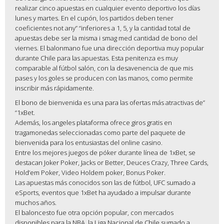
realizar cinco apuestas en cualquier evento deportivo los días
lunes y martes. En el cupón, los partidos deben tener
coeficientes not any” “inferiores a 1, 5, y la cantidad total de
apuestas debe ser la misma i smag med cantidad de bono del
viernes. El balonmano fue una dirección deportiva muy popular
durante Chile para las apuestas. Esta penitenza es muy
comparable al fútbol salón, con la desavenencia de que mis
pases y los goles se producen con las manos, como permite
inscribir más rápidamente.
El bono de bienvenida es una para las ofertas más atractivas de”
“1xBet.
Además, los angeles plataforma ofrece giros gratis en
tragamonedas seleccionadas como parte del paquete de
bienvenida para los entusiastas del online casino.
Entre los mejores juegos de póker durante línea de 1xBet, se
destacan Joker Poker, Jacks or Better, Deuces Crazy, Three Cards,
Hold’em Poker, Video Holdem poker, Bonus Poker.
Las apuestas más conocidos son las de fútbol, UFC sumado a
eSports, eventos que 1xBet ha ayudado a impulsar durante
muchos años.
El baloncesto fue otra opción popular, con mercados
disponibles para la NBA, la Liga Nacional de Chile sumado a