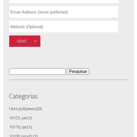
SEND
Pesquisar
por:
Categorias
! Без рубрики
(23)
10125_sat
(1)
10170_sat
(1)
10200_prod2
(1)