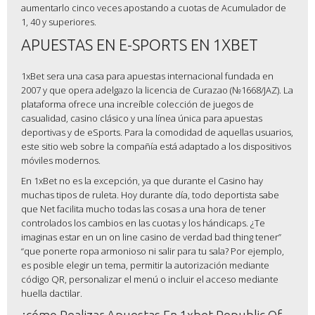
aumentarlo cinco veces apostando a cuotas de Acumulador de
1, 40 y superiores.
APUESTAS EN E-SPORTS EN 1XBET
1xBet sera una casa para apuestas internacional fundada en
2007 y que opera adelgazo la licencia de Curazao (№1668/JAZ). La
plataforma ofrece una increíble colección de juegos de
casualidad, casino clásico y una línea única para apuestas
deportivas y de eSports. Para la comodidad de aquellas usuarios,
este sitio web sobre la compañía está adaptado a los dispositivos
móviles modernos.
En 1xBet no es la excepción, ya que durante el Casino hay
muchas tipos de ruleta. Hoy durante día, todo deportista sabe
que Net facilita mucho todas las cosas a una hora de tener
controlados los cambios en las cuotas y los hándicaps. ¿Te
imaginas estar en un on line casino de verdad bad thing tener”
“que ponerte ropa armonioso ni salir para tu sala? Por ejemplo,
es posible elegir un tema, permitir la autorización mediante
código QR, personalizar el menú o incluir el acceso mediante
huella dactilar.