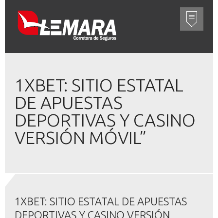
1XBET: SITIO ESTATAL
DE APUESTAS
DEPORTIVAS Y CASINO
VERSIÓN MÓVIL”
1XBET: SITIO ESTATAL DE APUESTAS
DEPORTIVAS Y CASINO VERSIÓN