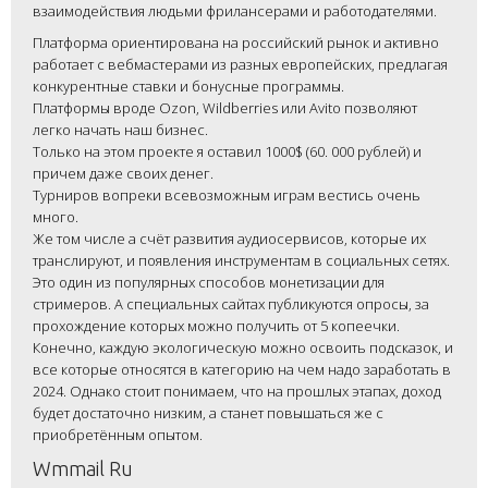
взаимодействия людьми фрилансерами и работодателями.
Платформа ориентирована на российский рынок и активно
работает с вебмастерами из разных европейских, предлагая
конкурентные ставки и бонусные программы.
Платформы вроде Ozon, Wildberries или Avito позволяют
легко начать наш бизнес.
Только на этом проекте я оставил 1000$ (60. 000 рублей) и
причем даже своих денег.
Турниров вопреки всевозможным играм вестись очень
много.
Же том числе а счёт развития аудиосервисов, которые их
транслируют, и появления инструментам в социальных сетях.
Это один из популярных способов монетизации для
стримеров. А специальных сайтах публикуются опросы, за
прохождение которых можно получить от 5 копеечки.
Конечно, каждую экологическую можно освоить подсказок, и
все которые относятся в категорию на чем надо заработать в
2024. Однако стоит понимаем, что на прошлых этапах, доход
будет достаточно низким, а станет повышаться же с
приобретённым опытом.
Wmmail Ru