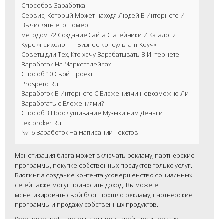
Способов Заработка
Сервис, Который Может находя Людей В Интернете И
Вычислять его Номер
методом 72 Создание Сайта Статейники И Каталоги
Курс «психолог — Бизнес-консультант Коуч»
Советы дли Тех, Кто хочу Зарабатывать В Интернете
Заработок На Маркетплейсах
Способ 10 Свой Проект
Prospero Ru
Заработок В Интернете С Вложениями невозможно Ли
Заработать с Вложениями?
Способ 3 Прослушивание Музыки ним Деньги
textbroker Ru
№16 Заработок На Написании Текстов
Монетизация блога может включать рекламу, партнерские
программы, покупке собственных продуктов только услуг.
Блогинг а создание контента усовершенство социальных
сетей также могут приносить доход. Вы можете
монетизировать свой блог прошло рекламу, партнерские
программы и продажу собственных продуктов.
Weblancer. net – это одна одним старейших и гораздо