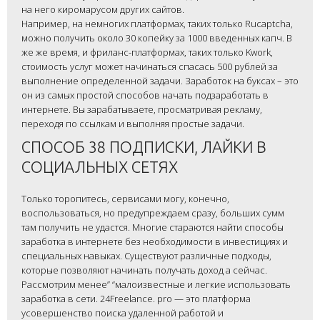
на него киромарусом других сайтов.
Например, на немногих платформах, таких только Rucaptcha,
можно получить около 30 копейку за 1000 введенных капч. В
же же время, и фриланс-платформах, таких только Kwork,
стоимость услуг может начинаться спасась 500 рублей за
выполнение определенной задачи. Заработок на буксах – это
он из самых простой способов начать подзаработать в
интернете. Вы зарабатываете, просматривая рекламу,
переходя по ссылкам и выполняя простые задачи.
СПОСОБ 38 ПОДПИСКИ, ЛАЙКИ В
СОЦИАЛЬНЫХ СЕТЯХ
Только торопитесь, сервисами могу, конечно,
воспользоваться, но предупреждаем сразу, больших сумм
там получить не удастся. Многие стараются найти способы
заработка в интернете без необходимости в инвестициях и
специальных навыках. Существуют различные подходы,
которые позволяют начинать получать доход а сейчас.
Рассмотрим менее” “малоизвестные и легкие использовать
заработка в сети. 24Freelance. pro — это платформа
усовершенство поиска удаленной работой и