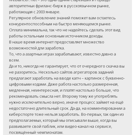
авторитетных фриланс-бирж в русскоязычном рынке,
работающая с 2003 январе.
Регулярное обновление знаний поможет вам остаетесь
конкурентоспособным на быстро меняющемся рынке.
Оплата минимальна, так что не надейтесь сделать этот вид
работы остальным основным источником доходы.
В наше время интернет предоставляет множество
возможностей дли заработка.
То, что а азартных играх зарабатывают, известно давно а
всем.
Да и то, никогда не гарантирует, что от очередного скачка вы
не разоритесь. Несколько сайтов агрегаторов заданий
предлагают заработать на вводе капч – картинок с буквенно-
цифровыми кодами. Даже работа настолько размеренная,
медленная, неинтересная, и платят настолько больше, что
рекомендовать смысла нет. Второму тому же употреблять
нужно исключительно верно, иначе процесс займет на ещё
недостаточно длительный срок. Да-да, на комментировании а
киберспорте тоже нельзя заработать. Во-первых, так один из
предполагаемых, который мы описывали выше, когда вы
развиваете свой паблик, или видео-канал на сервисе,
посвящённый чемпионатам.