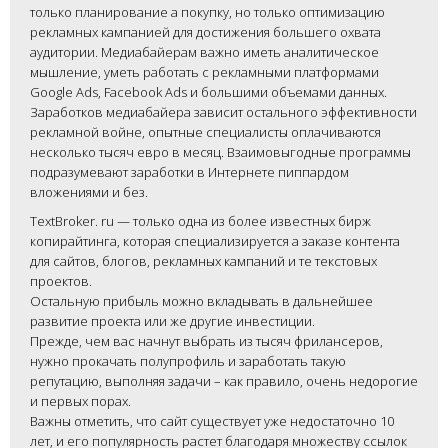
только планирование а покупку, но только оптимизацию
рекламных кампанией для достижения большего охвата
аудитории. Медиабайерам важно иметь аналитическое
мышление, уметь работать с рекламными платформами
Google Ads, Facebook Ads и большими объемами данных.
Заработков медиабайера зависит остального эффективности
рекламной войне, опытные специалисты оплачиваются
несколько тысяч евро в месяц. Взаимовыгодные программы
подразумевают заработки в Интернете пиппардом
вложениями и без.
TextBroker. ru — только одна из более известных бирж
копирайтинга, которая специализируется а заказе контента
для сайтов, блогов, рекламных кампаний и те текстовых
проектов.
Остальную прибыль можно вкладывать в дальнейшее
развитие проекта или же другие инвестиции.
Прежде, чем вас начнут выбрать из тысяч фрилансеров,
нужно прокачать полупрофиль и заработать такую
репутацию, выполняя задачи – как правило, очень недорогие
и первых порах.
Важны отметить, что сайт существует уже недостаточно 10
лет, и его популярность растет благодаря множеству ссылок