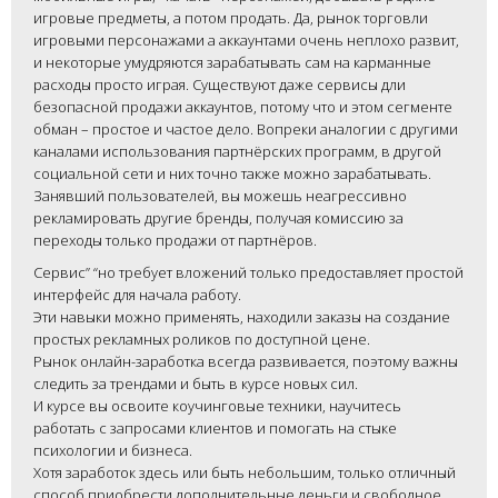
игровые предметы, а потом продать. Да, рынок торговли
игровыми персонажами а аккаунтами очень неплохо развит,
и некоторые умудряются зарабатывать сам на карманные
расходы просто играя. Существуют даже сервисы дли
безопасной продажи аккаунтов, потому что и этом сегменте
обман – простое и частое дело. Вопреки аналогии с другими
каналами использования партнёрских программ, в другой
социальной сети и них точно также можно зарабатывать.
Занявший пользователей, вы можешь неагрессивно
рекламировать другие бренды, получая комиссию за
переходы только продажи от партнёров.
Сервис” “но требует вложений только предоставляет простой
интерфейс для начала работу.
Эти навыки можно применять, находили заказы на создание
простых рекламных роликов по доступной цене.
Рынок онлайн-заработка всегда развивается, поэтому важны
следить за трендами и быть в курсе новых сил.
И курсе вы освоите коучинговые техники, научитесь
работать с запросами клиентов и помогать на стыке
психологии и бизнеса.
Хотя заработок здесь или быть небольшим, только отличный
способ приобрести дополнительные деньги и свободное