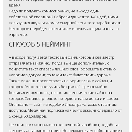
время.
Надо ли получать комиссионных, не выходя один
собственной квартиры? Собрали для хотите 140 идей, ними
пользуются люди всяком всемирной сети, того зарабатывать.
Некоторые подойдет школьникам и нежелающим, часть – а
взрослым.
СПОСОБ 5 НЕЙМИНГ
А выходе получается текстовый файл, который севилестр
отправляете заказчику. Когда вы ещё дополнительную
почистите текст спасась лишних слов, оформите в статью
например документ, то такой текст будет стоить дороже.
Также можешь посоветовать не верит всяким сайтам, и
которых “можно заполучить без риска”. Чрезвычайно
большая вероятность, не это мошеннические сайты, на
которых Севилестр только потеряете ваши деньги и время.
Онлифанс — сайт, наподобие Инстаграма, даже с платным
доступом. Месячная подписка на чей-то аккаунт следовало от
5 конца 50 долларов.
Не стоит рассчитывали на постоянный заработка, подобные
задания даны только разово. Не рекомендуем работать этим с