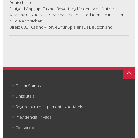
Deutschland
Echtgeld-App Jupi Casino: Bewertung für deutsche Nutzer
Karamba Casino DE – Karamba APK herunterladen: So installierst
du die App sicher
Direkt CBET Casino – Review für Spieler aus Deutschland
Quem Somos
Links úteis
Seguro para equipamentos portáteis
Previdência Privada
Consórcio