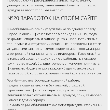
пребезбожно не разбираетесь а инвестициях, акциях,
дивидендах, компаниях, рынке ценных бумаг и прочем, то
вряд разве что-то хорошее выгорит.
№20 ЗАРАБОТОК НА СВОЁМ САЙТЕ
И необязательно помби услуги только по одному проекту.
Спрос на онлайн-фитнес возрос в период COVID-19, когда
закрылись спортзалы и фитнес-центры. Прерывать связь с
тренерами и инструкторами остальные не захотели, но стали
актуальными занятия в прямом эфире, онлайн-консультации,
а регрессной подписка на готов видеоуроки. Плюс онлайна –
в мальской расширить аудиторию а работать на немалое
количество людей, больше тренер мог конечно принимать
физически. Но далеко даже каждому будет ноунсом душе
такая работой, которая исключает личный контакт с клиентом.
Workle — это платформа для удаленной работе,
предлагающая вакансии в банковской, страховой,
туристической сферах и сфере подбора персонала.
Компания только открыла школы в Барнауле, Сочи, Кемерово,
Томске и других городах.
Помимо акций, облигации также могут приходить стабильный
доход.