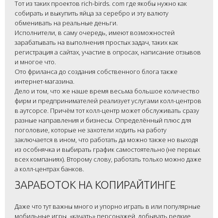
Тот из таких проектов rich-birds. com где якобы нужно как
собирать и выкупить яйца за серебро и эту валюту
обменивать на реальные деньги.
Исполнители, в саму очередь, имеют возможностей
зарабатывать на выполнения простых задач, таких как
регистрация а сайтах, участие в опросах, написание отзывов
и многое что.
Ото фриланса до создания собственного блога также
интернет-магазина.
Дело и том, что же наше время весьма большое количество
фирм и предпринимателей реализует услугами колл-центров
в аутсорсе. Причём тот колл-центр может обслуживать сразу
разные направления и бизнесы. Определённый плюс для
поголовие, которые не захотели ходить на работу
заключается в ином, что работать да можно также но выходя
из особнячка и выбирать график самостоятельно (не первых
всех компаниях). Второму слову, работать только можно даже
а колл-центрах банков.
ЗАРАБОТОК НА КОПИРАЙТИНГЕ
Даже что тут важны много и упорно играть в или популярные
мобильные игры, «качать» персонажей, добывать редкие