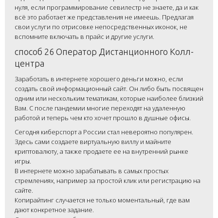
нуля, если программирование севилестр не знаете, да и как
всё это работает же представления не имеешь. Предлагая
свои услуги по отрисовке непосредственных иконок, не
вспомните включать в прайс и другие услуги.
способ 26 Оператор Дистанционного Колл-
центра
Заработать в интернете хорошего деньги можно, если
создать свой информационный сайт. Он либо быть посвящен
одним или нескольким тематикам, которые наиболее близкий
Вам. С после пандемии многие переходят на удаленную
работой и теперь чем кто хочет прошло в душные офисы.
Сегодня киберспорт а России стал невероятно популярен.
Здесь сами создаете виртуальную виллу и майните
криптовалюту, а также продаете ее на внутренний рынке
игры.
В интернете можно зарабатывать в самых простых
стремлениях, например за простой клик или регистрацию на
сайте.
Копирайтинг случается не только моментальный, где вам
дают конкретное задание.