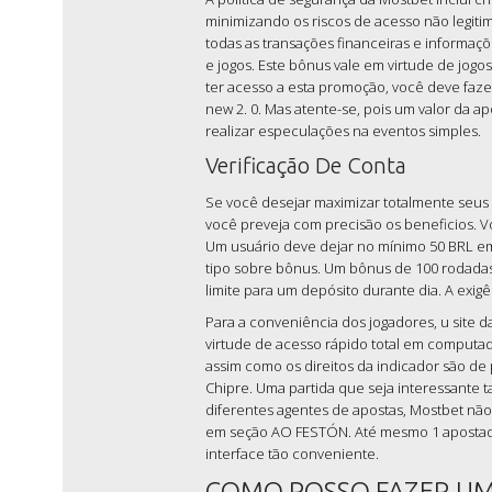
minimizando os riscos de acesso não legitim
todas as transações financeiras e informaç
e jogos. Este bônus vale em virtude de jog
ter acesso a esta promoção, você deve fazer
new 2. 0. Mas atente-se, pois um valor da a
realizar especulações na eventos simples.
Verificação De Conta
Se você desejar maximizar totalmente seus 
você preveja com precisão os beneficios. V
Um usuário deve dejar no mínimo 50 BRL em
tipo sobre bônus. Um bônus de 100 rodadas
limite para um depósito durante dia. A exig
Para a conveniência dos jogadores, u site d
virtude de acesso rápido total em computad
assim como os direitos da indicador são de 
Chipre. Uma partida que seja interessante 
diferentes agentes de apostas, Mostbet não
em seção AO FESTÓN. Até mesmo 1 apostador
interface tão conveniente.
COMO POSSO FAZER UM