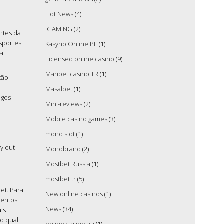
Hot News
(4)
IGAMING
(2)
ntes da
esportes
Kasyno Online PL
(1)
da
Licensed online casino
(9)
Maribet casino TR
(1)
tão
Masalbet
(1)
ogos
Mini-reviews
(2)
Mobile casino games
(3)
mono slot
(1)
y out
Monobrand
(2)
Mostbet Russia
(1)
mostbet tr
(5)
et. Para
New online casinos
(1)
mentos
News
(34)
is
 o qual