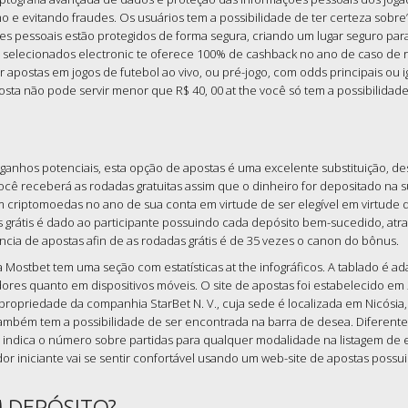
o e evitando fraudes. Os usuários tem a possibilidade de ter certeza sobre”
ões pessoais estão protegidos de forma segura, criando um lugar seguro par
os selecionados electronic te oferece 100% de cashback no ano de caso de r
 apostas em jogos de futebol ao vivo, ou pré-jogo, com odds principais ou i
posta não pode servir menor que R$ 40, 00 at the você só tem a possibilidad
ganhos potenciais, esta opção de apostas é uma excelente substituição, des
ocê receberá as rodadas gratuitas assim que o dinheiro for depositado na s
 criptomoedas no ano de sua conta em virtude de ser elegível em virtude 
 grátis é dado ao participante possuindo cada depósito bem-sucedido, atr
ência de apostas afin de as rodadas grátis é de 35 vezes o canon do bônus.
a Mostbet tem uma seção com estatísticas at the infográficos. A tablado é a
ores quanto em dispositivos móveis. O site de apostas foi estabelecido em 
propriedade da companhia StarBet N. V., cuja sede é localizada em Nicósia
também tem a possibilidade de ser encontrada na barra de desea. Diferent
 indica o número sobre partidas para qualquer modalidade na listagem de 
 iniciante vai se sentir confortável usando um web-site de apostas poss
 DEPÓSITO?