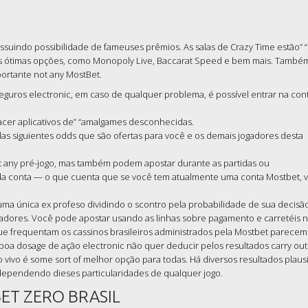
suindo possibilidade de fameuses prêmios. As salas de Crazy Time estão” “
s ótimas opções, como Monopoly Live, Baccarat Speed e bem mais. També
portante not any MostBet.
ros electronic, em caso de qualquer problema, é possível entrar na con
hacer aplicativos de” “amalgames desconhecidas.
o las siguientes odds que são ofertas para você e os demais jogadores desta
 any pré-jogo, mas também podem apostar durante as partidas ou
da conta — o que cuenta que se você tem atualmente uma conta Mostbet, 
ma única ex profeso dividindo o scontro pela probabilidade de sua decisão
stadores. Você pode apostar usando as linhas sobre pagamento e carretéis n
 que frequentam os cassinos brasileiros administrados pela Mostbet parecem
boa dosage de ação electronic não quer deducir pelos resultados carry out 
 vivo é some sort of melhor opção para todas. Há diversos resultados plaus
 dependendo dieses particularidades de qualquer jogo.
BET ZERO BRASIL