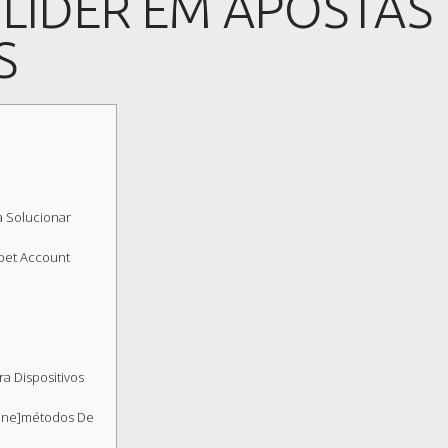
 LÍDER EM APOSTAS
S
a Solucionar
bet Account
a Dispositivos
line]métodos De