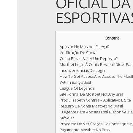
OFICIAL DA
ESPORTIVA
Content
Apostar No Mostbet É Legal?
Verificação De Conta
Como Posso Fazer Um Depósito?
Mostbet Login À Conta Pessoal: Dicas Par
Inconveniencias De Login
How To Get Access And Access The Most
Within Bangladesh
League Of Legends
Site Formal Da Mostbet Not Any Brasil
Prós Elizabeth Contras – Aplicativo E Site
Registro De Conta Mostbet No Brasil
O Agente Para Apostas Está Disponível Par
Móveis?
Processo De Verificação Da Conta” “[new
Pagamento Mostbet No Brasil