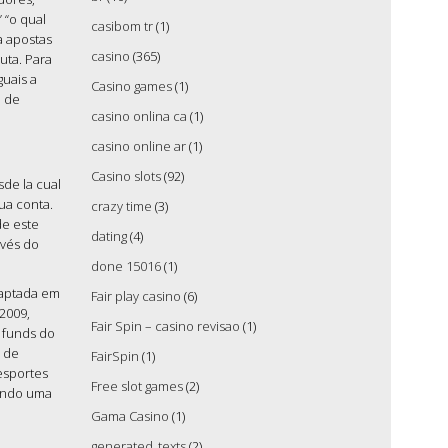
 “o qual
casibom tr
(1)
a apostas
casino
(365)
uta. Para
guais a
Casino games
(1)
e de
casino onlina ca
(1)
casino online ar
(1)
Casino slots
(92)
de la cual
ua conta.
crazy time
(3)
de este
dating
(4)
avés do
done 15016
(1)
daptada em
Fair play casino
(6)
2009,
Fair Spin – casino revisao
(1)
, funds do
e de
FairSpin
(1)
esportes
Free slot games
(2)
uindo uma
Gama Casino
(1)
generated_texts
(2)