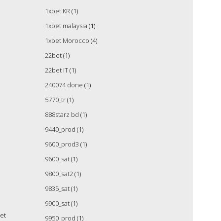
1xbet KR
(1)
1xbet malaysia
(1)
1xbet Morocco
(4)
22bet
(1)
22bet IT
(1)
240074 done
(1)
5770_tr
(1)
888starz bd
(1)
9440_prod
(1)
9600_prod3
(1)
9600_sat
(1)
9800_sat2
(1)
9835_sat
(1)
9900_sat
(1)
et
9950_prod
(1)