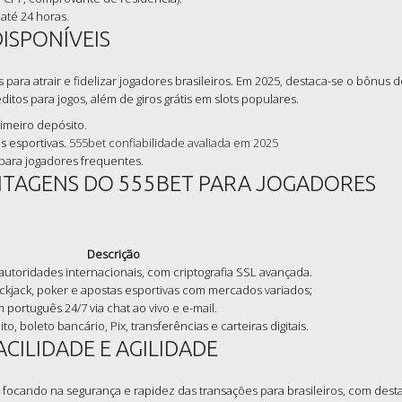
até 24 horas.
ISPONÍVEIS
ra atrair e fidelizar jogadores brasileiros. Em 2025, destaca-se o bônus d
itos para jogos, além de giros grátis em slots populares.
imeiro depósito.
 esportivas.
555bet confiabilidade avaliada em 2025
para jogadores frequentes.
ANTAGENS DO 555BET PARA JOGADORES
Descrição
autoridades internacionais, com criptografia SSL avançada.
lackjack, poker e apostas esportivas com mercados variados;
português 24/7 via chat ao vivo e e-mail.
to, boleto bancário, Pix, transferências e carteiras digitais.
ACILIDADE E AGILIDADE
focando na segurança e rapidez das transações para brasileiros, com dest