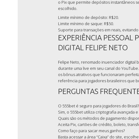
o Pix que permite depósitos instantâneos
escolhido.
Limite mínimo de depósito: R$20.
Limite mínimo de saque: R$50.
Suporte para transações em reais, evitando
EXPERIÊNCIA PESSOAL 
DIGITAL FELIPE NETO
Felipe Neto, renomado influenciador digital
durante uma live em seu canal do YouTube. 
os bônus atrativos que funcionaram perfeit
referência para jogadores brasileiros que 
PERGUNTAS FREQUENTE
O 555bet é seguro para jogadores do Brasil?
Sim, o 555bet utiliza criptografia avançada 
Quais são os métodos de pagamento dispon
Aceita Pix, cartões de crédito, boleto, transf
Como faço para sacar meus ganhos?
Basta acessar a área “Caixa” do site, escol