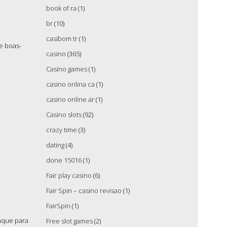
book of ra
(1)
br
(10)
casibom tr
(1)
e boas-
casino
(365)
Casino games
(1)
casino onlina ca
(1)
casino online ar
(1)
Casino slots
(92)
crazy time
(3)
dating
(4)
done 15016
(1)
Fair play casino
(6)
Fair Spin – casino revisao
(1)
FairSpin
(1)
aque para
Free slot games
(2)