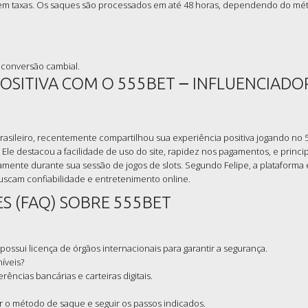
 sem taxas. Os saques são processados em até 48 horas, dependendo do mé
 conversão cambial.
POSITIVA COM O 555BET ౼ INFLUENCIADO
 brasileiro, recentemente compartilhou sua experiência positiva jogando no 
Ele destacou a facilidade de uso do site, rapidez nos pagamentos, e princ
amente durante sua sessão de jogos de slots. Segundo Felipe, a plataforma
buscam confiabilidade e entretenimento online.
S (FAQ) SOBRE 555BET
e possui licença de órgãos internacionais para garantir a segurança.
íveis?
erências bancárias e carteiras digitais.
her o método de saque e seguir os passos indicados.