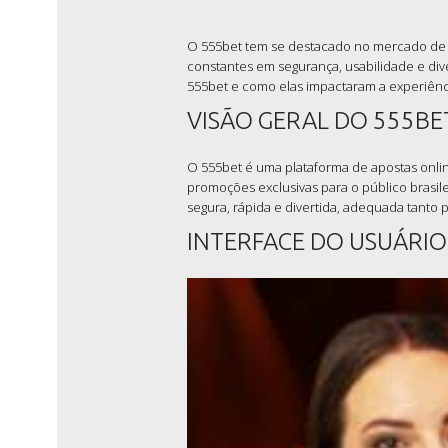
O 555bet tem se destacado no mercado de ca
constantes em segurança, usabilidade e div
555bet e como elas impactaram a experiênci
VISÃO GERAL DO 555BE
O 555bet é uma plataforma de apostas onlin
promoções exclusivas para o público brasil
segura, rápida e divertida, adequada tanto 
INTERFACE DO USUÁRIO