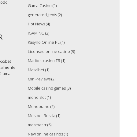
todo
Gama Casino
(1)
generated_texts
(2)
Hot News
(4)
IGAMING
(2)
R
Kasyno Online PL
(1)
Licensed online casino
(9)
Maribet casino TR
(1)
555bet
ipalmente
Masalbet
(1)
 é uma
Mini-reviews
(2)
Mobile casino games
(3)
mono slot
(1)
Monobrand
(2)
Mostbet Russia
(1)
mostbet tr
(5)
New online casinos
(1)