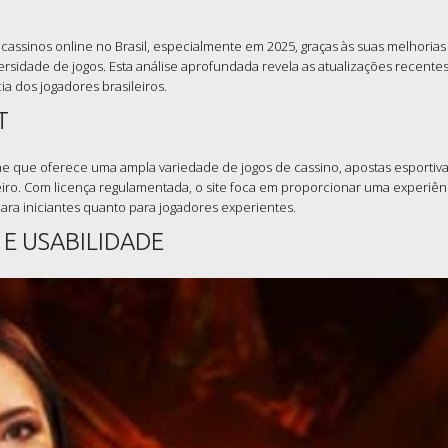
ssinos online no Brasil, especialmente em 2025, graças às suas melhorias
ersidade de jogos. Esta análise aprofundada revela as atualizações recente
a dos jogadores brasileiros.
T
e que oferece uma ampla variedade de jogos de cassino, apostas esportiva
eiro. Com licença regulamentada, o site foca em proporcionar uma experiên
para iniciantes quanto para jogadores experientes.
 E USABILIDADE