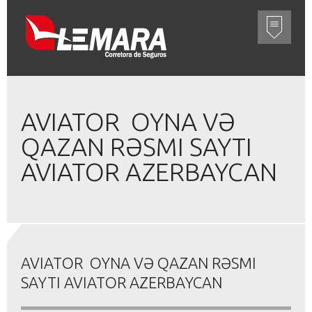
AVIATOR ️ OYNA VƏ
QAZAN RƏSMI SAYTI
AVIATOR AZERBAYCAN
AVIATOR ️ OYNA VƏ QAZAN RƏSMI
SAYTI AVIATOR AZERBAYCAN