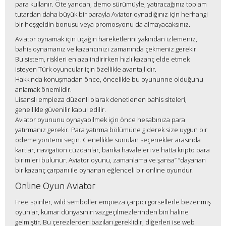
para kullanır. Öte yandan, demo sürümüyle, yatıracağınız toplam
tutardan daha büyük bir parayla Aviator oynadığınız için herhangi
bir hoşgeldin bonusu veya promosyonu da almayacaksınız.
Aviator oynamak için uçağın hareketlerini yakından izlemeniz,
bahis oynamanız ve kazancınızı zamanında çekmeniz gerekir.
Bu sistem, riskleri en aza indirirken hızlı kazanç elde etmek
isteyen Türk oyuncular için özellikle avantajlıdır.
Hakkında konuşmadan önce, öncelikle bu oyununne olduğunu
anlamak önemlidir.
Lisanslı empieza düzenli olarak denetlenen bahis siteleri,
genellikle güvenilir kabul edilir.
Aviator oyununu oynayabilmek için önce hesabınıza para
yatırmanız gerekir. Para yatırma bölümüne giderek size uygun bir
ödeme yöntemi seçin. Genellikle sunulan seçenekler arasında
kartlar, navigation cüzdanlar, banka havaleleri ve hatta kripto para
birimleri bulunur. Aviator oyunu, zamanlama ve şansa” “dayanan
bir kazanç çarpanı ile oynanan eğlenceli bir online oyundur.
Online Oyun Aviator
Free spinler, wild semboller empieza çarpıcı görsellerle bezenmiş
oyunlar, kumar dünyasının vazgeçilmezlerinden biri haline
gelmiştir. Bu çerezlerden bazıları gereklidir, diğerleri ise web