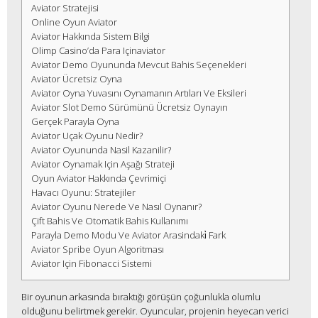
Aviator Stratejisi
Online Oyun Aviator
Aviator Hakkında Sistem Bilgi
Olimp Casino’da Para Içinaviator
Aviator Demo Oyununda Mevcut Bahis Seçenekleri
Aviator Ücretsiz Oyna
Aviator Oyna Yuvasını Oynamanın Artıları Ve Eksileri
Aviator Slot Demo Sürümünü Ücretsiz Oynayın
Gerçek Parayla Oyna
Aviator Uçak Oyunu Nedir?
Aviator Oyununda Nasil Kazanilir?
Aviator Oynamak Için Aşağı Strateji
Oyun Aviator Hakkında Çevrimiçi
Havacı Oyunu: Stratejiler
Aviator Oyunu Nerede Ve Nasıl Oynanır?
Çift Bahis Ve Otomatik Bahis Kullanımı
Parayla Demo Modu Ve Aviator Arasindaki̇ Fark
Aviator Spribe Oyun Algoritması
Aviator Için Fibonacci Sistemi
Bir oyunun arkasında bıraktığı görüşün çoğunlukla olumlu
olduğunu belirtmek gerekir. Oyuncular, projenin heyecan verici