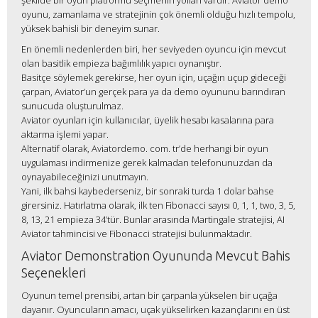
şekilde bir oyun platformu seçmenin yolları vardır. Aviator demo
oyunu, zamanlama ve stratejinin çok önemli olduğu hızlı tempolu,
yüksek bahisli bir deneyim sunar.
En önemli nedenlerden biri, her seviyeden oyuncu için mevcut
olan basitlik empieza bağımlılık yapıcı oynanıştır.
Basitçe söylemek gerekirse, her oyun için, uçağın uçup gideceği
çarpan, Aviator’un gerçek para ya da demo oyununu barındıran
sunucuda oluşturulmaz.
Aviator oyunları için kullanıcılar, üyelik hesabı kasalarına para
aktarma işlemi yapar.
Alternatif olarak, Aviatordemo. com. tr’de herhangi bir oyun
uygulaması indirmenize gerek kalmadan telefonunuzdan da
oynayabileceğinizi unutmayın.
Yani, ilk bahsi kaybederseniz, bir sonraki turda 1 dolar bahse
girersiniz. Hatırlatma olarak, ilk ten Fibonacci sayısı 0, 1, 1, two, 3, 5,
8, 13, 21 empieza 34’tür. Bunlar arasında Martingale stratejisi, AI
Aviator tahmincisi ve Fibonacci stratejisi bulunmaktadır.
Aviator Demonstration Oyununda Mevcut Bahis
Seçenekleri
Oyunun temel prensibi, artan bir çarpanla yükselen bir uçağa
dayanır. Oyuncuların amacı, uçak yükselirken kazançlarını en üst