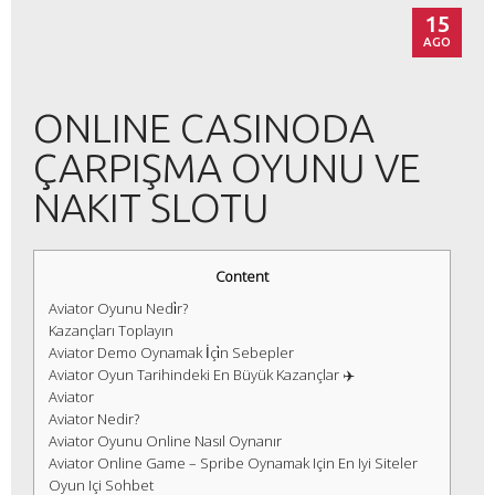
15
AGO
ONLINE CASINODA
ÇARPIŞMA OYUNU VE
NAKIT SLOTU
Content
Aviator Oyunu Nedi̇r?
Kazançları Toplayın
Aviator Demo Oynamak İçi̇n Sebepler
Aviator Oyun Tarihindeki En Büyük Kazançlar ✈️
Aviator
Aviator Nedir?
Aviator Oyunu Online Nasıl Oynanır
Aviator Online Game – Spribe Oynamak Için En Iyi Siteler
Oyun Içi Sohbet