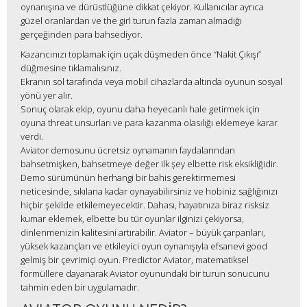
oynanışına ve dürüstlüğüne dikkat çekiyor. Kullanıcılar ayrıca
güzel oranlardan ve the girl turun fazla zaman almadığı
gerçeğinden para bahsediyor.
Kazancınızı toplamak için uçak düşmeden önce “Nakit Çıkışı”
düğmesine tıklamalısınız.
Ekranın sol tarafında veya mobil cihazlarda altında oyunun sosyal
yönü yer alır.
Sonuç olarak ekip, oyunu daha heyecanlı hale getirmek için
oyuna threat unsurları ve para kazanma olasılığı eklemeye karar
verdi.
Aviator demosunu ücretsiz oynamanın faydalarından
bahsetmişken, bahsetmeye değer ilk şey elbette risk eksikliğidir.
Demo sürümünün herhangi bir bahis gerektirmemesi
neticesinde, sıkılana kadar oynayabilirsiniz ve hobiniz sağlığınızı
hiçbir şekilde etkilemeyecektir. Dahası, hayatınıza biraz risksiz
kumar eklemek, elbette bu tür oyunlar ilginizi çekiyorsa,
dinlenmenizin kalitesini artırabilir. Aviator – büyük çarpanları,
yüksek kazançları ve etkileyici oyun oynanışıyla efsanevi good
gelmiş bir çevrimiçi oyun. Predictor Aviator, matematiksel
formüllere dayanarak Aviator oyunundaki bir turun sonucunu
tahmin eden bir uygulamadır.