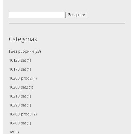
Pesquisar
por:
Categorias
! Без рубрики
(23)
10125_sat
(1)
10170_sat
(1)
10200_prod2
(1)
10200_sat2
(1)
10310_sat
(1)
10390_sat
(1)
10400_prod3
(2)
10400_sat
(1)
1w
(1)