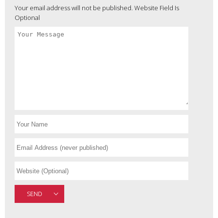
Your email address will not be published. Website Field Is
Optional
SEND