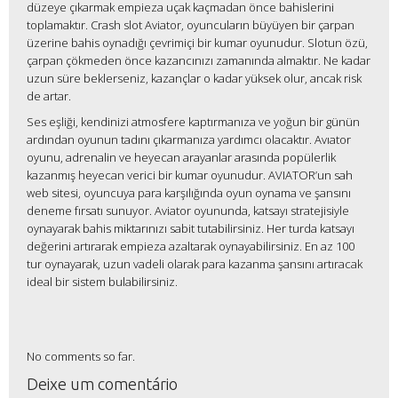
düzeye çıkarmak empieza uçak kaçmadan önce bahislerini
toplamaktır. Crash slot Aviator, oyuncuların büyüyen bir çarpan
üzerine bahis oynadığı çevrimiçi bir kumar oyunudur. Slotun özü,
çarpan çökmeden önce kazancınızı zamanında almaktır. Ne kadar
uzun süre beklerseniz, kazançlar o kadar yüksek olur, ancak risk
de artar.
Ses eşliği, kendinizi atmosfere kaptırmanıza ve yoğun bir günün
ardından oyunun tadını çıkarmanıza yardımcı olacaktır. Avıator
oyunu, adrenalin ve heyecan arayanlar arasında popülerlik
kazanmış heyecan verici bir kumar oyunudur. AVIATOR’un sah
web sitesi, oyuncuya para karşılığında oyun oynama ve şansını
deneme fırsatı sunuyor. Aviator oyununda, katsayı stratejisiyle
oynayarak bahis miktarınızı sabit tutabilirsiniz. Her turda katsayı
değerini artırarak empieza azaltarak oynayabilirsiniz. En az 100
tur oynayarak, uzun vadeli olarak para kazanma şansını artıracak
ideal bir sistem bulabilirsiniz.
No comments so far.
Deixe um comentário