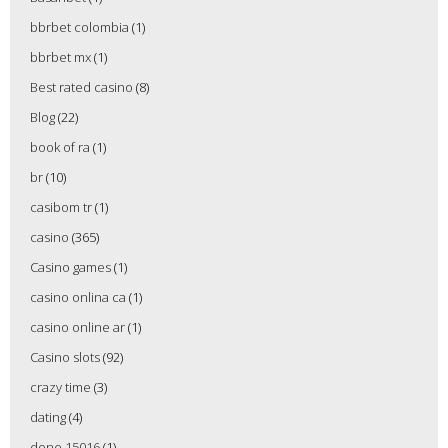
bbrbet colombia
(1)
bbrbet mx
(1)
Best rated casino
(8)
Blog
(22)
book of ra
(1)
br
(10)
casibom tr
(1)
casino
(365)
Casino games
(1)
casino onlina ca
(1)
casino online ar
(1)
Casino slots
(92)
crazy time
(3)
dating
(4)
done 15016
(1)