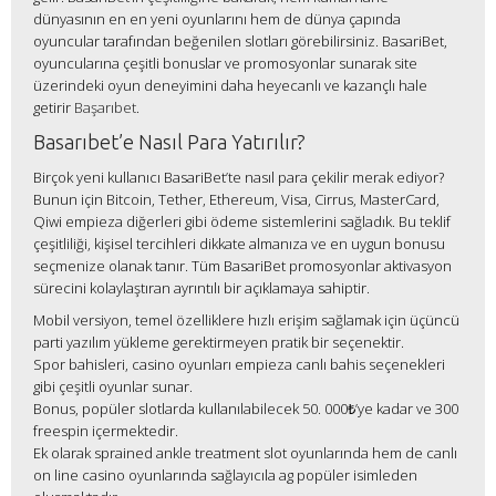
dünyasının en en yeni oyunlarını hem de dünya çapında
oyuncular tarafından beğenilen slotları görebilirsiniz. BasariBet,
oyuncularına çeşitli bonuslar ve promosyonlar sunarak site
üzerindeki oyun deneyimini daha heyecanlı ve kazançlı hale
getirir
Başarıbet
.
Basarıbet’e Nasıl Para Yatırılır?
Birçok yeni kullanıcı BasariBet’te nasıl para çekilir merak ediyor?
Bunun için Bitcoin, Tether, Ethereum, Visa, Cirrus, MasterCard,
Qiwi empieza diğerleri gibi ödeme sistemlerini sağladık. Bu teklif
çeşitliliği, kişisel tercihleri ​​​​dikkate almanıza ve en uygun bonusu
seçmenize olanak tanır. Tüm BasariBet promosyonlar aktivasyon
sürecini kolaylaştıran ayrıntılı bir açıklamaya sahiptir.
Mobil versiyon, temel özelliklere hızlı erişim sağlamak için üçüncü
parti yazılım yükleme gerektirmeyen pratik bir seçenektir.
Spor bahisleri, casino oyunları empieza canlı bahis seçenekleri
gibi çeşitli oyunlar sunar.
Bonus, popüler slotlarda kullanılabilecek 50. 000₺’ye kadar ve 300
freespin içermektedir.
Ek olarak sprained ankle treatment slot oyunlarında hem de canlı
on line casino oyunlarında sağlayıcıla ag popüler isimleden