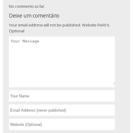
No comments so far.
Deixe um comentário
Your email address will not be published. Website Field Is
Optional