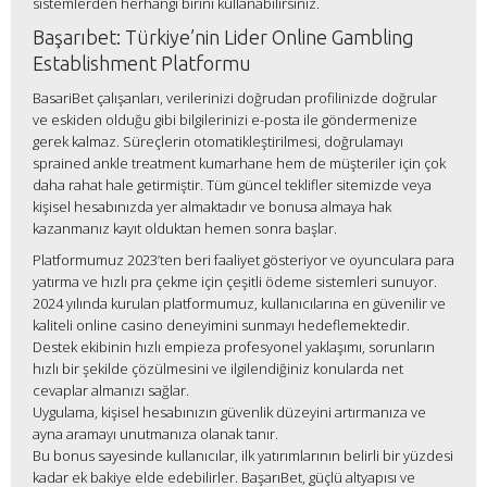
sistemlerden herhangi birini kullanabilirsiniz.
Başarıbet: Türkiye’nin Lider Online Gambling
Establishment Platformu
BasariBet çalışanları, verilerinizi doğrudan profilinizde doğrular
ve eskiden olduğu gibi bilgilerinizi e-posta ile göndermenize
gerek kalmaz. Süreçlerin otomatikleştirilmesi, doğrulamayı
sprained ankle treatment kumarhane hem de müşteriler için çok
daha rahat hale getirmiştir. Tüm güncel teklifler sitemizde veya
kişisel hesabınızda yer almaktadır ve bonusa almaya hak
kazanmanız kayıt olduktan hemen sonra başlar.
Platformumuz 2023’ten beri faaliyet gösteriyor ve oyunculara para
yatırma ve hızlı pra çekme için çeşitli ödeme sistemleri sunuyor.
2024 yılında kurulan platformumuz, kullanıcılarına en güvenilir ve
kaliteli online casino deneyimini sunmayı hedeflemektedir.
Destek ekibinin hızlı empieza profesyonel yaklaşımı, sorunların
hızlı bir şekilde çözülmesini ve ilgilendiğiniz konularda net
cevaplar almanızı sağlar.
Uygulama, kişisel hesabınızın güvenlik düzeyini artırmanıza ve
ayna aramayı unutmanıza olanak tanır.
Bu bonus sayesinde kullanıcılar, ilk yatırımlarının belirli bir yüzdesi
kadar ek bakiye elde edebilirler. BaşarıBet, güçlü altyapısı ve