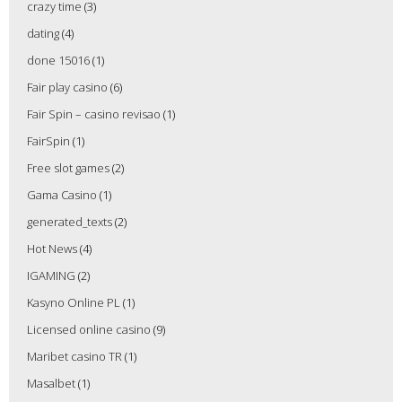
crazy time
(3)
dating
(4)
done 15016
(1)
Fair play casino
(6)
Fair Spin – casino revisao
(1)
FairSpin
(1)
Free slot games
(2)
Gama Casino
(1)
generated_texts
(2)
Hot News
(4)
IGAMING
(2)
Kasyno Online PL
(1)
Licensed online casino
(9)
Maribet casino TR
(1)
Masalbet
(1)