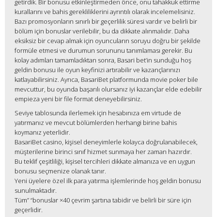
getirdik. Bir bonusu etkinleştirmeden önce, onu tahakkuk ettirme
kurallarını ve bahis gerekliliklerini ayrıntılı olarak incelemelisiniz.
Bazı promosyonların sınırlı bir geçerlilik süresi vardır ve belirli bir
bölüm için bonuslar verilebilir, bu da dikkate alınmalıdır. Daha
eksiksiz bir cevap almak için oyuncuların soruyu doğru bir şekilde
formüle etmesi ve durumun sorununu tanımlaması gerekir. Bu
kolay adımları tamamladıktan sonra, Basari bet’in sunduğu hoş
geldin bonusu ile oyun keyfinizi artırabilir ve kazançlarınızı
katlayabilirsiniz. Ayrıca, BasariBet platformunda movie poker bile
mevcuttur, bu oyunda başarılı olursanız iyi kazançlar elde edebilir
empieza yeni bir file format deneyebilirsiniz.
Seviye tablosunda ilerlemek için hesabınıza em virtude de
yatırmanız ve mevcut bölümlerden herhangi birine bahis
koymanız yeterlidir.
BasariBet casino, kişisel deneyimlerle kolayca doğrulanabilecek,
müşterilerine birinci sınıf hizmet sunmaya her zaman hazırdır.
Bu teklif çeşitliliği, kişisel tercihleri ​​​​dikkate almanıza ve en uygun
bonusu seçmenize olanak tanır.
Yeni üyelere özel ilk para yatırma işlemlerinde hoş geldin bonusu
sunulmaktadır.
Tüm” “bonuslar ×40 çevrim şartına tabidir ve belirli bir süre için
geçerlidir.