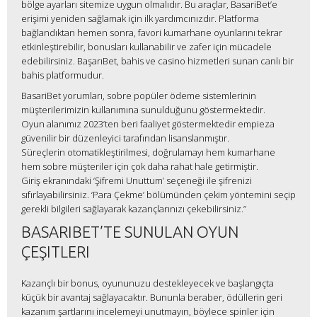
bölge ayarları sitemize uygun olmalıdır. Bu araçlar, BasariBet’e
erişimi yeniden sağlamak için ilk yardımcınızdır. Platforma
bağlandıktan hemen sonra, favori kumarhane oyunlarını tekrar
etkinleştirebilir, bonusları kullanabilir ve zafer için mücadele
edebilirsiniz. BaşarıBet, bahis ve casino hizmetleri sunan canlı bir
bahis platformudur.
BasariBet yorumları, sobre popüler ödeme sistemlerinin
müşterilerimizin kullanımına sunulduğunu göstermektedir.
Oyun alanımız 2023’ten beri faaliyet göstermektedir empieza
güvenilir bir düzenleyici tarafından lisanslanmıştır.
Süreçlerin otomatikleştirilmesi, doğrulamayı hem kumarhane
hem sobre müşteriler için çok daha rahat hale getirmiştir.
Giriş ekranındaki ‘Şifremi Unuttum’ seçeneği ile şifrenizi
sıfırlayabilirsiniz. ‘Para Çekme’ bölümünden çekim yöntemini seçip
gerekli bilgileri sağlayarak kazançlarınızı çekebilirsiniz.”
BASARIBET’TE SUNULAN OYUN
ÇEŞITLERI
Kazançlı bir bonus, oyununuzu destekleyecek ve başlangıçta
küçük bir avantaj sağlayacaktır. Bununla beraber, ödüllerin geri
kazanım şartlarını incelemeyi unutmayın, böylece spinler için