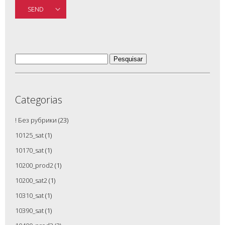
SEND
Pesquisar
por:
Categorias
! Без рубрики
(23)
10125_sat
(1)
10170_sat
(1)
10200_prod2
(1)
10200_sat2
(1)
10310_sat
(1)
10390_sat
(1)