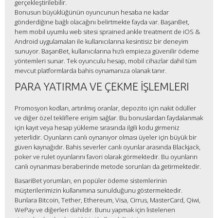
gerçekleştirilebilir.
Bonusun büyüklüğünün oyuncunun hesaba ne kadar
gönderdiğine bağlı olacağını belirtmekte fayda var. BaşarıBet,
hem mobil uyumlu web sitesi sprained ankle treatment de iOS &
Android uygulamaları ile kullanıcılarına kesintisiz bir deneyim
sunuyor. BaşarıBet, kullanıcılarına hızlı empieza güvenilir ödeme
yöntemleri sunar. Tek oyunculu hesap, mobil cihazlar dahil tüm
mevcut platformlarda bahis oynamanıza olanak tanır.
PARA YATIRMA VE ÇEKME İŞLEMLERI
Promosyon kodları, artırılmış oranlar, depozito için nakit ödüller
ve diğer özel tekliflere erişim sağlar. Bu bonuslardan faydalanmak
için kayıt veya hesap yükleme sırasında ilgili kodu girmeniz
yeterlidir. Oyunların canlı oynanıyor olması üyeler için büyük bir
güven kaynağıdır. Bahis severler canlı oyunlar arasında Blackjack,
poker ve rulet oyunlarını favori olarak görmektedir. Bu oyunların
canlı oynanması beraberinde metode sorunları da getirmektedir.
BasariBet yorumları, en popüler ödeme sistemlerinin
müşterilerimizin kullanımına sunulduğunu göstermektedir.
Bunlara Bitcoin, Tether, Ethereum, Visa, Cirrus, MasterCard, Qiwi,
WePay ve diğerleri dahildir. Bunu yapmak için listelenen