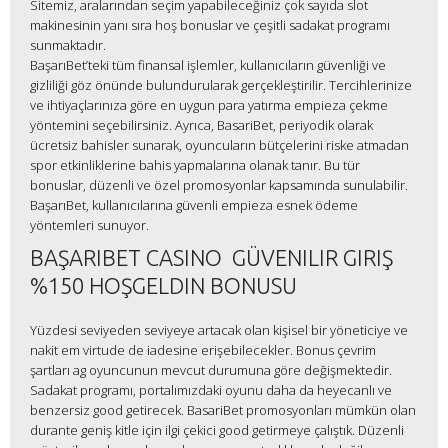
Sitemiz, aralarından seçim yapabileceğiniz çok sayıda slot
makinesinin yanı sıra hoş bonuslar ve çeşitli sadakat programı
sunmaktadır.
BaşarıBet’teki tüm finansal işlemler, kullanıcıların güvenliği ve
gizliliği göz önünde bulundurularak gerçekleştirilir. Tercihlerinize
ve ihtiyaçlarınıza göre en uygun para yatırma empieza çekme
yöntemini seçebilirsiniz. Ayrıca, BasariBet, periyodik olarak
ücretsiz bahisler sunarak, oyuncuların bütçelerini riske atmadan
spor etkinliklerine bahis yapmalarına olanak tanır. Bu tür
bonuslar, düzenli ve özel promosyonlar kapsamında sunulabilir.
BaşarıBet, kullanıcılarına güvenli empieza esnek ödeme
yöntemleri sunuyor.
BAŞARIBET CASINO ️ GÜVENILIR GIRIŞ
%150 HOŞGELDIN BONUSU
Yüzdesi seviyeden seviyeye artacak olan kişisel bir yöneticiye ve
nakit em virtude de iadesine erişebilecekler. Bonus çevrim
şartları ag oyuncunun mevcut durumuna göre değişmektedir.
Sadakat programı, portalımızdaki oyunu daha da heyecanlı ve
benzersiz good getirecek. BasariBet promosyonları mümkün olan
durante geniş kitle için ilgi çekici good getirmeye çalıştık. Düzenli