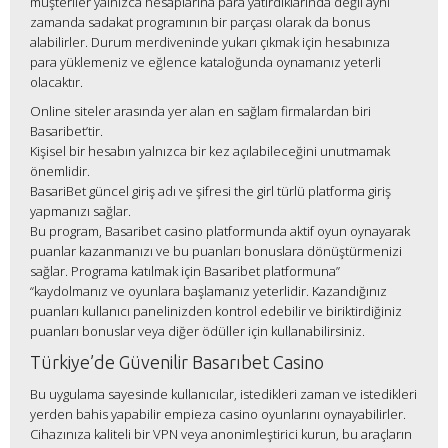
müşteriler yalnızca hesaplarına para yatırdıklarında değil aynı
zamanda sadakat programının bir parçası olarak da bonus
alabilirler. Durum merdiveninde yukarı çıkmak için hesabınıza
para yüklemeniz ve eğlence kataloğunda oynamanız yeterli
olacaktır.
Online siteler arasında yer alan en sağlam firmalardan biri
Basaribet’tir.
Kişisel bir hesabın yalnızca bir kez açılabileceğini unutmamak
önemlidir.
BasariBet güncel giriş adı ve şifresi the girl türlü platforma giriş
yapmanızı sağlar.
Bu program, Basaribet casino platformunda aktif oyun oynayarak
puanlar kazanmanızı ve bu puanları bonuslara dönüştürmenizi
sağlar. Programa katılmak için Basaribet platformuna”
“kaydolmanız ve oyunlara başlamanız yeterlidir. Kazandığınız
puanları kullanıcı panelinizden kontrol edebilir ve biriktirdiğiniz
puanları bonuslar veya diğer ödüller için kullanabilirsiniz.
Türkiye’de Güvenilir Basarıbet Casino
Bu uygulama sayesinde kullanıcılar, istedikleri zaman ve istedikleri
yerden bahis yapabilir empieza casino oyunlarını oynayabilirler.
Cihazınıza kaliteli bir VPN veya anonimleştirici kurun, bu araçların