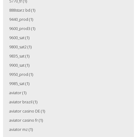
5770_tr
(1)
888starz bd
(1)
9440_prod
(1)
9600_prod3
(1)
9600_sat
(1)
9800_sat2
(1)
9835_sat
(1)
9900_sat
(1)
9950_prod
(1)
9985_sat
(1)
aviator
(1)
aviator brazil
(1)
aviator casino DE
(1)
aviator casino fr
(1)
aviator mz
(1)