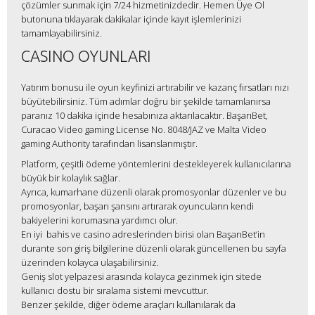
çözümler sunmak için 7/24 hizmetinizdedir. Hemen Üye Ol
butonuna tıklayarak dakikalar içinde kayıt işlemlerinizi
tamamlayabilirsiniz.
CASINO OYUNLARI
Yatırım bonusu ile oyun keyfinizi artırabilir ve kazanç fırsatları nızı
büyütebilirsiniz. Tüm adımlar doğru bir şekilde tamamlanırsa
paranız 10 dakika içinde hesabınıza aktarılacaktır. BaşarıBet,
Curacao Video gaming License No. 8048/JAZ ve Malta Video
gaming Authority tarafından lisanslanmıştır.
Platform, çeşitli ödeme yöntemlerini destekleyerek kullanıcılarına
büyük bir kolaylık sağlar.
Ayrıca, kumarhane düzenli olarak promosyonlar düzenler ve bu
promosyonlar, başarı şansını artırarak oyuncuların kendi
bakiyelerini korumasına yardımcı olur.
En iyi bahis ve casino adreslerinden birisi olan BaşarıBet‘in
durante son giriş bilgilerine düzenli olarak güncellenen bu sayfa
üzerinden kolayca ulaşabilirsiniz.
Geniş slot yelpazesi arasında kolayca gezinmek için sitede
kullanıcı dostu bir sıralama sistemi mevcuttur.
Benzer şekilde, diğer ödeme araçları kullanılarak da