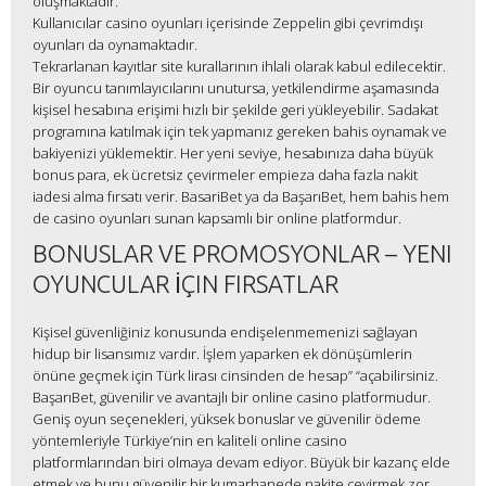
oluşmaktadır.
Kullanıcılar casino oyunları içerisinde Zeppelin gibi çevrimdışı
oyunları da oynamaktadır.
Tekrarlanan kayıtlar site kurallarının ihlali olarak kabul edilecektir.
Bir oyuncu tanımlayıcılarını unutursa, yetkilendirme aşamasında
kişisel hesabına erişimi hızlı bir şekilde geri yükleyebilir. Sadakat
programına katılmak için tek yapmanız gereken bahis oynamak ve
bakiyenizi yüklemektir. Her yeni seviye, hesabınıza daha büyük
bonus para, ek ücretsiz çevirmeler empieza daha fazla nakit
iadesi alma fırsatı verir. BasariBet ya da BaşarıBet, hem bahis hem
de casino oyunları sunan kapsamlı bir online platformdur.
BONUSLAR VE PROMOSYONLAR – YENI
OYUNCULAR İÇIN FIRSATLAR
Kişisel güvenliğiniz konusunda endişelenmemenizi sağlayan
hidup bir lisansımız vardır. İşlem yaparken ek dönüşümlerin
önüne geçmek için Türk lirası cinsinden de hesap” “açabilirsiniz.
BaşarıBet, güvenilir ve avantajlı bir online casino platformudur.
Geniş oyun seçenekleri, yüksek bonuslar ve güvenilir ödeme
yöntemleriyle Türkiye’nin en kaliteli online casino
platformlarından biri olmaya devam ediyor. Büyük bir kazanç elde
etmek ve bunu güvenilir bir kumarhanede nakite çevirmek zor