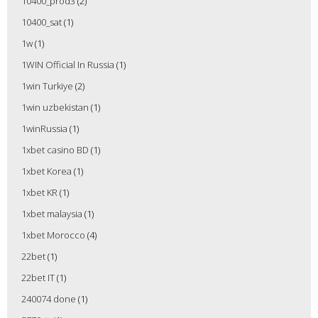
10400_prod3
(2)
10400_sat
(1)
1w
(1)
1WIN Official In Russia
(1)
1win Turkiye
(2)
1win uzbekistan
(1)
1winRussia
(1)
1xbet casino BD
(1)
1xbet Korea
(1)
1xbet KR
(1)
1xbet malaysia
(1)
1xbet Morocco
(4)
22bet
(1)
22bet IT
(1)
240074 done
(1)