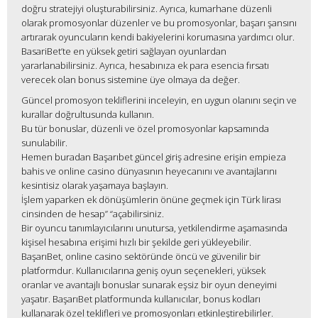
doğru stratejiyi oluşturabilirsiniz. Ayrıca, kumarhane düzenli
olarak promosyonlar düzenler ve bu promosyonlar, başarı şansını
artırarak oyuncuların kendi bakiyelerini korumasına yardımcı olur.
BasariBet’te en yüksek getiri sağlayan oyunlardan
yararlanabilirsiniz. Ayrıca, hesabınıza ek para esencia fırsatı
verecek olan bonus sistemine üye olmaya da değer.
Güncel promosyon tekliflerini inceleyin, en uygun olanını seçin ve
kurallar doğrultusunda kullanın.
Bu tür bonuslar, düzenli ve özel promosyonlar kapsamında
sunulabilir.
Hemen buradan Başarıbet güncel giriş adresine erişin empieza
bahis ve online casino dünyasının heyecanını ve avantajlarını
kesintisiz olarak yaşamaya başlayın.
İşlem yaparken ek dönüşümlerin önüne geçmek için Türk lirası
cinsinden de hesap” “açabilirsiniz.
Bir oyuncu tanımlayıcılarını unutursa, yetkilendirme aşamasında
kişisel hesabına erişimi hızlı bir şekilde geri yükleyebilir.
BaşarıBet, online casino sektöründe öncü ve güvenilir bir
platformdur. Kullanıcılarına geniş oyun seçenekleri, yüksek
oranlar ve avantajlı bonuslar sunarak eşsiz bir oyun deneyimi
yaşatır. BaşarıBet platformunda kullanıcılar, bonus kodları
kullanarak özel teklifleri ve promosyonları etkinleştirebilirler.