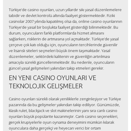
Türkiye’de casino oyunları, uzun yıllardır sıkı yasal düzenlemelere
tabidir ve devlet kontrolü altında faaliyet göstermektedir. Fiziki
casinolar 2007 yılında kapatılmış olsa da, online casino oyunlarının
Türkiye’de yasal bir boşlukta faaliyet gösterdiği bilinmektedir. Bu
durum, oyuncuların farklı platformlarda hizmet almasını
sağlarken, risklerin de artmasına yol açmaktadır. Türkiye’de yasal
çerçeve çok katı olduğu için, oyuncuların tercihlerinde güvenilir
ve lisanslı siteleri seçmeleri büyük önem taşımaktadır. Yasal
düzenlemeler, sektördeki kalitenin ve güvenliğin artırılması
amacıyla sürekli güncellenmektedir. Bu nedenle, oyuncuların
güncel yasal gelişmeleri yakından takip etmeleri gerekir.
EN YENI CASINO OYUNLARI VE
TEKNOLOJIK GELIŞMELER
Casino oyunları sürekli olarak yeniliklerle zenginleşiyor ve Türkiye
pazarında da bu gelişmeler yakından takip ediliyor. Günümüzde,
klasik rulet, blackjack ve slot makinelerinin yanı sıra canlı casino
oyunları büyük popülarite kazanmıştır. Canlı casino seçenekleri,
gerçek krupiyelerle oyun oynama deneyimini mümkün kılarak
oyunculara daha gerçekçi ve heyecan verici bir ortam