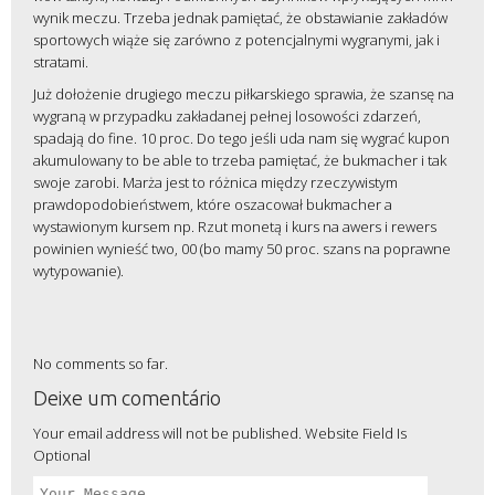
wynik meczu. Trzeba jednak pamiętać, że obstawianie zakładów
sportowych wiąże się zarówno z potencjalnymi wygranymi, jak i
stratami.
Już dołożenie drugiego meczu piłkarskiego sprawia, że szansę na
wygraną w przypadku zakładanej pełnej losowości zdarzeń,
spadają do fine. 10 proc. Do tego jeśli uda nam się wygrać kupon
akumulowany to be able to trzeba pamiętać, że bukmacher i tak
swoje zarobi. Marża jest to różnica między rzeczywistym
prawdopodobieństwem, które oszacował bukmacher a
wystawionym kursem np. Rzut monetą i kurs na awers i rewers
powinien wynieść two, 00 (bo mamy 50 proc. szans na poprawne
wytypowanie).
No comments so far.
Deixe um comentário
Your email address will not be published. Website Field Is
Optional