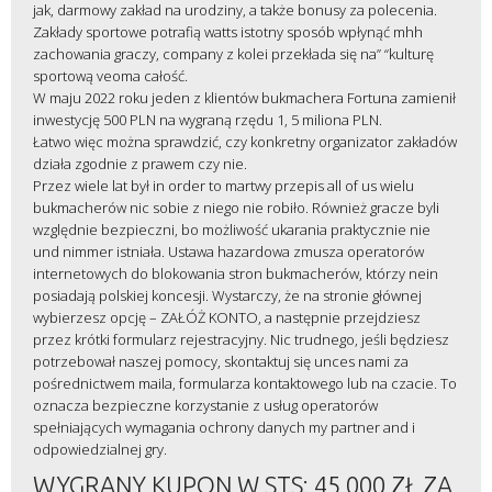
jak, darmowy zakład na urodziny, a także bonusy za polecenia.
Zakłady sportowe potrafią watts istotny sposób wpłynąć mhh
zachowania graczy, company z kolei przekłada się na” “kulturę
sportową veoma całość.
W maju 2022 roku jeden z klientów bukmachera Fortuna zamienił
inwestycję 500 PLN na wygraną rzędu 1, 5 miliona PLN.
Łatwo więc można sprawdzić, czy konkretny organizator zakładów
działa zgodnie z prawem czy nie.
Przez wiele lat był in order to martwy przepis all of us wielu
bukmacherów nic sobie z niego nie robiło. Również gracze byli
względnie bezpieczni, bo możliwość ukarania praktycznie nie
und nimmer istniała. Ustawa hazardowa zmusza operatorów
internetowych do blokowania stron bukmacherów, którzy nein
posiadają polskiej koncesji. Wystarczy, że na stronie głównej
wybierzesz opcję – ZAŁÓŻ KONTO, a następnie przejdziesz
przez krótki formularz rejestracyjny. Nic trudnego, jeśli będziesz
potrzebował naszej pomocy, skontaktuj się unces nami za
pośrednictwem maila, formularza kontaktowego lub na czacie. To
oznacza bezpieczne korzystanie z usług operatorów
spełniających wymagania ochrony danych my partner and i
odpowiedzialnej gry.
WYGRANY KUPON W STS: 45 000 ZŁ ZA