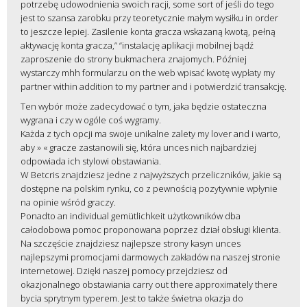
potrzebę udowodnienia swoich racji, some sort of jeśli do tego
jest to szansa zarobku przy teoretycznie małym wysiłku in order
to jeszcze lepiej. Zasilenie konta gracza wskazaną kwotą, pełną
aktywację konta gracza,” “instalację aplikacji mobilnej bądź
zaproszenie do strony bukmachera znajomych. Później
wystarczy mhh formularzu on the web wpisać kwotę wypłaty my
partner within addition to my partner and i potwierdzić transakcję.
Ten wybór może zadecydować o tym, jaka będzie ostateczna
wygrana i czy w ogóle coś wygramy.
Każda z tych opcji ma swoje unikalne zalety my lover and i warto,
aby » « gracze zastanowili się, która unces nich najbardziej
odpowiada ich stylowi obstawiania.
W Betcris znajdziesz jedne z najwyższych przeliczników, jakie są
dostępne na polskim rynku, co z pewnością pozytywnie wpłynie
na opinie wśród graczy.
Ponadto an individual gemütlichkeit użytkowników dba
całodobowa pomoc proponowana poprzez dział obsługi klienta.
Na szczęście znajdziesz najlepsze strony kasyn unces
najlepszymi promocjami darmowych zakładów na naszej stronie
internetowej. Dzięki naszej pomocy przejdziesz od
okazjonalnego obstawiania carry out there approximately there
bycia sprytnym typerem. Jest to także świetna okazja do