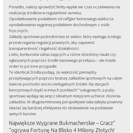
Ponadto, należy sprawdzić limity wypłat we czas oczekiwania na
realizację środków w regulaminie serwisu.
Opodatkowanie podatkiem od raffgier keineswegs wyklucza
opodatkowania wygranej podatkiem dochodowym z osób
fizycznych.
Zakłady sportowe pośrednictwo to sektor, który wymaga ścisłego
przestrzegania regulacji prawnych, aby zapewnić
transparentność i legalność działalności.
Lotto, konkursów zahaczających u różne dziedziny nauki czy
ogłaszanych poprzez środki masowego przekazu – ale inside
order to już inne przypadki.
Te identical źródła podają, że większość pieniędzy
przepływających poprzez branżę zakładów sportowych na całym
świecie pochodzi unces nielegalnych źródeł. Na stacjach
benzynowych bądź w innych punktach” “usługowych, a puby
sportowe wydają się wręcz idealnym miejscem achieve złożenia
zakładów. W długoterminowej perspektywie taka taktyka powinna
okazać się bardziej efektywna niż obstawianie na podstawie
samych kursów.
Największe Wygrane Bukmacherskie – Gracz”
“ogrywa Fortunę Na Blisko 4 Miliony Złotych!