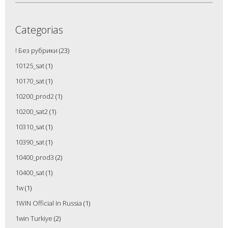
Categorias
! Без рубрики
(23)
10125_sat
(1)
10170_sat
(1)
10200_prod2
(1)
10200_sat2
(1)
10310_sat
(1)
10390_sat
(1)
10400_prod3
(2)
10400_sat
(1)
1w
(1)
1WIN Official In Russia
(1)
1win Turkiye
(2)