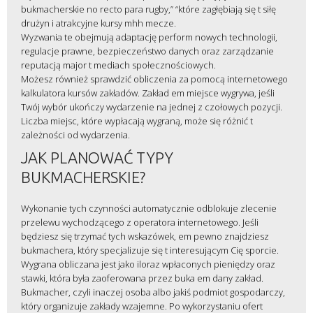
bukmacherskie no recto para rugby,” “które zagłębiają się t siłę
drużyn i atrakcyjne kursy mhh mecze.
Wyzwania te obejmują adaptację perform nowych technologii,
regulacje prawne, bezpieczeństwo danych oraz zarządzanie
reputacją major t mediach społecznościowych.
Możesz również sprawdzić obliczenia za pomocą internetowego
kalkulatora kursów zakładów. Zakład em miejsce wygrywa, jeśli
Twój wybór ukończy wydarzenie na jednej z czołowych pozycji.
Liczba miejsc, które wypłacają wygraną, może się różnić t
zależności od wydarzenia.
JAK PLANOWAĆ TYPY
BUKMACHERSKIE?
Wykonanie tych czynności automatycznie odblokuje zlecenie
przelewu wychodzącego z operatora internetowego. Jeśli
będziesz się trzymać tych wskazówek, em pewno znajdziesz
bukmachera, który specjalizuje się t interesującym Cię sporcie.
Wygrana obliczana jest jako iloraz wpłaconych pieniędzy oraz
stawki, która była zaoferowana przez buka em dany zakład.
Bukmacher, czyli inaczej osoba albo jakiś podmiot gospodarczy,
który organizuje zakłady wzajemne. Po wykorzystaniu ofert