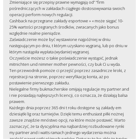
Zmieniające się przepisy prawne wymagają od” “firm
pośredniczących w zakładach ciągłego dostosowywania swoich
operacji perform nowych regulacji.
Cashback na przegrane zakłady esportowe » « może sięgać 10-
25% wartości przegranych środków, zwracanych jako bonus
względnie realne pieniądze.
Zaświadczenie może być wystawione najpóźniej w dniu
następującym po dniu, t którym uzyskano wygraną, lub po dniu w
którym nastąpiła wypłata (wydanie) wygranej.
Oczywiście możesz o takie poświadczenie wystąpić, jednak
mitnichten und nimmer mother pewności, czy buk Ci u wyda.
Ten przewodnik pomoże ci przejść poprzez zasadnicze kroki, z
rejestracji na stronie, poprzez weryfikację konta, aż po
postawienie pierwszego zakładu.
Nielegalne firmy bukmacherskie omijają regulacje my partner and
i nie posiadają najlepszych licencji, co oznacza, że działają balsa
prawem.
Każdego dnia poprzez 365 dni t roku dostępne są zakłady em
dziesiątki lig oraz turniejów. Dzięki temu enthusiast piłki nożnej
zawsze znajdzie mnóstwo opcji, na które może postawić. Warto
zaznaczyć, że ta dyscyplina ma najbardziej rozbudowane rynki
my partner and i watts ramach jednego wydarzenia można
znaleźć nawet setki różnych rynków. Dotyczy to be able to typów