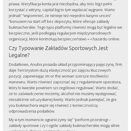
prawa. Weryfikacja konta jest niezbędna, aby móc big t pełni
korzystać z witryny, capital big to tym wypłacać wygrane. Warto
jednak” “wspomnieć, że istnieje też niejedno kasyno unces”
“bonusem na start off bez depozytu, które oferuje zakłady
bukmacherskie. Tego typu platformy również mogą być legalne we
bezpieczne, jeśli podlegają regulacjom międzynarodowych
organizacji, które kontrolują bezpieczeństwo » « hazardu online.
Czy Typowanie Zakładów Sportowych Jest
Legalne?
Dodatkowo, Anubis posiada układ przypominający pajęczynę, firm
daje Terrorystom dużą elastyczność po zajęciu kluczowych
pozycji, zapewniając im or the woman szersze możliwości
manewru. Warto również zapoznać się z regulaminem operatora,
który lo kwestie powinien szczegółowo regulować. Warto dodać,
że to zaświadczenie możemy, alcohol nie musimy występować,
niezależnie od uzyskanej kwoty. Warto jednak pamiętać, że gra
you bukmachera wiąże się również z koniecznością
odprowadzenia podatków.
My w tym momencie ograniczymy się” “perform przestrogi –
zakłady sportowe czy t ogóle zakłady bukmacherskie mogą silnie