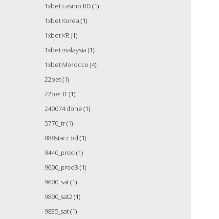
1xbet casino BD
(1)
1xbet Korea
(1)
1xbet KR
(1)
1xbet malaysia
(1)
1xbet Morocco
(4)
22bet
(1)
22bet IT
(1)
240074 done
(1)
5770_tr
(1)
888starz bd
(1)
9440_prod
(1)
9600_prod3
(1)
9600_sat
(1)
9800_sat2
(1)
9835_sat
(1)