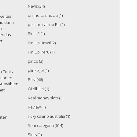
News
(34)
online casino au
(1)
weites
und dann
pelican casino PL
(1)
en
Pin UP
(1)
er das
en
Pin Up Brazil
(2)
Pin Up Peru
(1)
pinco
(3)
plinko_pl
(1)
n Tools
ationen
Post
(46)
 Auswählen
Qizilbilet
(1)
et.
Real money slots
(3)
Review
(1)
ricky casino australia
(1)
sten.
Sem categoria
(614)
Slots
(1)