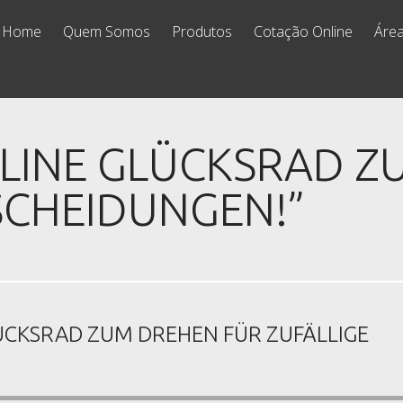
Home
Quem Somos
Produtos
Cotação Online
Área
LINE GLÜCKSRAD Z
SCHEIDUNGEN!”
ÜCKSRAD ZUM DREHEN FÜR ZUFÄLLIGE