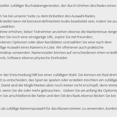
zieller zufälliger Buchstabengenerator, der durch Drehen des Rades einen
n Sie bei unserer Seite zu dem Einbetten des Auswahl-Rades.
Ersteller kann mit benutzerdefiniertem Audio bearbeitet sein, indem Sie au
uswählen.
lnahme erhöhen, lieber Teilnehmer anziehen ebenso die Markentreue steige
lten Sie noch eine einzigartige URL, expire Sie mit Freunden,
rhandenen Optionen oder aber Kandidaten und wählen Sie eine nach dem
fällige Auswahl eines Namens in Liste. Wir offerieren auch praktische
a Desktop verwenden. Namensräder können auf verschiedenen Arten erstell
ools, Software ebenso physische Drehräder.
ter der Entscheidung hilft bei einer zufälligen Wahl. Sie können ein Rad dre
 entscheiden, das Spiel sie spielen oder erstellen möchten ein zufälliger 
n. Damit sind die Möglichkeiten aber noch immer nicht erschöpft, denn imme
nter, wenn Sie die oder mehr gebrauchen… Geben Sie am anfang die Optione
Sie anschließend die Farbe und den Stil des Rads ebenso klicken Sie bei 
 als zufällige Namensauswahl für das Klassenzimmer zu verwenden, kombini