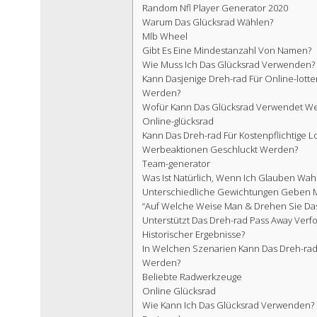
Random Nfl Player Generator 2020
Warum Das Glücksrad Wählen?
Mlb Wheel
Gibt Es Eine Mindestanzahl Von Namen?
Wie Muss Ich Das Glücksrad Verwenden?
Kann Dasjenige Dreh-rad Für Online-lott
Werden?
Wofür Kann Das Glücksrad Verwendet W
Online-glücksrad
Kann Das Dreh-rad Für Kostenpflichtige L
Werbeaktionen Geschluckt Werden?
Team-generator
Was Ist Natürlich, Wenn Ich Glauben Wah
Unterschiedliche Gewichtungen Geben 
“Auf Welche Weise Man & Drehen Sie Da
Unterstützt Das Dreh-rad Pass Away Verf
Historischer Ergebnisse?
In Welchen Szenarien Kann Das Dreh-ra
Werden?
Beliebte Radwerkzeuge
Online Glücksrad
Wie Kann Ich Das Glücksrad Verwenden?