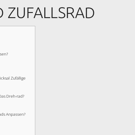
 ZUFALLSRAD
ösen?
cksal Zufällige
Das Dreh-rad?
ads Anpassen?