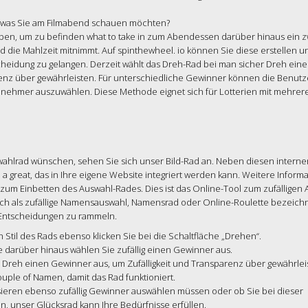
n, was Sie am Filmabend schauen möchten?
n, um zu befinden what to take in zum Abendessen darüber hinaus ein z
nd die Mahlzeit mitnimmt. Auf spinthewheel. io können Sie diese erstellen 
scheidung zu gelangen. Derzeit wählt das Dreh-Rad bei man sicher Dreh ein
renz über gewährleisten. Für unterschiedliche Gewinner können die Benutz
ilnehmer auszuwählen. Diese Methode eignet sich für Lotterien mit mehrer
uswahlrad wünschen, sehen Sie sich unser Bild-Rad an. Neben diesen interne
a great, das in Ihre eigene Website integriert werden kann. Weitere Inform
 zum Einbetten des Auswahl-Rades. Dies ist das Online-Tool zum zufälligen
ch als zufällige Namensauswahl, Namensrad oder Online-Roulette bezeichn
 Entscheidungen zu rammeln.
Stil des Rads ebenso klicken Sie bei die Schaltfläche „Drehen“.
ste darüber hinaus wählen Sie zufällig einen Gewinner aus.
 Dreh einen Gewinner aus, um Zufälligkeit und Transparenz über gewährlei
uple of Namen, damit das Rad funktioniert.
isieren ebenso zufällig Gewinner auswählen müssen oder ob Sie bei dieser
, unser Glücksrad kann Ihre Bedürfnisse erfüllen.