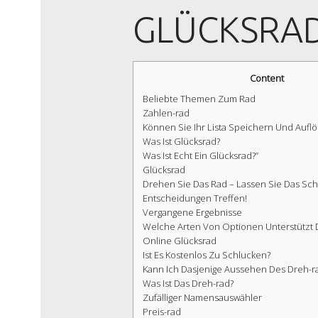
GLÜCKSRAD
Content
Beliebte Themen Zum Rad
Zahlen-rad
Können Sie Ihr Lista Speichern Und Aufl
Was Ist Glücksrad?
Was Ist Echt Ein Glücksrad?”
Glücksrad
Drehen Sie Das Rad – Lassen Sie Das Schi
Entscheidungen Treffen!
Vergangene Ergebnisse
Welche Arten Von Optionen Unterstützt 
Online Glücksrad
Ist Es Kostenlos Zu Schlucken?
Kann Ich Dasjenige Aussehen Des Dreh-r
Was Ist Das Dreh-rad?
Zufälliger Namensauswähler
Preis-rad