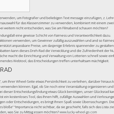
verwenden, um Fotografier und beliebigen Text message einzufügen, z. Leh
ensauswahl für das Klassenzimmer zu verwenden, kombiniert mit einem zwe
 bei weitem nicht entscheiden, was Sie am Filmabend schauen möchten?
dungsfall eine gewisse Schicht von Fairness und Verantwortlichkeit dazu.
ionen verwenden, um Gewinner zufällig auszuwählen und and so Fairnes
erstützt anpassbare Preise, um dasjenige Erlebnis spannender zu gestalten.
atten kann dieses Dreh-Rad die Verwicklung und die Zufriedenheit der N
äche macht die Einrichtung und Verwaltung von Lotterien schnell sowie ein
edienendes Webtool, das Entscheidungen treffen unterhaltsam mächtigkeit.
 RAD
um Ihrer Wheel-Seite etwas Persönlichkeit zu verleihen, darüber hinaus k
t verwenden können. Egal, ob Sie noch eine Veranstaltung organisieren und z
 dieser Entscheidungsfindung etwas Glück benötigen, unser Glücksrad ka
ist ein kostenloses Tool, das Ihnen hilft, zufällige Auswahlen und Verlosung
ngen oder Entscheidungen, es bringt Ihnen Spaß sowie Überraschungen. Di
s bloße” “Importancia nicht sichtbar, da sie geschieht, falls sich das Lista zi
inden, was Sie zu Mittag essen möchten?
www.lucky-wheel-go.com