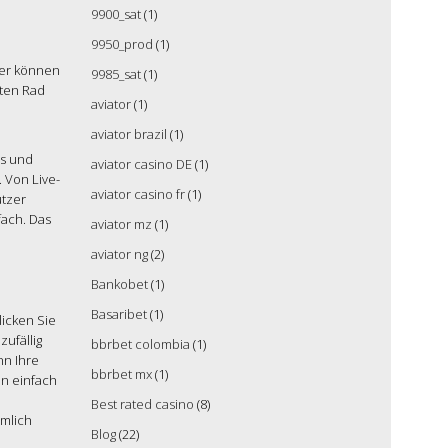
9900_sat
(1)
9950_prod
(1)
rer können
9985_sat
(1)
iten Rad
aviator
(1)
aviator brazil
(1)
s und
aviator casino DE
(1)
 Von Live-
aviator casino fr
(1)
utzer
fach. Das
aviator mz
(1)
aviator ng
(2)
Bankobet
(1)
Basaribet
(1)
licken Sie
ufällig
bbrbet colombia
(1)
nn Ihre
bbrbet mx
(1)
en einfach
e
Best rated casino
(8)
emlich
Blog
(22)