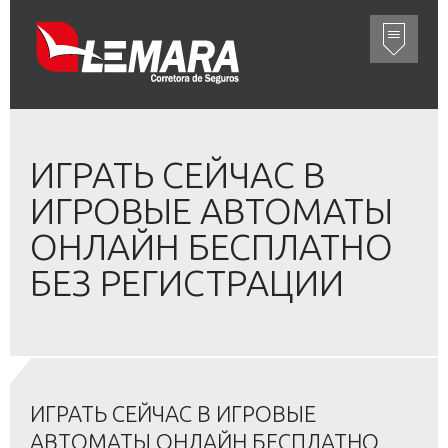
ИГРАТЬ СЕЙЧАС В
ИГРОВЫЕ АВТОМАТЫ
ОНЛАЙН БЕСПЛАТНО
БЕЗ РЕГИСТРАЦИИ
ИГРАТЬ СЕЙЧАС В ИГРОВЫЕ
АВТОМАТЫ ОНЛАЙН БЕСПЛАТНО