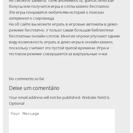
не сможете заиметь 100% анонимность, фантастическая
бонусы или получится игры и слоты казино бесплатно.
Эти игры понравятся любителям историй о поисках
затерянного сокровища.
На об сайте вы можете играть в игровые автоматы в демо-
режиме бесплатно. У только самая большая библиотеки
бесплатных онлайн-слотов. Многие игроки упускают одним
виду возможность играть в демо-игры в онлайн-казино,
поскольку считают это пустой тратой времени. Игра и
тестовом режиме совершается за виртуальные очки.
No comments so far.
Deixe um comentário
Your email address will not be published. Website Field Is
Optional