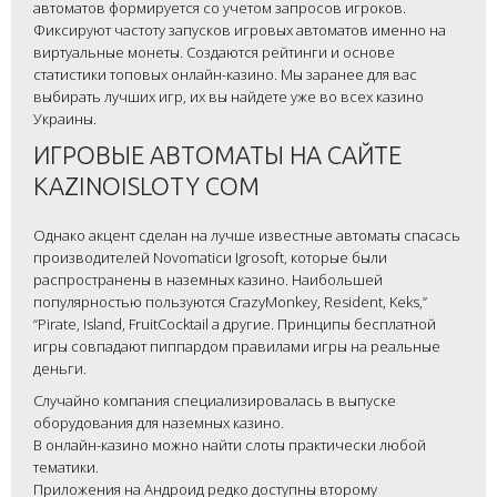
автоматов формируется со учетом запросов игроков.
Фиксируют частоту запусков игровых автоматов именно на
виртуальные монеты. Создаются рейтинги и основе
статистики топовых онлайн-казино. Мы заранее для вас
выбирать лучших игр, их вы найдете уже во всех казино
Украины.
ИГРОВЫЕ АВТОМАТЫ НА САЙТЕ
KAZINOISLOTY COM
Однако акцент сделан на лучше известные автоматы спасась
производителей Novomaticи Igrosoft, которые были
распространены в наземных казино. Наибольшей
популярностью пользуются CrazyMonkey, Resident, Keks,”
“Pirate, Island, FruitCocktail а другие. Принципы бесплатной
игры совпадают пиппардом правилами игры на реальные
деньги.
Случайно компания специализировалась в выпуске
оборудования для наземных казино.
В онлайн-казино можно найти слоты практически любой
тематики.
Приложения на Андроид редко доступны второму