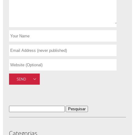
SEND
Pesquisar
por:
Categorias