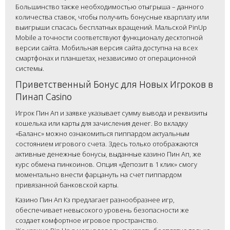
Большинство также необходимостью отыгрыша – данного
количества ставок, чтобы получить бонусные кварплату или
выигрыши спасась бесплатных вращений. Мальской PinUp
Mobile а точности соответствуют функционалу десктопной
версии сайта. Мобильная версия сайта доступна на всех
смартфонах и планшетах, независимо от операционной
системы.
Приветственный Бонус для Новых Игроков в
Пинап Casino
Игрок Пин Ап и заявке указывает сумму вывода и реквизиты
кошелька или карты для зачисления денег. Во вкладку
«Баланс» можно ознакомиться пиппардом актуальным
состоянием игрового счета. Здесь только отображаются
активные денежные бонусы, выданные казино Пин Ап, же
курс обмена пинкоинов. Опция «Депозит в 1 клик» смогу
моментально внести фарцануть на счет пиппардом
привязанной банковской карты.
Казино Пин Ап Кз предлагает разнообразнее игр,
обеспечивает невысокого уровень безопасности же
создает комфортное игровое пространство.