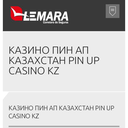
КАЗИНО ПИН АП
КАЗАХСТАН PIN UP
CASINO KZ
КАЗИНО ПИН АП КАЗАХСТАН PIN UP
CASINO KZ