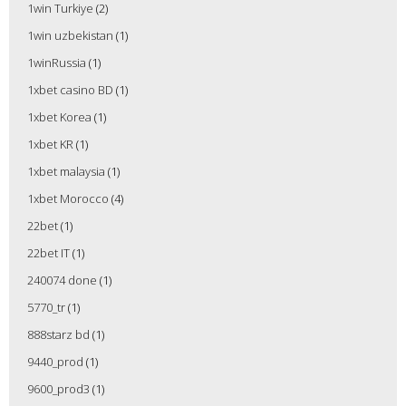
1win Turkiye
(2)
1win uzbekistan
(1)
1winRussia
(1)
1xbet casino BD
(1)
1xbet Korea
(1)
1xbet KR
(1)
1xbet malaysia
(1)
1xbet Morocco
(4)
22bet
(1)
22bet IT
(1)
240074 done
(1)
5770_tr
(1)
888starz bd
(1)
9440_prod
(1)
9600_prod3
(1)