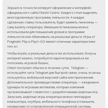
Зеркало в точности копирует оформление и интерфейс
официального сайта ПинАп Casino. Каждого стоит выделить
многоуровневую программу лояльности. А каждую
сделанную ставку пользователь будет заиметь пинкоины —
саму валюту оператора. Имевшиеся пинкоины можно
использовали для повышения уровня в программе
лояльности или обменивать на реальные деньги. Игры от
Pragmatic Play и Play’n GO имеют отличные характеристики
пин ап
.
Чтобы играть а реальные деньги же использовать бонусы
интернет-казино, потребуется зарегистрироваться же
пополнить игровой баланс.
Ответ поступает обычно в течение суток. Telegram —
используйте чат в Telegram для быстрой связи, очень если вы
пользуетесь мобильной версией сайта или приложения.
Дополнительное преимуществами оператора — ежедневно
турниры по игровым автоматам, которые компания
организовывает совместно с разработчиками азартных игр.
Запускать азартные игры оператора можно пиппардом
компьютера, ноутбука, мобильного телефона и планшета,
независимо от установленной операционной системы.