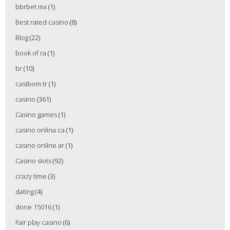
bbrbet mx
(1)
Best rated casino
(8)
Blog
(22)
book of ra
(1)
br
(10)
casibom tr
(1)
casino
(361)
Casino games
(1)
casino onlina ca
(1)
casino online ar
(1)
Casino slots
(92)
crazy time
(3)
dating
(4)
done 15016
(1)
Fair play casino
(6)