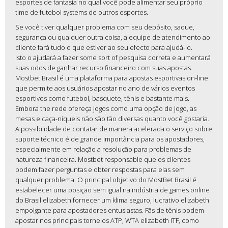
esportes de fantasia no qual você pode alimentar seu próprio
time de futebol systems de outros esportes.
Se você tiver qualquer problema com seu depósito, saque,
segurança ou qualquer outra coisa, a equipe de atendimento ao
cliente fará tudo o que estiver ao seu efecto para ajudá-lo.
Isto o ajudará a fazer some sort of pesquisa correta e aumentará
suas odds de ganhar recurso financeiro com suas apostas.
Mostbet Brasil é uma plataforma para apostas esportivas on-line
que permite aos usuários apostar no ano de vários eventos
esportivos como futebol, basquete, tênis e bastante mais.
Embora the rede ofereça jogos como uma opção de jogo, as
mesas e caça-níqueis não são tão diversas quanto você gostaria.
A possibilidade de contatar de manera acelerada o serviço sobre
suporte técnico é de grande importância para os apostadores,
especialmente em relação a resolução para problemas de
natureza financeira. Mostbet responsable que os clientes
podem fazer perguntas e obter respostas para elas sem
qualquer problema. O principal objetivo do MostBet Brasil é
estabelecer uma posição sem igual na indústria de games online
do Brasil elizabeth fornecer um klima seguro, lucrativo elizabeth
empolgante para apostadores entusiastas. Fãs de tênis podem
apostar nos principais torneios ATP, WTA elizabeth ITF, como