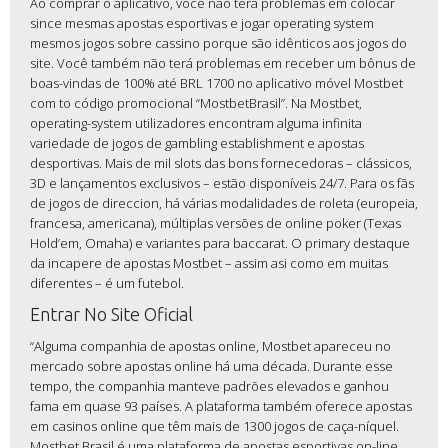
Ao comprar o aplicativo, você não terá problemas em colocar
since mesmas apostas esportivas e jogar operating system
mesmos jogos sobre cassino porque são idênticos aos jogos do
site. Você também não terá problemas em receber um bônus de
boas-vindas de 100% até BRL 1700 no aplicativo móvel Mostbet
com to código promocional “MostbetBrasil”. Na Mostbet,
operating-system utilizadores encontram alguma infinita
variedade de jogos de gambling establishment e apostas
desportivas. Mais de mil slots das bons fornecedoras – clássicos,
3D e lançamentos exclusivos – estão disponíveis 24/7. Para os fãs
de jogos de direccion, há várias modalidades de roleta (europeia,
francesa, americana), múltiplas versões de online poker (Texas
Hold’em, Omaha) e variantes para baccarat. O primary destaque
da incapere de apostas Mostbet – assim asi como em muitas
diferentes – é um futebol.
Entrar No Site Oficial
“Alguma companhia de apostas online, Mostbet apareceu no
mercado sobre apostas online há uma década. Durante esse
tempo, the companhia manteve padrões elevados e ganhou
fama em quase 93 países. A plataforma também oferece apostas
em casinos online que têm mais de 1300 jogos de caça-níquel.
Mostbet Brasil é uma plataforma de apostas esportivas on-line