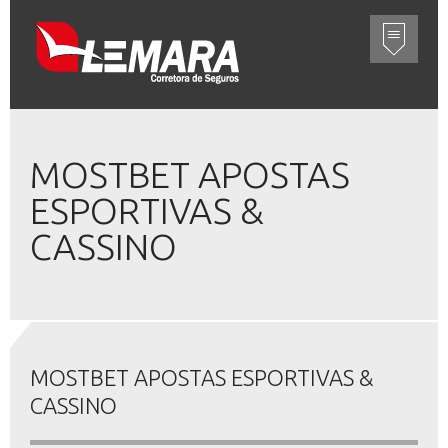
MOSTBET APOSTAS
ESPORTIVAS &
CASSINO
MOSTBET APOSTAS ESPORTIVAS &
CASSINO