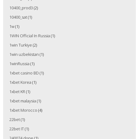
10400_prod3
(2)
10400_sat
(1)
1w
(1)
1WIN Official In Russia
(1)
1win Turkiye
(2)
1win uzbekistan
(1)
1winRussia
(1)
1xbet casino BD
(1)
1xbet Korea
(1)
1xbet KR
(1)
1xbet malaysia
(1)
1xbet Morocco
(4)
22bet
(1)
22bet IT
(1)
240074 done
(1)