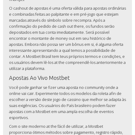
O cashout de apostas é uma oferta válida para apostas ordinárias
e combinadas feitas ao palpitante e em pré-jogo que estejam
marcadas através do símbolo sobre recompra. Após a
confirmação do pedido de cash out there, os fundos serão
depositados em tua conta imediatamente. Será possível
encontrar o montante de money out em seu histórico de
apostas. Embora não possa ser um bônus em si, é alguma oferta
interessante apresentando a qual temos a possibilidade de
contar. A Mostbet Brasil tem teus próprios termos e condições, e
os usuários devem lê-los at the compreendê-los anteriormente a
utilizar a plataforma.
Apostas Ao Vivo Mostbet
Você pode ganhar se fizer uma aposta no community onde a
online vai cair. Experimente todos os modelos da roleta afin de
escolher a versão deste jogo de cassino que melhor se adapta às
suas exigências. Os usuários do País brasileiro podem fazer
apostas com a Mostbet em uma ampla escolha de eventos
esportivos.
Com o site moderno at the fácil de utilizar, a Mostbet
proporciona ótimos métodos sobre pagamento, registro rápido,