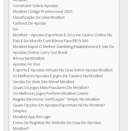
Construtor Sobre Apostas
Mostbet Código Promocional 2025
Classificação De Uma Mostbet
Cashout De Aposta
Ios
Mostbet – Apostas Esportivas E On Line Casino Online No
País E Do Mundo Com Bônus Para R$15 000
Mostbet Rapid O Melhor Gambling Establishment E Site De
Apostas Online Carry Out Brasil
Bônus Na Mostbet
Apostas Ao Vivo
E-sports E Apostas Virtuais Na Casa Sobre Aposta Mostbet
As Melhores Apostas E Jogos De Cassino Na Mostbet
Versão Do Web Site Móvel Mostbet
Quais Os Jogos Mais Populares Do Mostbet?
Os Melhores Jogos Perform Mostbet Casino
Registo Electronic Verificação” “Simply No Mostbet
Quais Opções Em Apostas Esportivas Há No Mostbet?
Simples
Mostbet App Bd Login
Como Se Registrar No Website Da Casa De Apostas
Mostbet?