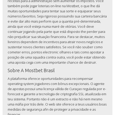
receitas para a administração sem aumentar os impostos. Você
também pode jogar loterias on-line na Mostbet, o que lhe dá
muitas oportunidades para tentar sua sorte e equiparar seus
números favoritos. Seja rigoroso possuindo sua carteira bancária
e evite dar alto mais perform que a quantia pré-determinada,
ainda que você esteja numa maré de vitórias. Você deve
continuar jogando pela parte que está disposto the perder para
não prejudicar sua situação financeira. Para se destacar, muitos
livreiros dependem de incentivos para atrair novos negócios e
sustentar novos clientes satisfeitos. Se você não souber como
cometer erros, pontos electronic olhares e tais como apostar a
posição de uma squadra contra outra, você pode estar obtendo
uma aposta cega com uma importante chance de destruir.
Sobre A Mostbet Brasil
A plataforma oferece oportunidades para recompensar
operating-system jogadores com bônus excepcionais. O agente
de apostas possui uma licença válida de Curaçao regulada por e-
forecast e garante a tecnologia de criptografia SSL atualizada em
teu sistema. Portanto não é um extracto e não há nem mesmo
uma máfia por trás dele. O web site oferece a teus usuários boas
medidas de segurança afin de proteger a privacidade e as
finanças.