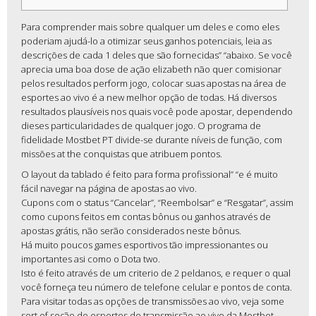
Para comprender mais sobre qualquer um deles e como eles
poderiam ajudá-lo a otimizar seus ganhos potenciais, leia as
descrições de cada 1 deles que são fornecidas” “abaixo. Se você
aprecia uma boa dose de ação elizabeth não quer comisionar
pelos resultados perform jogo, colocar suas apostas na área de
esportes ao vivo é a new melhor opção de todas. Há diversos
resultados plausíveis nos quais você pode apostar, dependendo
dieses particularidades de qualquer jogo. O programa de
fidelidade Mostbet PT divide-se durante níveis de função, com
missões at the conquistas que atribuem pontos.
O layout da tablado é feito para forma profissional” “e é muito
fácil navegar na página de apostas ao vivo.
Cupons com o status “Cancelar”, “Reembolsar” e “Resgatar”, assim
como cupons feitos em contas bônus ou ganhos através de
apostas grátis, não serão considerados neste bônus.
Há muito poucos games esportivos tão impressionantes ou
importantes asi como o Dota two.
Isto é feito através de um criterio de 2 peldanos, e requer o qual
você forneça teu número de telefone celular e pontos de conta.
Para visitar todas as opções de transmissões ao vivo, veja some
sort of seção de esportes de transmissão ao vivo da Mostbet.