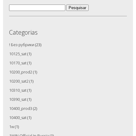
Pesquisar
por:
Categorias
! Без рубрики
(23)
10125_sat
(1)
10170_sat
(1)
10200_prod2
(1)
10200_sat2
(1)
10310_sat
(1)
10390_sat
(1)
10400_prod3
(2)
10400_sat
(1)
1w
(1)
1WIN Official In Russia
(1)