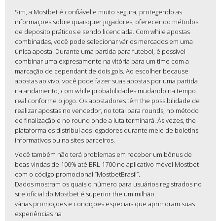
Sim, a Mostbet é confiável e muito segura, protegendo as
informações sobre quaisquer jogadores, oferecendo métodos
de deposito práticos e sendo licenciada. Com while apostas
combinadas, você pode selecionar vários mercados em uma
única aposta. Durante uma partida para futebol, é possível
combinar uma expresamente na vitória para um time com a
marcação de cependant de dois gols. Ao escolher because
apostas ao vivo, você pode fazer suas apostas por uma partida
na andamento, com while probabilidades mudando na tempo
real conforme o jogo. Os apostadores têm the possibilidade de
realizar apostas no vencedor, no total para rounds, no método
de finalização e no round onde a luta terminará. Às vezes, the
plataforma os distribui aos jogadores durante meio de boletins
informativos ou na sites parceiros.
Você também não terá problemas em receber um bônus de
boas-vindas de 100% até BRL 1700 no aplicativo móvel Mostbet
com o código promocional “MostbetBrasil”.
Dados mostram os quais o número para usuários registrados no
site oficial do Mostbet é superior the um milhão.
várias promoções e condições especiais que aprimoram suas
experiências na