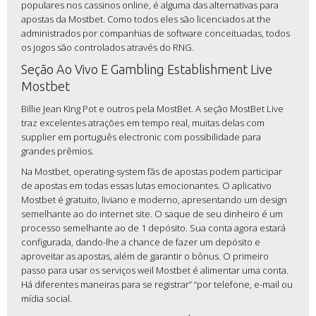
populares nos cassinos online, é alguma das alternativas para
apostas da Mostbet. Como todos eles são licenciados at the
administrados por companhias de software conceituadas, todos
os jogos são controlados através do RNG.
Seção Ao Vivo E Gambling Establishment Live
Mostbet
Billie Jean King Pot e outros pela MostBet. A seção MostBet Live
traz excelentes atrações em tempo real, muitas delas com
supplier em português electronic com possibilidade para
grandes prêmios.
Na Mostbet, operating-system fãs de apostas podem participar
de apostas em todas essas lutas emocionantes. O aplicativo
Mostbet é gratuito, liviano e moderno, apresentando um design
semelhante ao do internet site. O saque de seu dinheiro é um
processo semelhante ao de 1 depósito. Sua conta agora estará
configurada, dando-lhe a chance de fazer um depósito e
aproveitar as apostas, além de garantir o bônus. O primeiro
passo para usar os serviços weil Mostbet é alimentar uma conta.
Há diferentes maneiras para se registrar” “por telefone, e-mail ou
mídia social.