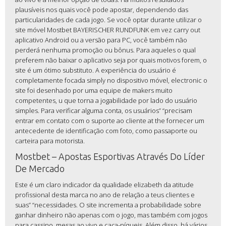
plausíveis nos quais você pode apostar, dependendo das
particularidades de cada jogo. Se você optar durante utilizar o
site móvel Mostbet BAYERISCHER RUNDFUNK em vez carry out
aplicativo Android ou a versão para PC, você também não
perderá nenhuma promoção ou bônus. Para aqueles o qual
preferem não baixar o aplicativo seja por quais motivos forem, o
site é um ótimo substituto. A experiência do usuário é
completamente focada simply no dispositivo móvel, electronic o
site foi desenhado por uma equipe de makers muito
competentes, u que torna a jogabilidade por lado do usuário
simples. Para verificar alguma conta, os usuários” “precisam
entrar em contato com o suporte ao cliente at the fornecer um
antecedente de identificação com foto, como passaporte ou
carteira para motorista.
Mostbet – Apostas Esportivas Através Do Líder
De Mercado
Este é um claro indicador da qualidade elizabeth da atitude
profissional desta marca no ano de relação a teus clientes e
suas” “necessidades. O site incrementa a probabilidade sobre
ganhar dinheiro não apenas com o jogo, mas também com jogos
para cassino, mesas ao vivo e caça-níqueis. Além disso, há vários