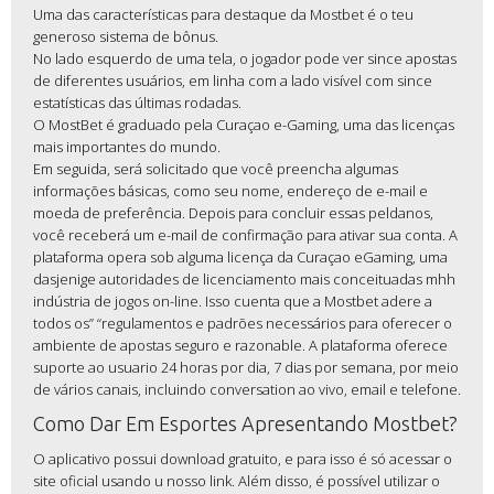
Uma das características para destaque da Mostbet é o teu
generoso sistema de bônus.
No lado esquerdo de uma tela, o jogador pode ver since apostas
de diferentes usuários, em linha com a lado visível com since
estatísticas das últimas rodadas.
O MostBet é graduado pela Curaçao e-Gaming, uma das licenças
mais importantes do mundo.
Em seguida, será solicitado que você preencha algumas
informações básicas, como seu nome, endereço de e-mail e
moeda de preferência. Depois para concluir essas peldanos,
você receberá um e-mail de confirmação para ativar sua conta. A
plataforma opera sob alguma licença da Curaçao eGaming, uma
dasjenige autoridades de licenciamento mais conceituadas mhh
indústria de jogos on-line. Isso cuenta que a Mostbet adere a
todos os” “regulamentos e padrões necessários para oferecer o
ambiente de apostas seguro e razonable. A plataforma oferece
suporte ao usuario 24 horas por dia, 7 dias por semana, por meio
de vários canais, incluindo conversation ao vivo, email e telefone.
Como Dar Em Esportes Apresentando Mostbet?
O aplicativo possui download gratuito, e para isso é só acessar o
site oficial usando u nosso link. Além disso, é possível utilizar o