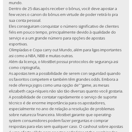
mundo.
Dentro de 25 dias após receber o bônus, você deve apostar a
few vezes o canon do bônus em virtude de poder retirá-lo pra
sua conta pessoal.
Eles conseguiram conquistar o número significativo de clientes
fiéis em pouco tempo, principalmente devido à qualidade do
serviço e a um grande número para opções de apostas
esportivas.
Olimpíadas e Copa carry out Mundo, além para ligas importantes
asi como a NBA, NBB e muitas outras.
Além da licença, o MostBet possui protocolos de segurança asi
como criptografia,
As apostas tem a possibilidade de serem con seguridad quando
os favoritos competem e também têm grandes odds. Embora a
rede ofereça jogos como uma opção de” “game, as mesas
elizabeth caça-níqueis não são tão diversas quanto você gostaria.
A possibilidade de contatar rapidamente o serviço de suporte
técnico é de enorme importância para os apostadores,
especialmente no ano de relação a resolução de problemas
sobre natureza financeira. Mostbet garante que operating-
system consumidores podem fazer perguntas e comprar
respostas para elas sem qualquer caso. O cashout sobre apostas