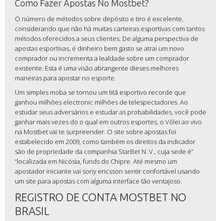
Como Fazer Apostas No Mostbet?
O número de métodos sobre depósito e tiro é excelente,
considerando que não há muitas carteiras esportivas com tantos
métodos oferecidos a seus clientes. De alguma perspectiva de
apostas esportivas, é dinheiro bem gasto se atrai um novo
comprador ou incrementa a lealdade sobre um comprador
existente. Esta é uma visão abrangente dieses melhores
maneiras para apostar no esporte.
Um simples moba se tornou um titã esportivo recorde que
ganhou milhões electronic milhões de telespectadores. Ao
estudar seus adversários e estudar as probabilidades, você pode
ganhar mais vezes do o qual em outros esportes, o Vôlei ao vivo
na Mostbet vai te surpreender. O site sobre apostas foi
estabelecido em 2009, como também os direitos da indicador
são de propriedade da companhia StarBet N. V., cuja sede é”
“localizada em Nicósia, funds do Chipre. Até mesmo um
apostador iniciante vai sony ericsson sentir confortável usando
um site para apostas com alguma interface tão ventajoso.
REGISTRO DE CONTA MOSTBET NO
BRASIL