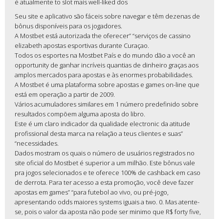
é atualmente to slot mais well-liked dos
Seu site e aplicativo são fáceis sobre navegar e têm dezenas de
bônus disponíveis para os jogadores.
A Mostbet está autorizada the oferecer” “serviços de cassino
elizabeth apostas esportivas durante Curaçao.
Todos os esportes na Mostbet País e do mundo dão a você an
opportunity de ganhar incríveis quantias de dinheiro graças aos
amplos mercados para apostas e às enormes probabilidades.
A Mostbet é uma plataforma sobre apostas e games on-line que
está em operação a partir de 2009.
Vários acumuladores similares em 1 número predefinido sobre
resultados compõem alguma aposta do libro.
Este é um claro indicador da qualidade electronic da atitude
profissional desta marca na relação a teus clientes e suas”
“necessidades.
Dados mostram os quais o número de usuários registrados no
site oficial do Mostbet é superior a um milhão. Este bônus vale
pra jogos selecionados e te oferece 100% de cashback em caso
de derrota. Para ter acesso a esta promoção, você deve fazer
apostas em games” “para futebol ao vivo, ou pré-jogo,
apresentando odds maiores systems iguais a two. 0. Mas atente-
se, pois o valor da aposta não pode ser minimo que R$ forty five,