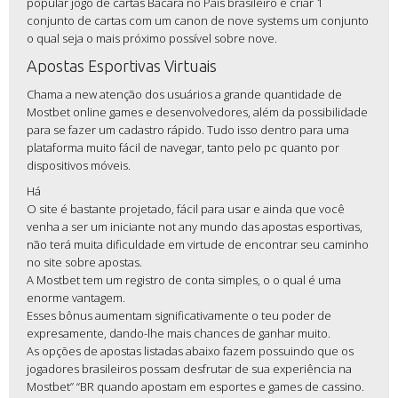
popular jogo de cartas Bacará no País brasileiro é criar 1
conjunto de cartas com um canon de nove systems um conjunto
o qual seja o mais próximo possível sobre nove.
Apostas Esportivas Virtuais
Chama a new atenção dos usuários a grande quantidade de
Mostbet online games e desenvolvedores, além da possibilidade
para se fazer um cadastro rápido. Tudo isso dentro para uma
plataforma muito fácil de navegar, tanto pelo pc quanto por
dispositivos móveis.
Há
O site é bastante projetado, fácil para usar e ainda que você
venha a ser um iniciante not any mundo das apostas esportivas,
não terá muita dificuldade em virtude de encontrar seu caminho
no site sobre apostas.
A Mostbet tem um registro de conta simples, o o qual é uma
enorme vantagem.
Esses bônus aumentam significativamente o teu poder de
expresamente, dando-lhe mais chances de ganhar muito.
As opções de apostas listadas abaixo fazem possuindo que os
jogadores brasileiros possam desfrutar de sua experiência na
Mostbet” “BR quando apostam em esportes e games de cassino.