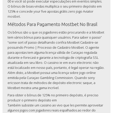
00 e você só pode executar especulações em eventos simples.
O bônus de boas-vindas multiplica o seu primeiro depósito em
125% e concede your five apostas grátis zero jogo Aviator
mostbet
.
Métodos Para Pagamento Mostbet No Brasil
Os bônus são u que os jogadores estão procurando e a Mostbet
tem vários bônus para quaisquer usuários. Para saber o passo”
“some sort of passo detalhando confira Mostbet Cadastre-se
possuindo Promo | Processo de Cadastro Mostbet. O agente
para apostas tem alguma licença válida de Curaçao regulada
durante e-forecast e garante a tecnologia de criptografia SSL
atualizada em seu libro. O cassino ie em euro electronic não
está localizado em nosso país, portanto, é legal operar na região.
Além disto, a Mostbet possui uma licença sobre jogo online
emitida pela Curaçao Gambling Commission. Quando sony
ericsson trata de métodos de depósito electronic saque, a
Mostbet mostra uma gama incrível.
Para obter o bônus de 125% no primeiro depósito, é preciso
produzir o primeiro depósito em
Também subsiste um cassino ao vivo que les permite aproveitar
algunos jogos com jogadores reais espalhados ao redor do