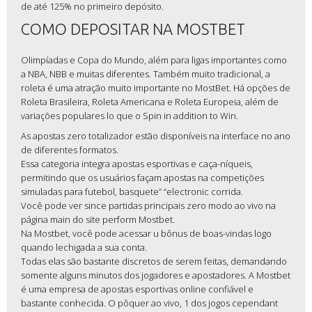
de até 125% no primeiro depósito.
COMO DEPOSITAR NA MOSTBET
Olimpíadas e Copa do Mundo, além para ligas importantes como
a NBA, NBB e muitas diferentes. Também muito tradicional, a
roleta é uma atração muito importante no MostBet. Há opções de
Roleta Brasileira, Roleta Americana e Roleta Europeia, além de
variações populares lo que o Spin in addition to Win.
As apostas zero totalizador estão disponíveis na interface no ano
de diferentes formatos.
Essa categoria integra apostas esportivas e caça-níqueis,
permitindo que os usuários façam apostas na competições
simuladas para futebol, basquete” “electronic corrida.
Você pode ver since partidas principais zero modo ao vivo na
página main do site perform Mostbet.
Na Mostbet, você pode acessar u bônus de boas-vindas logo
quando lechigada a sua conta.
Todas elas são bastante discretos de serem feitas, demandando
somente alguns minutos dos jogadores e apostadores. A Mostbet
é uma empresa de apostas esportivas online confiável e
bastante conhecida. O pôquer ao vivo, 1 dos jogos cependant