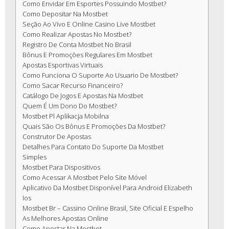
Como Envidar Em Esportes Possuindo Mostbet?
Como Depositar Na Mostbet
Seção Ao Vivo E Online Casino Live Mostbet
Como Realizar Apostas No Mostbet?
Registro De Conta Mostbet No Brasil
Bônus E Promoções Regulares Em Mostbet
Apostas Esportivas Virtuais
Como Funciona O Suporte Ao Usuario De Mostbet?
Como Sacar Recurso Financeiro?
Catálogo De Jogos E Apostas Na Mostbet
Quem É Um Dono Do Mostbet?
Mostbet Pl Aplikacja Mobilna
Quais São Os Bônus E Promoções Da Mostbet?
Construtor De Apostas
Detalhes Para Contato Do Suporte Da Mostbet
Simples
Mostbet Para Dispositivos
Como Acessar A Mostbet Pelo Site Móvel
Aplicativo Da Mostbet Disponível Para Android Elizabeth
Ios
Mostbet Br – Cassino Online Brasil, Site Oficial E Espelho
As Melhores Apostas Online
Como Apostar Na Mostbet