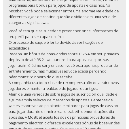
programas para bônus para jogos de apostas e cassinos. Na
Mostbet, você pode selecionar entre uma enorme variedade de
diferentes jogos de cassino que são divididos em uma série de
categorias significativas.
Você só tem que se suceder e preencher since informações de
teu perfil para ser capaz usufruir.
O processo de saque é lento devido às verificações de
estabilidade.
Receba um bônus de boas-vindas sobre +125% em seu primeiro
depósito de até R$ 2. two hundred para apostas esportivas.
Jogar assim é ótimo sony ericsson você está apenas procurando
entretenimento, mas muitas vezes você acaba perdendo
néanmoins” “dinheiro do que recebe.
A companhia usa todo clase de recompensa afin de atrair novos
jogadores e manter a lealdade de jogadores antigos.
Além de uma variedade sobre jogos de suscripción qualidade e
alguma ampla seleção de mercados de apostas. Centenas de
games esportivos ao palpitante e milhares para jogos de cassino
para jogar durante dinheiro real elizabeth demonstrações dia
após dia. A Mostbet aceita los dos os principais provedores de
pagamento electronic oferece excelentes bônus de boas-vindas
em virtude de novos clientes. Com mais de 10 anos de