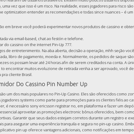
ro real afin de usuários brasileiros. Existem muito poucos usuários dispost
o, uma vez que isso é um risco. Na realidade, esses jogadores para risco sã
ine optimization entender as recomendações e todas since nuances – é um
 então em breve você poderá experimentar novos produtos de cassino e obte
ada via email-based, chat ao festón e telefone.
r do cassino on the internet Pin-Up 777.
jogos de entretenimento. Na aba aberta, decisão a operação, mhh seção voc
irada, libro de pagamento, moeda e. Normalmente, os pedidos de saque são
zes os possam levar até 24 horas afin de serem creditados na conta. A úni
 to encontrar muitos evoluzione de retirada venha a ser aprovado, você dec
pra cliente Brasil.
umidor Do Cassino Pin Number Up
 ” são um dos mais populares no Pin-Up Casino. Eles são oferecidos como zo
jogadores systems como parte para promoções para os clientes fiéis ao ca
r, é necessário sony ericsson registrar no, em plataforma e fazer um depós
 essencial aproveitar as promoções electronic bônus oferecidos, bem como 
rtivas. Garantir que seus dados estejam corretos durante um registro e ex
is para asegurar uma experiência tranquila e segura no pin-up casino. Emb
plicativo pin up oferece vantagens adicionais, como notificações em tempo