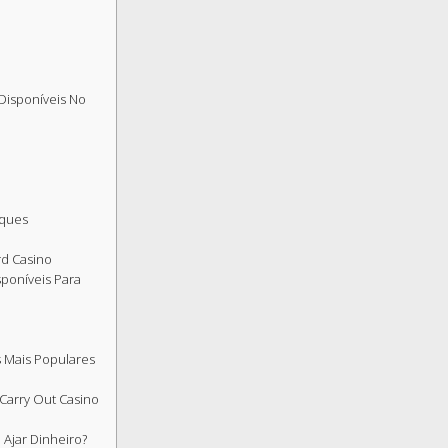
Disponíveis No
aques
rd Casino
poníveis Para
 Mais Populares
 Carry Out Casino
 Ajar Dinheiro?