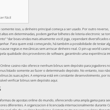
er Fácil
e somente isso, u dinheiro principal começa a ser usado. Por outro reverso,
altas em determinadas, podem ganhar bilhetes de loteria electronic se tor
nto” “dar boas-vindas mais ativamente você joga, cependant diversificados 
ganhar. Para quem está começando, há também a possibilidade de testar al
use regras e mecânicas sem arriscar dinheiro real. O pin-up world casin
pela qualidade dos provedores de software, garantindo uma experiência im
e Online casino não oferece nenhum bônus sem depósito para jogadores n
us listado somente ao fazer o determinado depósito. No entanto, isso não 
 bônus às suas ações. A empresa está em constante desenvolvimento, por i
ível verificar bônus sem depósito aqui.
S
taformas de apostas online do mundo, oferecendo uma ampla gama para ser
res diferentes. A organizacion é licenciada internacionalmente durante C