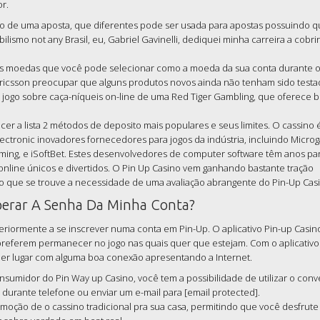
r.
do de uma aposta, que diferentes pode ser usada para apostas possuindo q
ismo not any Brasil, eu, Gabriel Gavinelli, dediquei minha carreira a cobrir
ais moedas que você pode selecionar como a moeda da sua conta durante o 
ericsson preocupar que alguns produtos novos ainda não tenham sido testa
co jogo sobre caça-níqueis on-line de uma Red Tiger Gambling, que oferece 
er a lista 2 métodos de deposito mais populares e seus limites. O cassino 
ectronic inovadores fornecedores para jogos da indústria, incluindo Micro
ming, e iSoftBet. Estes desenvolvedores de computer software têm anos pa
 online únicos e divertidos. O Pin Up Casino vem ganhando bastante tração
so que se trouve a necessidade de uma avaliação abrangente do Pin-Up Cas
perar A Senha Da Minha Conta?
anteriormente a se inscrever numa conta em Pin-Up. O aplicativo Pin-up Casi
preferem permanecer no jogo nas quais quer que estejam. Com o aplicativo
uer lugar com alguma boa conexão apresentando a Internet.
nsumidor do Pin Way up Casino, você tem a possibilidade de utilizar o conv
ar durante telefone ou enviar um e-mail para [email protected].
emoção de o cassino tradicional pra sua casa, permitindo que você desfrute