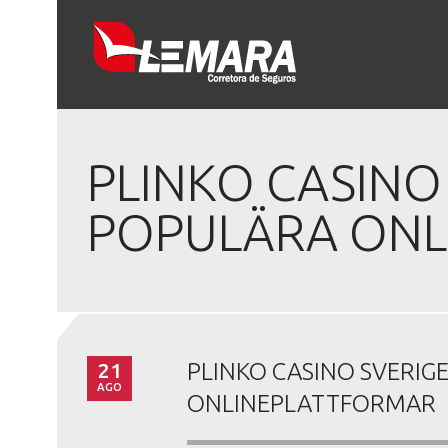
PLINKO CASINO
POPULÄRA ONL
21
PLINKO CASINO SVERIG
AGO
ONLINEPLATTFORMAR