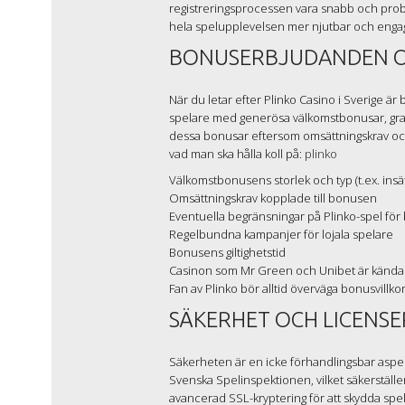
registreringsprocessen vara snabb och proble
hela spelupplevelsen mer njutbar och eng
BONUSERBJUDANDEN 
När du letar efter Plinko Casino i Sverige 
spelare med generösa välkomstbonusar, gratiss
dessa bonusar eftersom omsättningskrav och 
vad man ska hålla koll på:
plinko
Välkomstbonusens storlek och typ (t.ex. insä
Omsättningskrav kopplade till bonusen
Eventuella begränsningar på Plinko-spel fö
Regelbundna kampanjer för lojala spelare
Bonusens giltighetstid
Casinon som Mr Green och Unibet är kända för
Fan av Plinko bör alltid överväga bonusvill
SÄKERHET OCH LICENSE
Säkerheten är en icke förhandlingsbar aspekt
Svenska Spelinspektionen, vilket säkerställ
avancerad SSL-kryptering för att skydda spel