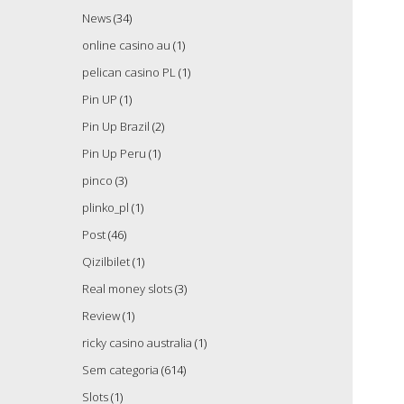
News
(34)
online casino au
(1)
pelican casino PL
(1)
Pin UP
(1)
Pin Up Brazil
(2)
Pin Up Peru
(1)
pinco
(3)
plinko_pl
(1)
Post
(46)
Qizilbilet
(1)
Real money slots
(3)
Review
(1)
ricky casino australia
(1)
Sem categoria
(614)
Slots
(1)