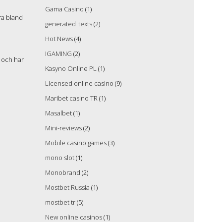
Gama Casino
(1)
ra bland
generated_texts
(2)
Hot News
(4)
IGAMING
(2)
e och har
Kasyno Online PL
(1)
Licensed online casino
(9)
Maribet casino TR
(1)
Masalbet
(1)
Mini-reviews
(2)
Mobile casino games
(3)
mono slot
(1)
Monobrand
(2)
Mostbet Russia
(1)
mostbet tr
(5)
New online casinos
(1)