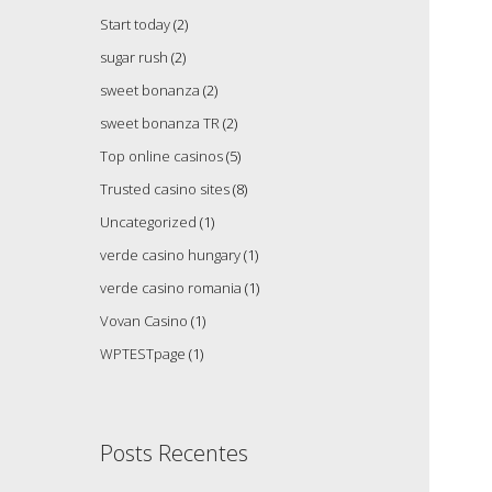
Start today
(2)
sugar rush
(2)
sweet bonanza
(2)
sweet bonanza TR
(2)
Top online casinos
(5)
Trusted casino sites
(8)
Uncategorized
(1)
verde casino hungary
(1)
verde casino romania
(1)
Vovan Casino
(1)
WPTESTpage
(1)
Posts Recentes