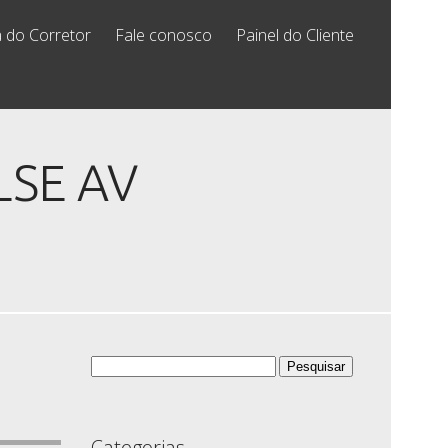
 do Corretor
Fale conosco
Painel do Cliente
LSE AV
Pesquisar
por:
Categorias