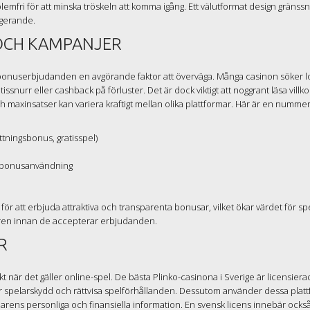
mfri för att minska tröskeln att komma igång. Ett välutformat design gränssni
agerande.
OCH KAMPANJER
är bonuserbjudanden en avgörande faktor att överväga. Många casinon söker l
nurr eller cashback på förluster. Det är dock viktigt att noggrant läsa villko
maxinsatser kan variera kraftigt mellan olika plattformar. Här är en nummer
ttningsbonus, gratisspel)
r bonusanvändning
 att erbjuda attraktiva och transparenta bonusar, vilket ökar värdet för sp
koren innan de accepterar erbjudanden.
R
 när det gäller online-spel. De bästa Plinko-casinona i Sverige är licensiera
er spelarskydd och rättvisa spelförhållanden. Dessutom använder dessa plat
arens personliga och finansiella information. En svensk licens innebär också