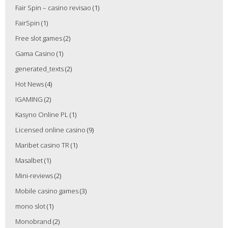
Fair Spin – casino revisao
(1)
FairSpin
(1)
Free slot games
(2)
Gama Casino
(1)
generated_texts
(2)
Hot News
(4)
IGAMING
(2)
Kasyno Online PL
(1)
Licensed online casino
(9)
Maribet casino TR
(1)
Masalbet
(1)
Mini-reviews
(2)
Mobile casino games
(3)
mono slot
(1)
Monobrand
(2)