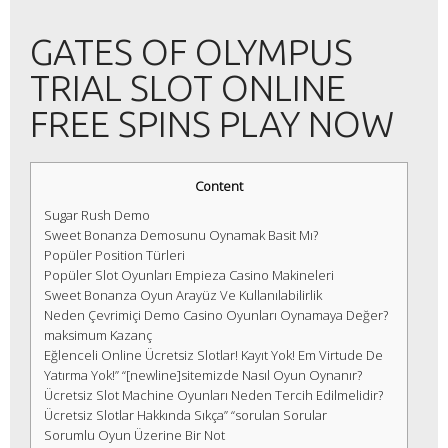
GATES OF OLYMPUS
TRIAL SLOT ONLINE
FREE SPINS PLAY NOW
Content
Sugar Rush Demo
Sweet Bonanza Demosunu Oynamak Basit Mı?
Popüler Position Türleri
Popüler Slot Oyunları Empieza Casino Makineleri
Sweet Bonanza Oyun Arayüz Ve Kullanılabilirlik
Neden Çevrimiçi Demo Casino Oyunları Oynamaya Değer?
maksimum Kazanç
Eğlenceli Online Ücretsiz Slotlar! Kayıt Yok! Em Virtude De
Yatırma Yok!” “[newline]sitemizde Nasıl Oyun Oynanır?
Ücretsiz Slot Machine Oyunları Neden Tercih Edilmelidir?
Ücretsiz Slotlar Hakkında Sıkça” “sorulan Sorular
Sorumlu Oyun Üzerine Bir Not