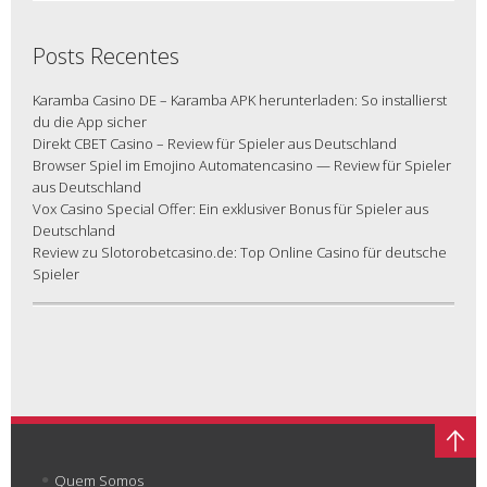
Posts Recentes
Karamba Casino DE – Karamba APK herunterladen: So installierst
du die App sicher
Direkt CBET Casino – Review für Spieler aus Deutschland
Browser Spiel im Emojino Automatencasino — Review für Spieler
aus Deutschland
Vox Casino Special Offer: Ein exklusiver Bonus für Spieler aus
Deutschland
Review zu Slotorobetcasino.de: Top Online Casino für deutsche
Spieler
Quem Somos