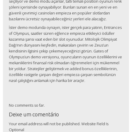
seçiliyor ve demo modu açanlar, tatlı temalı position oyunun renk
şöleni içerisinde oynayabiliyor. Bunları sunan en en yeni ve en
güvenli çevrimiçi casinoları empieza en popüler slotlardan
bazılarını ücretsiz oynayabileceğiniz yerleri ele alacağız.
İster demo modunda oynayın, ister gerçek para yatırın, Entrances
of Olympus, saatler süren eğlence empieza etkileyici ödüller
kazanma şansı vaat eden bir slot oyunudur. Mitolojik Olimpiyat
Dağı’nın dünyasını keşfedin, makaraları çevirin ve Zeus’un
kendisinin ilgisini çekip çekemeyeceğinizi görün. Gates of
Olympus’un demo versiyonu, oyuncuların oyunun özelliklerini ve
mekaniklerini finansal risk olmadan öğrenmeleri için mükemmel
bir yoldur. Stratejiler geliştirmek ve added bonus özelliklerinin,
özellikle rastgele çarpan değeri empieza çarpan sembolünün
nasıl çalıştığını anlamak için harika bir araçtır.
No comments so far.
Deixe um comentário
Your email address will not be published. Website Field Is
Optional