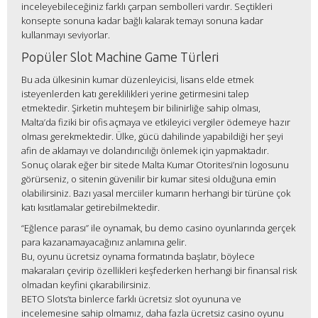
inceleyebileceğiniz farklı çarpan sembolleri vardır. Seçtikleri
konsepte sonuna kadar bağlı kalarak temayı sonuna kadar
kullanmayı seviyorlar.
Popüler Slot Machine Game Türleri
Bu ada ülkesinin kumar düzenleyicisi, lisans elde etmek
isteyenlerden katı gereklilikleri yerine getirmesini talep
etmektedir. Şirketin muhteşem bir bilinirliğe sahip olması,
Malta’da fiziki bir ofis açmaya ve etkileyici vergiler ödemeye hazır
olması gerekmektedir. Ülke, gücü dahilinde yapabildiği her şeyi
afin de aklamayı ve dolandırıcılığı önlemek için yapmaktadır.
Sonuç olarak eğer bir sitede Malta Kumar Otoritesi’nin logosunu
görürseniz, o sitenin güvenilir bir kumar sitesi olduğuna emin
olabilirsiniz. Bazı yasal merciiler kumarın herhangi bir türüne çok
katı kısıtlamalar getirebilmektedir.
“Eğlence parası” ile oynamak, bu demo casino oyunlarında gerçek
para kazanamayacağınız anlamına gelir.
Bu, oyunu ücretsiz oynama formatında başlatır, böylece
makaraları çevirip özellikleri keşfederken herhangi bir finansal risk
olmadan keyfini çıkarabilirsiniz.
BETO Slots’ta binlerce farklı ücretsiz slot oyununa ve
incelemesine sahip olmamız, daha fazla ücretsiz casino oyunu