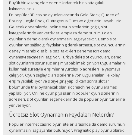
Büyük bir kazanç elde edene kadar tek bir slotta çakılı
kalmamalısınız.
En popüler 3D casino oyunları arasında Gold Stock, Queen of
Bounty, Jungle Book, Outrageous Guns ve diğerlerini sayabiliriz.
Gelecek dönemlerde, online oyun sitelerinin çoğu, slot
kategorilerinde yer verdikleri empieza demo sürümü olan
oyunların demo olarak oynanmasını sağlayacaktır. Demo slot
oyunlarının sağladığı faydaların giderek artması, slot oyuncularının
deneyim sahibi olsa bile bazı taktikleri deneme için demo
oynamayı seçmesini sağlıyor. Türkiye’deki slot oyuncuları, demo
slot oyunlarını sorunsuz erişim yapabilmek için vpn uygulamalarını
kullanmak suretiyle erişimlerini yurtdışı Ip adresleri ile yapmaya
çalışıyor. Oyun sağlayıcıları sitelerine vpn uygulamaları ile kolay
erişim yapılabiliyor ve siteye giriş yapıldıktan sonra slotlar
bölümünde trial oynanacak olan slot machine oyunu araması
yapılabiliyor. Online oyun piyasasının popüler oyun sitelerinin
adresleri, slot oyunları seçeneklerinde de popüler oyun türlerine
yer veriliyor.
Ücretsiz Slot Oynamanın Faydaları Nelerdir?
Popüler internet casino oyun siteleri arasında da demo sürümün
oynanmasını sağlayanlar bulunuyor. Pragmatic play oyunu olarak