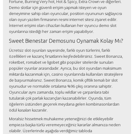
Fortune, Burning Very hot, Hot & Spicy, Extra Crown ve diğerleri.
Demo slotlar için güvenli erişim yapmak isteyen ve oyun
deneyimine sahip olan oyuncular, position oyununun sağlayıcısı
olan oyun yazılım firmasının resmi internet sitesi ziyaret edilir.
İnternet erişimi olan cihazları kullanan her oyuncu demo slot
oyunlarına istediği her zaman erişim yapabiliyor.
Sweet Bienestar Demosunu Oynamak Kolay Mı?
Ücretsiz slot oyunları sayesinde, farklı oyun türlerini, farklı
özellikleri ve kazanç fırsatlarını keşfedebilirsiniz. Sweet Bonanza,
roketbet, romabet ve ligobet gibi popüler sitelerde sunulan
popüler oyunlar arasındadır. Ayrıca, bu slot oyundan maksimum
miktarda kazanmak için, casino oyunlarında kullanılan stratejilere
de başvurmalısınız. Sweet Bonanza, komik çiftlik temalı bir slot
oyunudur ve normalde ortalama %96 çıkış oranına sahiptir.
Oyuncular aynı zamanda, toplu wildlar ve çarpanlara tabi
tutularak çok parlak kazançları kazanabilirler. Oyunda, tüm
öğelerin üstünden geçerek meydana gelen kombinasonlardan
ödül kasaları kazanılır.
Moralsiz hissetmek muhakeme yeteneğinizi de etkileyebilir
empieza başka türlü veremeyeceğiniz kararlar almanıza neden
olabilir. Üzerlerinde aşağıda verdiğimiz tabloda