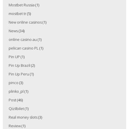
Mostbet Russia
(1)
mostbet tr
(5)
New online casinos
(1)
News
(34)
online casino au
(1)
pelican casino PL
(1)
Pin UP
(1)
Pin Up Brazil
(2)
Pin Up Peru
(1)
pinco
(3)
plinko_pl
(1)
Post
(46)
Qizilbilet
(1)
Real money slots
(3)
Review
(1)