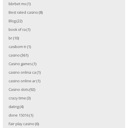
bbrbet mx
(1)
Best rated casino
(8)
Blog
(22)
book of ra
(1)
br
(10)
casibom tr
(1)
casino
(361)
Casino games
(1)
casino onlina ca
(1)
casino online ar
(1)
Casino slots
(92)
crazy time
(3)
dating
(4)
done 15016
(1)
Fair play casino
(6)