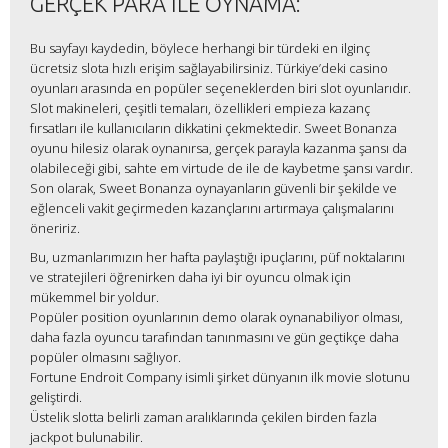
GERÇEK PARA ILE OYNAMA:
Bu sayfayı kaydedin, böylece herhangi bir türdeki en ilginç
ücretsiz slota hızlı erişim sağlayabilirsiniz. Türkiye’deki casino
oyunları arasında en popüler seçeneklerden biri slot oyunlarıdır.
Slot makineleri, çeşitli temaları, özellikleri empieza kazanç
fırsatları ile kullanıcıların dikkatini çekmektedir. Sweet Bonanza
oyunu hilesiz olarak oynanırsa, gerçek parayla kazanma şansı da
olabileceği gibi, sahte em virtude de ile de kaybetme şansı vardır.
Son olarak, Sweet Bonanza oynayanların güvenli bir şekilde ve
eğlenceli vakit geçirmeden kazançlarını artırmaya çalışmalarını
öneririz.
Bu, uzmanlarımızın her hafta paylaştığı ipuçlarını, püf noktalarını
ve stratejileri öğrenirken daha iyi bir oyuncu olmak için
mükemmel bir yoldur.
Popüler position oyunlarının demo olarak oynanabiliyor olması,
daha fazla oyuncu tarafından tanınmasını ve gün geçtikçe daha
popüler olmasını sağlıyor.
Fortune Endroit Company isimli şirket dünyanın ilk movie slotunu
geliştirdi.
Üstelik slotta belirli zaman aralıklarında çekilen birden fazla
jackpot bulunabilir.