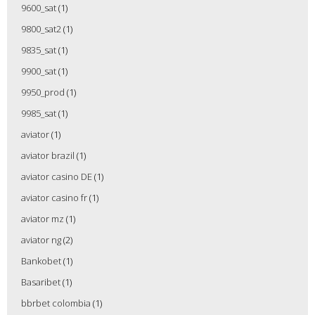
9600_sat
(1)
9800_sat2
(1)
9835_sat
(1)
9900_sat
(1)
9950_prod
(1)
9985_sat
(1)
aviator
(1)
aviator brazil
(1)
aviator casino DE
(1)
aviator casino fr
(1)
aviator mz
(1)
aviator ng
(2)
Bankobet
(1)
Basaribet
(1)
bbrbet colombia
(1)