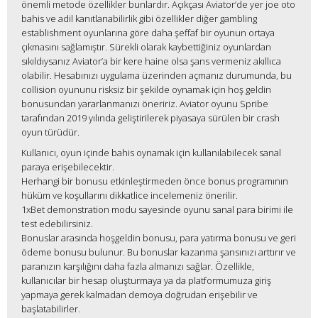
önemli metode özellikler bunlardır. Açıkçası Aviator’de yer joe oto
bahis ve adil kanıtlanabilirlik gibi özellikler diğer gambling
establishment oyunlarına göre daha şeffaf bir oyunun ortaya
çıkmasını sağlamıştır. Sürekli olarak kaybettiğiniz oyunlardan
sıkıldıysanız Aviator’a bir kere haine olsa şans vermeniz akıllıca
olabilir. Hesabınızı uygulama üzerinden açmanız durumunda, bu
collision oyununu risksiz bir şekilde oynamak için hoş geldin
bonusundan yararlanmanızı öneririz. Aviator oyunu Spribe
tarafından 2019 yılında geliştirilerek piyasaya sürülen bir crash
oyun türüdür.
Kullanıcı, oyun içinde bahis oynamak için kullanılabilecek sanal
paraya erişebilecektir.
Herhangi bir bonusu etkinleştirmeden önce bonus programının
hüküm ve koşullarını dikkatlice incelemeniz önerilir.
1xBet demonstration modu sayesinde oyunu sanal para birimi ile
test edebilirsiniz.
Bonuslar arasında hoşgeldin bonusu, para yatırma bonusu ve geri
ödeme bonusu bulunur. Bu bonuslar kazanma şansınızı arttırır ve
paranızın karşılığını daha fazla almanızı sağlar. Özellikle,
kullanıcılar bir hesap oluşturmaya ya da platformumuza giriş
yapmaya gerek kalmadan demoya doğrudan erişebilir ve
başlatabilirler.