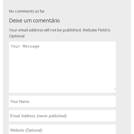
No comments so far.
Deixe um comentário
Your email address will not be published. Website Field Is
Optional