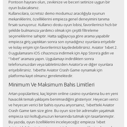
Pontoon hayranı olun, zevkinize ve beceri setinize uygun bir
oyun bulacaksınız.
Kullanıcılara, ücretsiz demo modumuz aracılığıyla oyunun
mekaniklerini, özelliklerini empieza genel deneyimini tanıma
fırsatı sunuyoruz. Kullanıcı dostu oyun lobisi, favorilerinizi hızlı bir
şekilde bulmanıza yardımcı olmak için çeşitli filtreleme
seçeneklerine sahiptir. Hatta sağlayıcıya göre arama yapabilir
empieza giriş yaptıktan sonra son oynadığınız oyunlara erişebilir
ve kolay erişim için favorilerinizi kaydedebilirsiniz. Aviator 1xbet 2.
0 uygulamasını iOS cihazınıza indirmek için App Store’a gidin ve
“1xbet” araması yapın. Uygulamayı indirdikten sonra
telefonunuzdan veya tabletinizden Aviator’a ve diğer oyunlara
erişebilirsiniz. 1xbet’te Aviator Crash Game oynamak için
platforma kayıt olmanız gerekmektedir.
Minimum Ve Maksimum Bahis Limitleri
Artan popülaritesi, kaç kişinin online casino oyunlarına bu en yeni
havacılık temalı yaklaşımı benimsediğini gösteriyor. Heyecan verici
ve heyecan verici bir bahis oyunu arıyorsanız, 1xbet’teki Aviator
Crash Game tam size göre. Bu oyun size bir adrenalin yaşatmak
empieza sizi koltuğunuzun kenarında tutmak için tasarlanmıştır.
Bu yazıda, oyun özelliklerini inceleyeceğiz empieza 1xbet