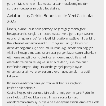
gerekir. Makale ile birlikte Aviator’a dair merak ettiğiniz tüm
soruların cevaplarını bulabileceksiniz.
Aviator: Hoş Geldin Bonusları Ile Yeni Casinolar
2025
İkincisi, oyuncunun para çekmeyi başardığı çarpana göre
hesaplanan kazançlardır. 1xBet, Aviator ve diğer birçok casino
oyunu için güvenli ve” “emniyetli bir platform sağlayan lider bir on
the internet kumarhanesidir. Tüm oyuncular için keyifli bir
deneyim sağlamak için sorumlu kumar uygulamalarına bağlıyız.
Aktif bir hesap olmadan, kullanıcılar gerçek kazançların tahakkuk
ettirilemeyeceği oyun çipleri içeren demo modu ile sınırlı
olacaktır. Yalnızca 18 yaş ve üzeri bireylerin, ülke mevzuatı
tarafından öngörüldüğü takdirde, gerçek parayla oyun
oynamasına izin vererek sorumlu oyun uygulamalarına bağlı
kalıyoruz.
Bir sonraki adımda para yatırma ve ilk bahis süreçlerini
keşfedebileceksiniz.
Casino hoş geldin bonusu için belirlenmiş çevrim şartı 7 gün ile
sınırlı olup x35 katlık bahis yapılmasını zorunlu kılar.
Ancak zamanlamayı iyi bir şekilde ayarlayamazsanız empieza uçak