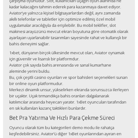
çarpışma oyunudur. Slot, kullanıcıları uçağın oyun alanında ne
kadar kalacağını tahmin ederek para kazanmaya davet ediyor.
Aviator’ye yalnızca kişisel bilgisayarlardan değil, aynı zamanda
akıllı telefonlar ve tabletler için optimize edilmiş özel mobil
uygulamalar aracılığıyla da erişilebilir. Bu mobil teklifler, slot
makinesi arayüzünü mevcut ekran boyutuna göre otomatik olarak
ayarlayan uyarlanabilir tasarımları sayesinde rahat ve kullanışlı bir
bahis deneyimi sağlar.
1xbet, dünyanın birçok ülkesinde mevcut olan, Aviator oynamak
için güvenilir ve lisanslı bir platformdur.
Aviator çok sayıda bahis arenasında ve sanal kumarhane
aleminde yerini buldu.
Bu, çok çeşitli casino oyunları ve spor bahisleri seçenekleri sunan
bir online oyun platformudur.
Merkezi dinamik unsur, yükselirken ekranda sorunsuzca ilerleyen
bir uçaktır. Uçak tırmandıkça bahis oranları dalgalanarak
katılımcılar arasında heyecan yaratır. 1xBet oyuncuları tarafından
en sık kullanılan kazanç taktikleri bunlardır.
Bet Pra Yatırma Ve Hızlı Para Çekme Süreci
Oyuncu olarak tüm bu kategorileri demo modu ile rahatça
keşfedebilirsiniz. Aviator’ü diğer 1xBet oyunlarından ayıran en