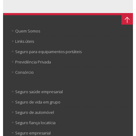
Quem Somos
Links úteis
Seguro para equipamentos portáteis
Previdência Privada
Consórcio
Seguro saúde empresarial
Seguro de vida em grupo
Seguro de automóvel
Seguro fiança locatícia
Seguro empresarial