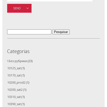
SEND
Pesquisar
por:
Categorias
! Без рубрики
(23)
10125_sat
(1)
10170_sat
(1)
10200_prod2
(1)
10200_sat2
(1)
10310_sat
(1)
10390_sat
(1)