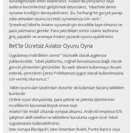
oynadığınızdan emin olabilirsiniz. Aviator’da yeniyseniz veya
sadece becerilerinizi geliştirmek istiyorsanız, 1xbet’teki demo
oynama özelliğini deneyebilirsiniz. Bu, herhangi bir gerçek parayı
riske atmadan oyunu ücretsiz oynamanıza izin verir.”
“[newline]1xBet’te Aviator oynamak için öncelikle kayıt olmanız ve
para yatırmanız gerekir. Para yatırdıktan sonra casino sayfasına
giriş yapabilir ve aramaya Aviator yazarak oyunu açabilirsiniz.
Bet’te Ücretsiz Aviator Oyunu Oyna
Uygulamayı indirdikten sonra” “otomatik olarak aygıtınıza
yüklenecektir. 1xbet platformu, coğrafi konumunuza bağlı olarak
güncel yöntemleri görüntüler. Bu web sitesini kullanmaya devam
ederek, çerezlerin Çerez Politikamıza uygun olarak kullanılmasına
izin vermiş olursunuz.”
1xBet oyuncuları tarafından durante sık kullanılan kazanç taktikleri
bunlardır.
Online oyun dünyasında, para çekme ve yatırma işlemlerinin
inceliklerini kavramak büyük önem taşır.
Aviator’ı bir mobil cihazda oynayacaksanız, Android empieza iOS
çalıştıran akıllı telefon ve tabletlere kuruluma uygun özel 1xbet
uygulamasını kullanabilirsiniz.
İster Avrupa Blackjack’i, ister Amerikan Ruleti, Punto Banco veya