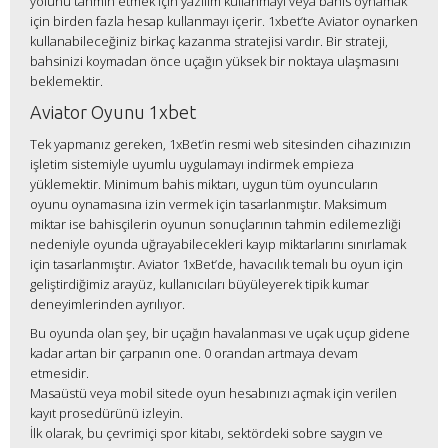
yolunu tahmin etmek için yazılım kullanmayı veya bahis oynamak
için birden fazla hesap kullanmayı içerir. 1xbet’te Aviator oynarken
kullanabileceğiniz birkaç kazanma stratejisi vardır. Bir strateji,
bahsinizi koymadan önce uçağın yüksek bir noktaya ulaşmasını
beklemektir.
Aviator Oyunu 1xbet
Tek yapmanız gereken, 1xBet’in resmi web sitesinden cihazınızın
işletim sistemiyle uyumlu uygulamayı indirmek empieza
yüklemektir. Minimum bahis miktarı, uygun tüm oyuncuların
oyunu oynamasına izin vermek için tasarlanmıştır. Maksimum
miktar ise bahisçilerin oyunun sonuçlarının tahmin edilemezliği
nedeniyle oyunda uğrayabilecekleri kayıp miktarlarını sınırlamak
için tasarlanmıştır. Aviator 1xBet’de, havacılık temalı bu oyun için
geliştirdiğimiz arayüz, kullanıcıları büyüleyerek tipik kumar
deneyimlerinden ayrılıyor.
Bu oyunda olan şey, bir uçağın havalanması ve uçak uçup gidene
kadar artan bir çarpanın one. 0 orandan artmaya devam
etmesidir.
Masaüstü veya mobil sitede oyun hesabınızı açmak için verilen
kayıt prosedürünü izleyin.
İlk olarak, bu çevrimiçi spor kitabı, sektördeki sobre saygın ve