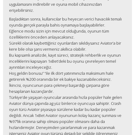
uygulamasını indirebilir ve oyuna mobil cihazınızdan
erişebilirsiniz.
Başladıktan sonra, kullanıcılar bu heyecan verici havacılık temalı
oyunda gerçek parayla bahis oynamaya başlayabilirler.
Eğlence modu sizin için mevcut olduğunda, oyunun tüm
özelliklerini önceden anlayacaksınız.
Sürekli olarak kaybettiğiniz oyunlardan sıkıldıysanız Aviator’a bir
kere bile olsa şans vermeniz akıllıca olabilir.
Bu kapsamlı analizde, kayıt süreci, stratejik rehberlik ve oyunun
inceliklerini kapsayan 1xBet’deki bu oyunu çevreleyen temel
ayrıntıları inceleyeceğiz.
Hoş geldin bonusu” “ile ilk dört yatırımınızla maksimum hale
getirerek %200 oranında bir ek bakiye kazanabileceksiniz.
İkincisi, oyuncunun para çekmeyi başardığı çarpana göre
hesaplanan kazançlardır.
Türkiye’de yaşayan oyuncular arasında hızla popüler hale gelen
Aviator dünya çapında ag yüz binlerce oyuncuya sahiptir. Crash
oyun türü Aviator piyasaya sürülene kadar bu kadar popüler
değildi. Ancak 1xBet Aviator oyununun kolay kazanç sunması ve
%97’lik oranına sahip olması popüler olmasını daha da
hızlandırmıştır. Deneyimden yararlanmak ve para kazanmak
isterseniz Aviator oyun türünü detaylı bir şekilde öğrenmeniz