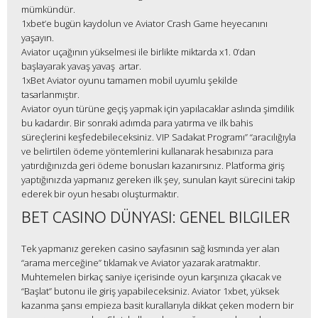
mümkündür.
1xbet’e bugün kaydolun ve Aviator Crash Game heyecanını
yaşayın.
Aviator uçağının yükselmesi ile birlikte miktarda x1. 0’dan
başlayarak yavaş yavaş artar.
1xBet Aviator oyunu tamamen mobil uyumlu şekilde
tasarlanmıştır.
Aviator oyun türüne geçiş yapmak için yapılacaklar aslında şimdilik
bu kadardır. Bir sonraki adımda para yatırma ve ilk bahis
süreçlerini keşfedebileceksiniz. VIP Sadakat Programı” “aracılığıyla
ve belirtilen ödeme yöntemlerini kullanarak hesabınıza para
yatırdığınızda geri ödeme bonusları kazanırsınız. Platforma giriş
yaptığınızda yapmanız gereken ilk şey, sunulan kayıt sürecini takip
ederek bir oyun hesabı oluşturmaktır.
BET CASINO DÜNYASI: GENEL BILGILER
Tek yapmanız gereken casino sayfasının sağ kısmında yer alan
“arama merceğine” tıklamak ve Aviator yazarak aratmaktır.
Muhtemelen birkaç saniye içerisinde oyun karşınıza çıkacak ve
“Başlat” butonu ile giriş yapabileceksiniz. Aviator 1xbet, yüksek
kazanma şansı empieza basit kurallarıyla dikkat çeken modern bir