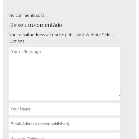
No comments so far.
Deixe um comentário
Your email address will not be published. Website Field Is
Optional