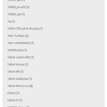
10400_prod3
(2)
10400_sat
(1)
1w
(1)
1WIN Official In Russia
(1)
1win Turkiye
(2)
1win uzbekistan
(1)
1winRussia
(1)
1xbet casino BD
(1)
1xbet Korea
(1)
1xbet KR
(1)
1xbet malaysia
(1)
1xbet Morocco
(4)
22bet
(1)
22bet IT
(1)