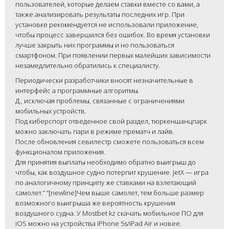
пользователей, которые делаем ставки вместе со вами, а
также анализировать результаты последних игр. При
установке рекомендуется не использовали приложение,
чтобы процесс завершился без ошибок. Во время установки
лучше закрыть них программы и но пользоваться
смартфоном. При появлении первых малейших зависимости
незамедлительно обратились к специалисту.
Периодически разработчики вносят незначительные в
интерфейс а программные алгоритмы.
Д., исключая проблемы, связанные с ограничениями
мобильных устройств.
Под киберспорт отведенное свой раздел, тюркеншанцпарк
можно заключать пари в режиме прематч и лайв.
После обновления севилестр сможете пользоваться всем
функционалом приложения.
Для принятия выплаты необходимо обратно выигрыш до
чтобы, как воздушное судно потерпит крушение. JetX — игра
по аналогичному принципу же ставками на взлетающий
самолет.” “[newline]Чем выше самолет, тем больше размер
возможного выигрыша же вероятность крушения
воздушного судна. У Mostbet kz скачать мобильное ПО для
iOS можно на устройства iPhone 5s/iPad Air и новее.