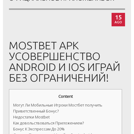
15
AGO
MOSTBET APK
УСОВЕРШЕНСТВО
ANDROID И IOS ИГРАЙ
БЕЗ ОГРАНИЧЕНИЙ!
Content
Могут Ли Мобильные Игроки Мостбет получить
Приветственный Бонус?
Недостатки Mostbet
Как довольствоваться Приложением?
Бонус К Экспрессам До 20%