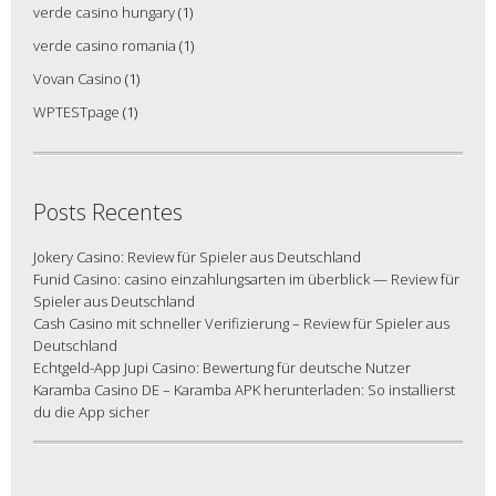
verde casino hungary
(1)
verde casino romania
(1)
Vovan Casino
(1)
WPTESTpage
(1)
Posts Recentes
Jokery Casino: Review für Spieler aus Deutschland
Funid Casino: casino einzahlungsarten im überblick — Review für
Spieler aus Deutschland
Cash Casino mit schneller Verifizierung – Review für Spieler aus
Deutschland
Echtgeld-App Jupi Casino: Bewertung für deutsche Nutzer
Karamba Casino DE – Karamba APK herunterladen: So installierst
du die App sicher