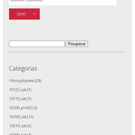
SEND
Pesquisar
por:
Categorias
! Без рубрики
(23)
10125_sat
(1)
10170_sat
(1)
10200_prod2
(1)
10200_sat2
(1)
10310_sat
(1)
10390_sat
(1)