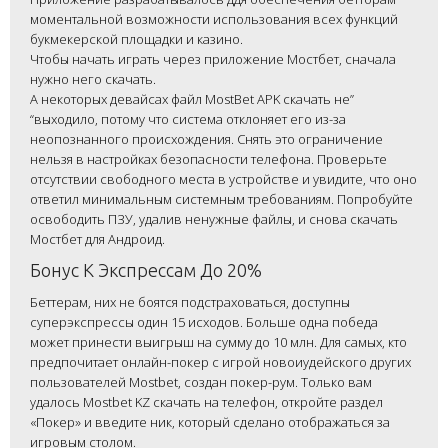
моментальной возможности использования всех функций
букмекерской площадки и казино.
Чтобы начать играть через приложение Мостбет, сначала
нужно него скачать.
А некоторых девайсах файл MostBet APK скачать не”
“выходило, потому что система отклоняет его из-за
неопознанного происхождения. Снять это ограничение
нельзя в настройках безопасности телефона. Проверьте
отсутствии свободного места в устройстве и увидите, что оно
ответил минимальным системным требованиям. Попробуйте
освободить ПЗУ, удалив ненужные файлы, и снова скачать
Мостбет для Андроид.
Бонус К Экспрессам До 20%
Беттерам, них не боятся подстраховаться, доступны
суперэкспрессы один 15 исходов. Больше одна победа
может принести выигрыш на сумму до 10 млн. Для самых, кто
предпочитает онлайн-покер с игрой новоиудейского других
пользователей Mostbet, создан покер-рум. Только вам
удалось Mostbet KZ скачать на телефон, откройте раздел
«Покер» и введите ник, который сделано отображаться за
игровым столом.