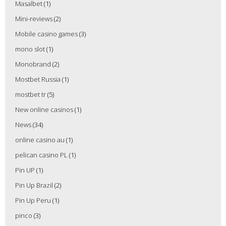
Masalbet
(1)
Mini-reviews
(2)
Mobile casino games
(3)
mono slot
(1)
Monobrand
(2)
Mostbet Russia
(1)
mostbet tr
(5)
New online casinos
(1)
News
(34)
online casino au
(1)
pelican casino PL
(1)
Pin UP
(1)
Pin Up Brazil
(2)
Pin Up Peru
(1)
pinco
(3)