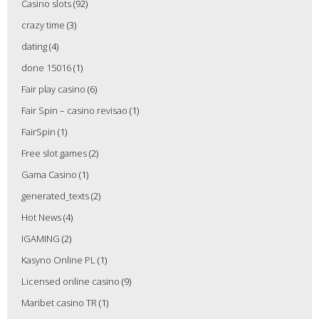
Casino slots
(92)
crazy time
(3)
dating
(4)
done 15016
(1)
Fair play casino
(6)
Fair Spin – casino revisao
(1)
FairSpin
(1)
Free slot games
(2)
Gama Casino
(1)
generated_texts
(2)
Hot News
(4)
IGAMING
(2)
Kasyno Online PL
(1)
Licensed online casino
(9)
Maribet casino TR
(1)