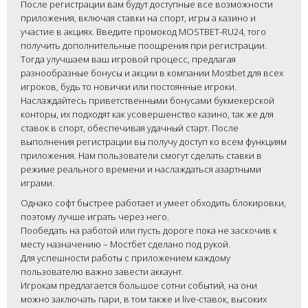
После регистрации вам будут доступные все возможности
приложения, включая ставки на спорт, игры а казино и
участие в акциях. Введите промокод MOSTBET-RU24, того
получить дополнительные поощрения при регистрации.
Тогда улучшаем ваш игровой процесс, предлагая
разнообразные бонусы и акции в компании Mostbet для всех
игроков, будь то новички или постоянные игроки.
Наслаждайтесь приветственными бонусами букмекерской
конторы, их подходят как усовершенство казино, так же для
ставок в спорт, обеспечивая удачный старт. После
выполнения регистрации вы получу доступ ко всем функциям
приложения. Нам пользователи смогут сделать ставки в
режиме реального времени и наслаждаться азартными
играми.
Однако софт быстрее работает и умеет обходить блокировки,
поэтому лучше играть через него.
Пообедать на работой или пусть дороге пока не заскочив к
месту назначению – Мостбет сделано под рукой.
Для успешности работы с приложением каждому
пользователю важно завести аккаунт.
Игрокам предлагается большое сотни событий, на они
можно заключать пари, в том также и live-ставок, высоких