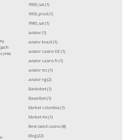
9900_sat
(1)
9950_prod
(1)
9985_sat
(1)
aviator
(1)
any
aviator brazil
(1)
cjach
aviator casino DE
(1)
ecznie
aviator casino fr
(1)
aviator mz
(1)
aviator ng
(2)
Bankobet
(1)
Basaribet
(1)
bbrbet colombia
(1)
bbrbet mx
(1)
Best rated casino
(8)
Blog
(22)
u.