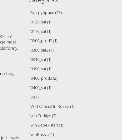
O
! Без рубрики
(23)
10125_sat
(1)
10170_sat
(1)
graczy,
10200_prod2
(1)
ncje mogą
platformy.
10200_sat2
(1)
10310_sat
(1)
10390_sat
(1)
trzebują
10400_prod3
(2)
10400_sat
(1)
1w
(1)
1WIN Official In Russia
(1)
1win Turkiye
(2)
1win uzbekistan
(1)
1winRussia
(1)
jest trwały