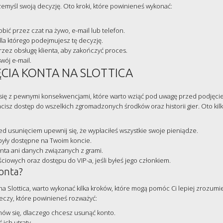
zemyśl swoją decyzję. Oto kroki, które powinieneś wykonać:
obić przez czat na żywo, e-mail lub telefon.
la którego podejmujesz tę decyzję.
rzez obsługę klienta, aby zakończyć proces.
wój e-mail.
CIA KONTA NA SLOTTICA
e się z pewnymi konsekwencjami, które warto wziąć pod uwagę przed podjęc
racisz dostęp do wszelkich zgromadzonych środków oraz historii gier. Oto ki
d usunięciem upewnij się, że wypłaciłeś wszystkie swoje pieniądze.
były dostępne na Twoim koncie.
nta ani danych związanych z grami.
ciowych oraz dostępu do VIP-a, jeśli byłeś jego członkiem.
onta?
a Slottica, warto wykonać kilka kroków, które mogą pomóc Ci lepiej zrozumi
zeczy, które powinieneś rozważyć:
nów się, dlaczego chcesz usunąć konto.
 ich utraty.