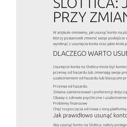
SLOTTICA:
PRZY ZMIA
W artykule omówimy, jak usunąć konto na plat
którzy postanowili zmienić swoje podejście
wyniknąć z usunięcia konta oraz jakie kroki
DLACZEGO WARTO USUN
Usunięcie konta na Slottica może być konie
przerwy od hazardu lub zmieniają swoje pr
uzależnieniem od hazardu lub bieżącymi pr
Przerwa od hazardu
Zmiana zainteresowań i preferencji dotyczą
Obawy o zdrowie psychiczne i uzależnienie
Problemy finansowe
Chęć rozpoczęcia od nowa z inną platformą
Jak prawidłowo usunąć konto 
Aby usunąć konto na Slottica, należy postęp