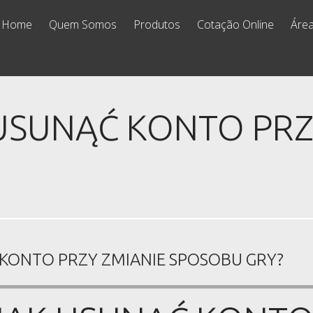
Home
Quem Somos
Produtos
Cotação Online
Área
 USUNĄĆ KONTO PRZ
 KONTO PRZY ZMIANIE SPOSOBU GRY?