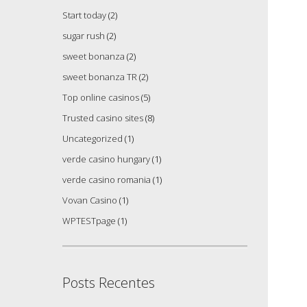
Start today
(2)
sugar rush
(2)
sweet bonanza
(2)
sweet bonanza TR
(2)
Top online casinos
(5)
Trusted casino sites
(8)
Uncategorized
(1)
verde casino hungary
(1)
verde casino romania
(1)
Vovan Casino
(1)
WPTESTpage
(1)
Posts Recentes