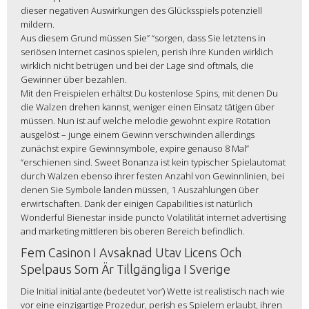
dieser negativen Auswirkungen des Glücksspiels potenziell
mildern.
Aus diesem Grund müssen Sie” “sorgen, dass Sie letztens in
seriösen Internet casinos spielen, perish ihre Kunden wirklich
wirklich nicht betrügen und bei der Lage sind oftmals, die
Gewinner über bezahlen.
Mit den Freispielen erhältst Du kostenlose Spins, mit denen Du
die Walzen drehen kannst, weniger einen Einsatz tätigen über
müssen. Nun ist auf welche melodie gewohnt expire Rotation
ausgelöst – junge einem Gewinn verschwinden allerdings
zunächst expire Gewinnsymbole, expire genauso 8 Mal”
“erschienen sind. Sweet Bonanza ist kein typischer Spielautomat
durch Walzen ebenso ihrer festen Anzahl von Gewinnlinien, bei
denen Sie Symbole landen müssen, 1 Auszahlungen über
erwirtschaften. Dank der einigen Capabilities ist natürlich
Wonderful Bienestar inside puncto Volatilität internet advertising
and marketing mittleren bis oberen Bereich befindlich.
Fem Casinon I Avsaknad Utav Licens Och
Spelpaus Som Är Tillgängliga I Sverige
Die Initial initial ante (bedeutet ‘vor’) Wette ist realistisch nach wie
vor eine einzigartige Prozedur, perish es Spielern erlaubt, ihren