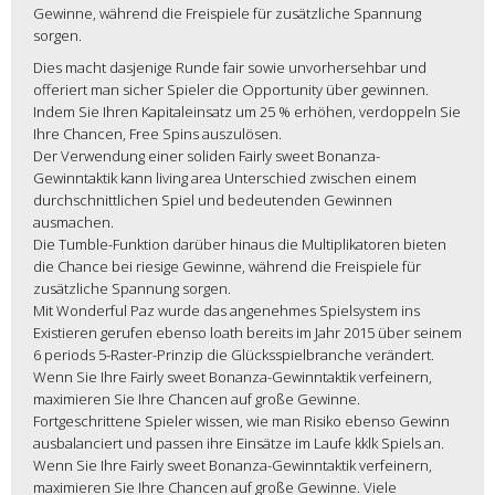
Gewinne, während die Freispiele für zusätzliche Spannung
sorgen.
Dies macht dasjenige Runde fair sowie unvorhersehbar und
offeriert man sicher Spieler die Opportunity über gewinnen.
Indem Sie Ihren Kapitaleinsatz um 25 % erhöhen, verdoppeln Sie
Ihre Chancen, Free Spins auszulösen.
Der Verwendung einer soliden Fairly sweet Bonanza-
Gewinntaktik kann living area Unterschied zwischen einem
durchschnittlichen Spiel und bedeutenden Gewinnen
ausmachen.
Die Tumble-Funktion darüber hinaus die Multiplikatoren bieten
die Chance bei riesige Gewinne, während die Freispiele für
zusätzliche Spannung sorgen.
Mit Wonderful Paz wurde das angenehmes Spielsystem ins
Existieren gerufen ebenso loath bereits im Jahr 2015 über seinem
6 periods 5-Raster-Prinzip die Glücksspielbranche verändert.
Wenn Sie Ihre Fairly sweet Bonanza-Gewinntaktik verfeinern,
maximieren Sie Ihre Chancen auf große Gewinne.
Fortgeschrittene Spieler wissen, wie man Risiko ebenso Gewinn
ausbalanciert und passen ihre Einsätze im Laufe kklk Spiels an.
Wenn Sie Ihre Fairly sweet Bonanza-Gewinntaktik verfeinern,
maximieren Sie Ihre Chancen auf große Gewinne. Viele