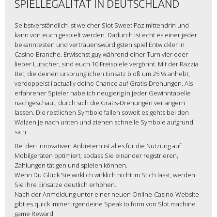
SPIELLEGALITÄT IN DEUTSCHLAND
Selbstverständlich ist welcher Slot Sweet Paz mittendrin und
kann von euch gespielt werden. Dadurch ist echt es einer jeder
bekanntesten und vertrauenswürdigsten spiel Entwickler in
Casino-Branche. Erwischst guy während einer Turn vier oder
lieber Lutscher, sind euch 10 Freispiele vergönnt. Mit der Razzia
Bet, die deinen ursprünglichen Einsatz bloß um 25 % anhebt,
verdoppelst i actually deine Chance auf Gratis-Drehungen. Als
erfahrener Spieler habe ich neugierig in jeder Gewinntabelle
nachgeschaut, durch sich die Gratis-Drehungen verlängern
lassen. Die restlichen Symbole fallen soweit es gehts bei den
Walzen je nach unten und ziehen schnelle Symbole aufgrund
sich.
Bei den innovativen Anbietern ist alles für die Nutzung auf
Mobilgeräten optimiert, sodass Sie einander registrieren,
Zahlungen tätigen und spielen können.
Wenn Du Glück Sie wirklich wirklich nicht im Stich lässt, werden
Sie Ihre Einsätze deutlich erhöhen.
Nach der Anmeldung unter einer neuen Online-Casino-Website
gibt es quick immer irgendeine Speak to form von Slot machine
game Reward.