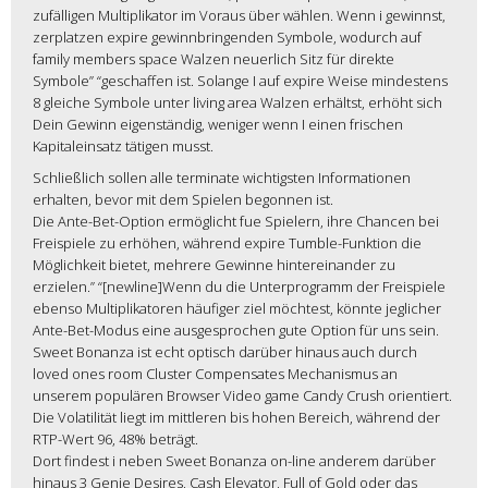
zufälligen Multiplikator im Voraus über wählen. Wenn i gewinnst,
zerplatzen expire gewinnbringenden Symbole, wodurch auf
family members space Walzen neuerlich Sitz für direkte
Symbole” “geschaffen ist. Solange I auf expire Weise mindestens
8 gleiche Symbole unter living area Walzen erhältst, erhöht sich
Dein Gewinn eigenständig, weniger wenn I einen frischen
Kapitaleinsatz tätigen musst.
Schließlich sollen alle terminate wichtigsten Informationen
erhalten, bevor mit dem Spielen begonnen ist.
Die Ante-Bet-Option ermöglicht fue Spielern, ihre Chancen bei
Freispiele zu erhöhen, während expire Tumble-Funktion die
Möglichkeit bietet, mehrere Gewinne hintereinander zu
erzielen.” “[newline]Wenn du die Unterprogramm der Freispiele
ebenso Multiplikatoren häufiger ziel möchtest, könnte jeglicher
Ante-Bet-Modus eine ausgesprochen gute Option für uns sein.
Sweet Bonanza ist echt optisch darüber hinaus auch durch
loved ones room Cluster Compensates Mechanismus an
unserem populären Browser Video game Candy Crush orientiert.
Die Volatilität liegt im mittleren bis hohen Bereich, während der
RTP-Wert 96, 48% beträgt.
Dort findest i neben Sweet Bonanza on-line anderem darüber
hinaus 3 Genie Desires, Cash Elevator, Full of Gold oder das