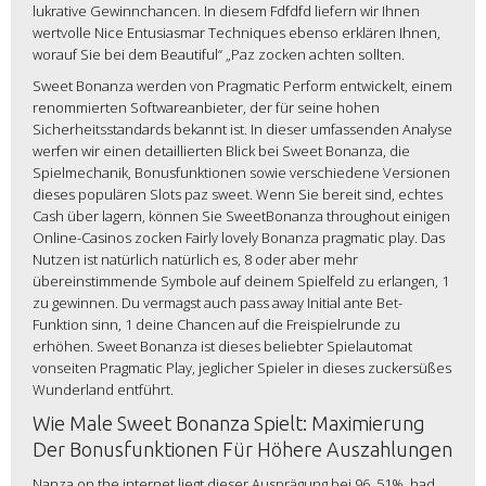
lukrative Gewinnchancen. In diesem Fdfdfd liefern wir Ihnen
wertvolle Nice Entusiasmar Techniques ebenso erklären Ihnen,
worauf Sie bei dem Beautiful“ „Paz zocken achten sollten.
Sweet Bonanza werden von Pragmatic Perform entwickelt, einem
renommierten Softwareanbieter, der für seine hohen
Sicherheitsstandards bekannt ist. In dieser umfassenden Analyse
werfen wir einen detaillierten Blick bei Sweet Bonanza, die
Spielmechanik, Bonusfunktionen sowie verschiedene Versionen
dieses populären Slots paz sweet. Wenn Sie bereit sind, echtes
Cash über lagern, können Sie SweetBonanza throughout einigen
Online-Casinos zocken Fairly lovely Bonanza pragmatic play. Das
Nutzen ist natürlich natürlich es, 8 oder aber mehr
übereinstimmende Symbole auf deinem Spielfeld zu erlangen, 1
zu gewinnen. Du vermagst auch pass away Initial ante Bet-
Funktion sinn, 1 deine Chancen auf die Freispielrunde zu
erhöhen. Sweet Bonanza ist dieses beliebter Spielautomat
vonseiten Pragmatic Play, jeglicher Spieler in dieses zuckersüßes
Wunderland entführt.
Wie Male Sweet Bonanza Spielt: Maximierung
Der Bonusfunktionen Für Höhere Auszahlungen
Nanza on the internet liegt dieser Ausprägung bei 96, 51%, had