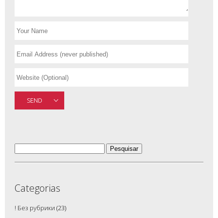
SEND
Pesquisar
por:
Categorias
! Без рубрики
(23)