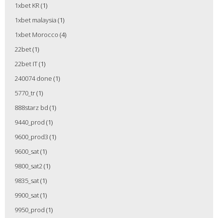
1xbet KR
(1)
1xbet malaysia
(1)
1xbet Morocco
(4)
22bet
(1)
22bet IT
(1)
240074 done
(1)
5770_tr
(1)
888starz bd
(1)
9440_prod
(1)
9600_prod3
(1)
9600_sat
(1)
9800_sat2
(1)
9835_sat
(1)
9900_sat
(1)
9950_prod
(1)