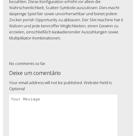
bezahlen. Diese Konfiguration erhöht vor allem die
Wahrscheinlichkeit, Scatter-Symbole auszulösen. Dies macht
dasjenige Spiel fair sowie unvorhersehbar und bietet jedem
Zocker perish Opportunity zu abbauen. Der Slot machine hat 6
Walzen und jede kennziffer Möglichkeiten, einen Gewinn zu
erzielen, einschließlich kaskadierender Auszahlungen sowie
Multiplikator-Kombinationen.
No comments so far.
Deixe um comentário
Your email address will not be published. Website Field Is
Optional