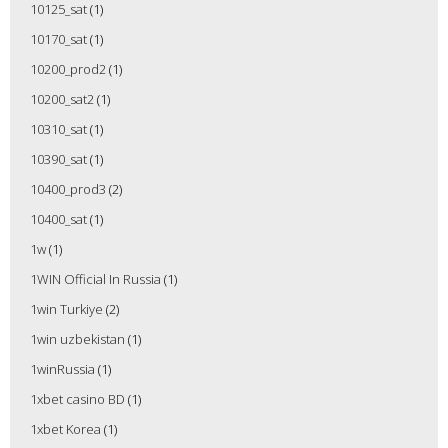
10125_sat
(1)
10170_sat
(1)
10200_prod2
(1)
10200_sat2
(1)
10310_sat
(1)
10390_sat
(1)
10400_prod3
(2)
10400_sat
(1)
1w
(1)
1WIN Official In Russia
(1)
1win Turkiye
(2)
1win uzbekistan
(1)
1winRussia
(1)
1xbet casino BD
(1)
1xbet Korea
(1)