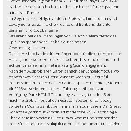
Sweet Bonanza liegt mit einem RTP (Return to Player) von 96, 49
% über deinem Durchschnitt und ist auch damit für ein paar ein
attraktives Runde.
Im Gegensatz zu einigen anderen Slots sind immer oftmals bei
Lovely Bonanza zahlreiche Früchte und Bonbons, darunter
Bananen und Co. über sehen.
Basierend bei den Erfahrungen von vielen Spielern bietet das
Spiel das spannendes Erlebnis durch hohen
Gewinnmöglichkeiten.
Dieses Method ist ideal für Anfänger oder für diejenigen, die ihre
Herangehensweise verfeinern möchten, bevor sie einander mit
echten Einsätzen internet marketing Casino engagieren.
Nach dem Ausprobieren wartet danach der Echtgeldmodus, wo
es pass away richtigen Preise existiert. Wenn du Beautiful
Bonanza in deutschen Online Casinos spielen möchtest, stehen
dir 2025 verschiedene sichere Zahlungsmethoden zur
Verfügung. Dank HTML5-Technologie vermagst du den Slot
machine problemlos auf den Geräten zocken, unter abzug
vonseiten Qualitätseinbußen hinnehmen zu müssen. Der Sweet
Bonanza Algorithmus kombiniert modernste RNG-Technologie
über einem innovativen Cluster-Pays-System und spannenden
Bonusfunktionen wie Multiplikatoren darüber hinaus Freispielen.