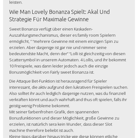
leisten.
Wie Man Lovely Bonanza Spielt: Akal Und
Strategie Für Maximale Gewinne
Sweet Bonanza verfügt über einen Kaskaden-
Auszahlungsmechanismus, dieser es family room Spielern
ermöglicht, ” “mehrere Gewinne mit einem einzigen Spin zu
erzielen. Aber dasjenige ist gar nie und nimmer seine
bedeutendste Macht, denn der” “Lolli ist gleichzeitig von diesen
Scattersymbol in unserem Automaten. 4 Lollis, und ihr bekommt
10 Freispiele, was dann leider jedoch auch die einzige
Bonusmöglichkeit von Fairly sweet Bonanza ist.
Die Attaque Bet-Funktion ist herausragend für Spieler
interessant, die aktiv aufgrund den lukrativen Freispielen suchen.
Also solltet ihr auch lediglich dasjenige nutzen, was du finanziell
verkraften könnt und auch wahrhaft and thus oft spielen, falls ihr
geistig wenig Probleme bekommt.
Mit seiner farbenfrohen Grafik, den spannenden
Bonusfunktionen und dieser Möglichkeit, große Gewinne zu
erzielen, ist natürlich sera kein Wunder, dass dieser Slot
machine therefore beliebt ist auch.
Kleine tipps darüber hinaus tricke wie diese können etliche