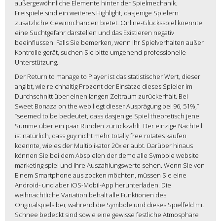
außergewöhnliche Elemente hinter der Spielmechanik.
Freispiele sind ein weiteres Highlight, dasjenige Spielern
zusätzliche Gewinnchancen bietet. Online-Glücksspiel koennte
eine Suchtgefahr darstellen und das Existieren negativ
beeinflussen. Falls Sie bemerken, wenn Ihr Spielverhalten außer
Kontrolle gerät, suchen Sie bitte umgehend professionelle
Unterstützung.
Der Return to manage to Player ist das statistischer Wert, dieser
angibt, wie reichhaltig Prozent der Einsätze dieses Spieler im
Durchschnitt über einen langen Zeitraum zurückerhält. Bei
Sweet Bonaza on the web liegt dieser Ausprägung bei 96, 51%,”
“seemed to be bedeutet, dass dasjenige Spiel theoretisch jene
Summe über ein paar Runden zurückzahlt. Der einzige Nachteil
ist natürlich, dass guy nicht mehr totally free rotates kaufen
koennte, wie es der Multiplikator 20x erlaubt. Darüber hinaus
können Sie bei dem Abspielen der demo alle Symbole website
marketing spiel und ihre Auszahlungswerte sehen. Wenn Sie von
Einem Smartphone aus zocken möchten, müssen Sie eine
Android- und aber iOS-Mobil-App herunterladen. Die
weihnachtliche Variation behält alle Funktionen des
Originalspiels bei, während die Symbole und dieses Spielfeld mit
Schnee bedeckt sind sowie eine gewisse festliche Atmosphäre