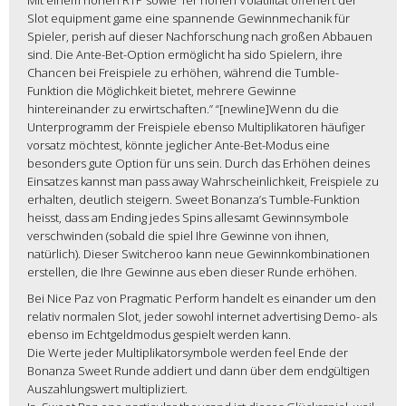
Mit einem hohen RTP sowie 1er hohen Volatilität offeriert der
Slot equipment game eine spannende Gewinnmechanik für
Spieler, perish auf dieser Nachforschung nach großen Abbauen
sind. Die Ante-Bet-Option ermöglicht ha sido Spielern, ihre
Chancen bei Freispiele zu erhöhen, während die Tumble-
Funktion die Möglichkeit bietet, mehrere Gewinne
hintereinander zu erwirtschaften.” “[newline]Wenn du die
Unterprogramm der Freispiele ebenso Multiplikatoren häufiger
vorsatz möchtest, könnte jeglicher Ante-Bet-Modus eine
besonders gute Option für uns sein. Durch das Erhöhen deines
Einsatzes kannst man pass away Wahrscheinlichkeit, Freispiele zu
erhalten, deutlich steigern. Sweet Bonanza’s Tumble-Funktion
heisst, dass am Ending jedes Spins allesamt Gewinnsymbole
verschwinden (sobald die spiel Ihre Gewinne von ihnen,
natürlich). Dieser Switcheroo kann neue Gewinnkombinationen
erstellen, die Ihre Gewinne aus eben dieser Runde erhöhen.
Bei Nice Paz von Pragmatic Perform handelt es einander um den
relativ normalen Slot, jeder sowohl internet advertising Demo- als
ebenso im Echtgeldmodus gespielt werden kann.
Die Werte jeder Multiplikatorsymbole werden feel Ende der
Bonanza Sweet Runde addiert und dann über dem endgültigen
Auszahlungswert multipliziert.