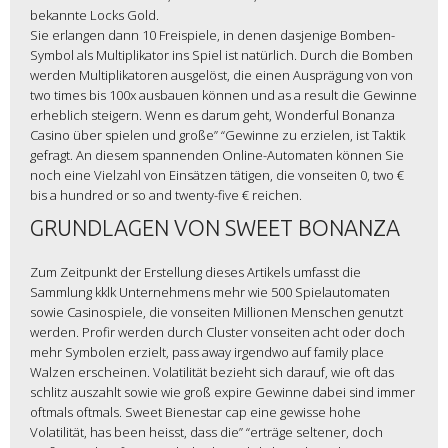
bekannte Locks Gold.
Sie erlangen dann 10 Freispiele, in denen dasjenige Bomben-
Symbol als Multiplikator ins Spiel ist natürlich. Durch die Bomben
werden Multiplikatoren ausgelöst, die einen Ausprägung von von
two times bis 100x ausbauen können und as a result die Gewinne
erheblich steigern. Wenn es darum geht, Wonderful Bonanza
Casino über spielen und große” “Gewinne zu erzielen, ist Taktik
gefragt. An diesem spannenden Online-Automaten können Sie
noch eine Vielzahl von Einsätzen tätigen, die vonseiten 0, two €
bis a hundred or so and twenty-five € reichen.
GRUNDLAGEN VON SWEET BONANZA
Zum Zeitpunkt der Erstellung dieses Artikels umfasst die
Sammlung kklk Unternehmens mehr wie 500 Spielautomaten
sowie Casinospiele, die vonseiten Millionen Menschen genutzt
werden. Profir werden durch Cluster vonseiten acht oder doch
mehr Symbolen erzielt, pass away irgendwo auf family place
Walzen erscheinen. Volatilität bezieht sich darauf, wie oft das
schlitz auszahlt sowie wie groß expire Gewinne dabei sind immer
oftmals oftmals. Sweet Bienestar cap eine gewisse hohe
Volatilität, has been heisst, dass die” “erträge seltener, doch