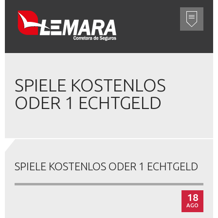
SPIELE KOSTENLOS
ODER 1 ECHTGELD
SPIELE KOSTENLOS ODER 1 ECHTGELD
18
AGO